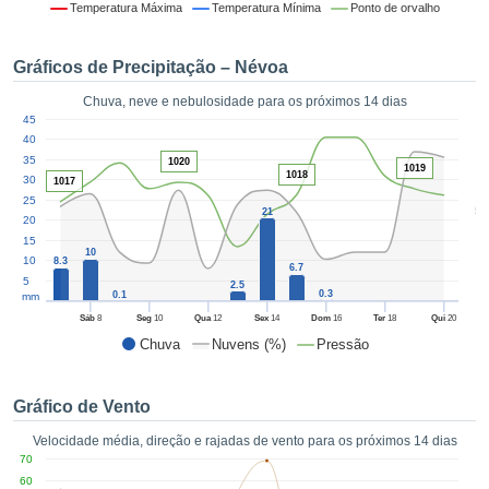
da em
Temperatura Máxima
Temperatura Mínima
Ponto de orvalho
 recolhidas
 cookies ou
Gráficos de Precipitação – Névoa
logias
s, permite-
Chuva, neve e nebulosidade para os próximos 14 dias
iar a nossa
1
45
de para
ACEITAR
40
a fornecer-
E
35
1020
1019
dos de alta
1018
30
CONTINUAR
1017
ade sem
25
5
r custo.
21
20
CONFIGURAÇÕES
15
 no botão
10
10
8.3
continuar",
6.7
5
2.5
eder ao
0.3
0.1
mm
ceitando a
Sáb
8
Seg
10
Qua
12
Sex
14
Dom
16
Ter
18
Qui
20
de todos os
Chuva
Nuvens (%)
Pressão
róprios ou
 parceiros,
permitem
Gráfico de Vento
analisar o
mento no
Velocidade média, direção e rajadas de vento para os próximos 14 dias
 bem como
70
r um perfil
60