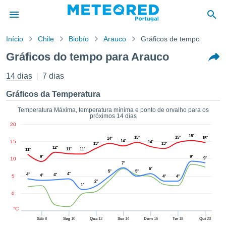
Início
Chile
Biobío
Arauco
Gráficos de tempo
o de
Gráficos do tempo para Arauco
cidade
eúdo da
14 dias
7 dias
empo.pt) foi
ado por
Gráficos da Temperatura
nais para
r que as
Temperatura Máxima, temperatura mínima e ponto de orvalho para os
próximos 14 dias
 fornecidas
20
 qualidade.
15°
er a este
15°
15°
15°
14°
15
14°
14°
13°
13°
avés das
12°
11°
11°
11°
s opções:
9°
9°
10
9°
7°
6°
5°
5°
4°
4°
4°
cookies e
4°
5
4°
4°
2°
de forma
1°
0
uita
ade digital
°C
lizada,
Sáb
8
Seg
10
Qua
12
Sex
14
Dom
16
Ter
18
Qui
20