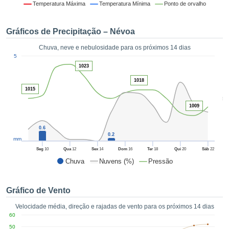
da em
Temperatura Máxima
Temperatura Mínima
Ponto de orvalho
 recolhidas
 cookies ou
Gráficos de Precipitação – Névoa
logias
s, permite-
Chuva, neve e nebulosidade para os próximos 14 dias
iar a nossa
1
5
de para
ACEITAR
1023
a fornecer-
E
dos de alta
1018
CONTINUAR
ade sem
1015
5
r custo.
1009
CONFIGURAÇÕES
 no botão
continuar",
0.6
eder ao
0.2
mm
ceitando a
Seg
10
Qua
12
Sex
14
Dom
16
Ter
18
Qui
20
Sáb
22
de todos os
Chuva
Nuvens (%)
Pressão
róprios ou
 parceiros,
permitem
Gráfico de Vento
analisar o
mento no
Velocidade média, direção e rajadas de vento para os próximos 14 dias
 bem como
60
r um perfil
50