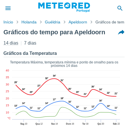
Início
Holanda
Guéldria
Apeldoorn
Gráficos de temp
o de
Gráficos do tempo para Apeldoorn
cidade
eúdo da
14 dias
7 dias
empo.pt) foi
ado por
Gráficos da Temperatura
nais para
r que as
Temperatura Máxima, temperatura mínima e ponto de orvalho para os
próximos 14 dias
 fornecidas
40
 qualidade.
34°
35
er a este
32°
31°
29°
avés das
30
27°
26°
s opções:
25°
24°
24°
25
23°
23°
22°
21°
21°
20
18°
cookies e
17°
16°
16°
14°
14°
de forma
15
13°
13°
12°
12°
11°
11°
11°
11°
uita
10
ade digital
°C
lizada,
Seg
10
Qua
12
Sex
14
Dom
16
Ter
18
Qui
20
Sáb
22