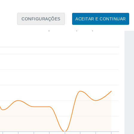
CONFIGURAÇÕES
ACEITAR E CONTINUAR
W
SW
SE
SE
E
NE
N
N
ex
14
Sáb
15
Dom
16
Seg
17
Ter
18
Qua
19
Qui
20
Sex
21
to
Velocidade média do vento