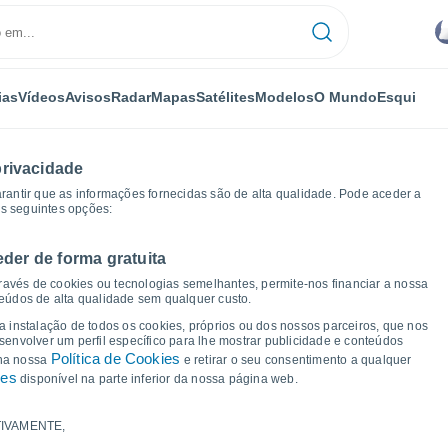
ias
Vídeos
Avisos
Radar
Mapas
Satélites
Modelos
O Mundo
Esqui
privacidade
arantir que as informações fornecidas são de alta qualidade. Pode aceder a
as seguintes opções:
eder de forma gratuita
Gráficos de tempo
ravés de cookies ou tecnologias semelhantes, permite-nos financiar a nossa
teúdos de alta qualidade sem qualquer custo.
a Angus
 a instalação de todos os cookies, próprios ou dos nossos parceiros, que nos
nvolver um perfil específico para lhe mostrar publicidade e conteúdos
Política de Cookies
 na nossa
e retirar o seu consentimento a qualquer
ies
disponível na parte inferior da nossa página web.
IVAMENTE,
a e ponto de orvalho para os próximos 14 dias