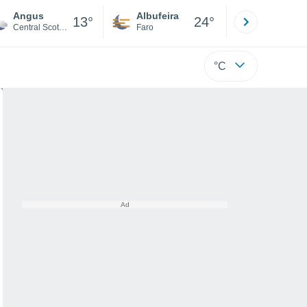
Angus
Albufeira
Lisboa
13°
24°
Central Scotland
Faro
Lisboa
°C