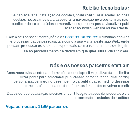
30
Rejeitar tecnologias
26°
24°
25
Se não aceitar a instalação de cookies, pode continuar a aceder ao nos
cookies necessários para assegurar a navegação no website, mas não 
20°
20°
19°
19°
20
publicidade ou conteúdos personalizados, embora possa visualizar publ
aceder ao nosso website através desta 
15°
15
12°
nossos parceiros
11°
Com o seu consentimento, nós e os
utilizamos cookies
11°
11°
e processar dados pessoais, tais como a sua visita a este sitio Web, end
9°
10
possam processar os seus dados pessoais com base num interesse legítimo,
se ao processamento de dados em qualquer altura, clicando em 
5
°C
Nós e os nossos parceiros efetuam
Sáb
8
Dom
9
Seg
10
Ter
11
Qua
12
Qui
13
S
Armazenar e/ou aceder a informações num dispositivo, utilizar dados limitad
Temperatura Máxima
Te
utilizar perfis para selecionar publicidade personalizada, criar perfi
personalizados, medir o desempenho da publicidade, medir o desempen
combinações de dados de diferentes fontes, desenvolver e melhor
Gráficos de Precipitação – Névoa
Dados de geolocalização precisos e identificação através da procura de di
e conteúdos, estudos de audiênc
Chuva, neve e nebulosi
Veja os nossos 1199 parceiros
5
1021
10
1019