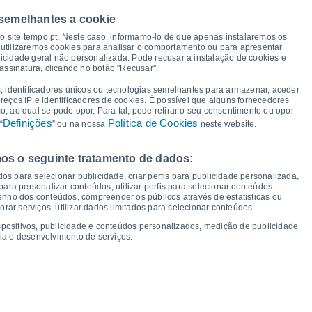
 semelhantes a cookie
so site tempo.pt. Neste caso, informamo-lo de que apenas instalaremos os
21°
utilizaremos cookies para analisar o comportamento ou para apresentar
20°
18°
icidade geral não personalizada. Pode recusar a instalação de cookies e
18°
18°
17°
16°
assinatura, clicando no botão "Recusar".
16°
13°
12°
11°
11°
, identificadores únicos ou tecnologias semelhantes para armazenar, aceder
10°
9°
9°
ereços IP e identificadores de cookies. É possível que alguns fornecedores
8°
 ao qual se pode opor. Para tal, pode retirar o seu consentimento ou opor-
Definições
Política de Cookies
“
” ou na nossa
neste website.
os o seguinte tratamento de dados:
ex
14
Sáb
15
Dom
16
Seg
17
Ter
18
Qua
19
Qui
20
Sex
21
os para selecionar publicidade, criar perfis para publicidade personalizada,
mperatura Mínima
Ponto de orvalho
s para personalizar conteúdos, utilizar perfis para selecionar conteúdos
ho dos conteúdos, compreender os públicos através de estatísticas ou
ar serviços, utilizar dados limitados para selecionar conteúdos.
spositivos, publicidade e conteúdos personalizados, medição de publicidade
ia e desenvolvimento de serviços.
dade para os próximos 14 dias
100
20
1018
75