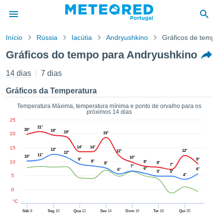
Início
Rússia
Iacútia
Andryushkino
Gráficos de temp
o de
Gráficos do tempo para Andryushkino
cidade
eúdo da
14 dias
7 dias
empo.pt) foi
ado por
Gráficos da Temperatura
nais para
r que as
Temperatura Máxima, temperatura mínima e ponto de orvalho para os
próximos 14 dias
 fornecidas
25
 qualidade.
21°
20°
19°
er a este
19°
20
19°
avés das
15
14°
14°
13°
s opções:
12°
12°
12°
11°
10°
10°
9°
9°
10
8°
8°
8°
8°
7°
7°
6°
cookies e
6°
6°
5°
5°
5
4°
de forma
uita
0
ade digital
°C
lizada,
Sáb
8
Seg
10
Qua
12
Sex
14
Dom
16
Ter
18
Qui
20