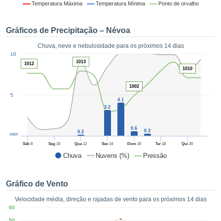
da em
Temperatura Máxima
Temperatura Mínima
Ponto de orvalho
 recolhidas
 cookies ou
Gráficos de Precipitação – Névoa
logias
s, permite-
Chuva, neve e nebulosidade para os próximos 14 dias
iar a nossa
1
10
de para
ACEITAR
1013
1012
a fornecer-
1010
E
dos de alta
CONTINUAR
ade sem
1002
5
5
r custo.
4.1
CONFIGURAÇÕES
3.2
 no botão
continuar",
0.6
eder ao
0.3
0.2
mm
ceitando a
Sáb
8
Seg
10
Qua
12
Sex
14
Dom
16
Ter
18
Qui
20
de todos os
Chuva
Nuvens (%)
Pressão
róprios ou
 parceiros,
permitem
Gráfico de Vento
analisar o
mento no
Velocidade média, direção e rajadas de vento para os próximos 14 dias
 bem como
60
r um perfil
50