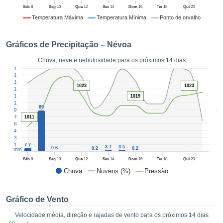
da em
Sáb
8
Seg
10
Qua
12
Sex
14
Dom
16
Ter
18
Qui
20
 recolhidas
Temperatura Máxima
Temperatura Mínima
Ponto de orvalho
 cookies ou
logias
s, permite-
Gráficos de Precipitação – Névoa
iar a nossa
de para
Chuva, neve e nebulosidade para os próximos 14 dias
ACEITAR
1
a fornecer-
180
E
165
dos de alta
150
CONTINUAR
1023
1023
ade sem
135
120
r custo.
1019
105
CONFIGURAÇÕES
89
5
90
 no botão
75
1011
continuar",
60
eder ao
45
30
ceitando a
15
7.7
3.7
3.5
0.6
0.2
0.2
mm
de todos os
róprios ou
Sáb
8
Seg
10
Qua
12
Sex
14
Dom
16
Ter
18
Qui
20
 parceiros,
Chuva
Nuvens (%)
Pressão
permitem
analisar o
mento no
Gráfico de Vento
 bem como
Velocidade média, direção e rajadas de vento para os próximos 14 dias
r um perfil