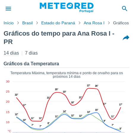
Início
Brasil
Estado do Paraná
Ana Rosa I
Gráficos 
o de
Gráficos do tempo para Ana Rosa I -
cidade
PR
eúdo da
empo.pt) foi
14 dias
7 dias
ado por
nais para
Gráficos da Temperatura
r que as
 fornecidas
Temperatura Máxima, temperatura mínima e ponto de orvalho para os
 qualidade.
próximos 14 dias
er a este
30
27°
avés das
26°
25°
25
s opções:
23°
22°
21°
21°
20
18°
cookies e
17°
17°
17°
de forma
15°
14°
15
14°
uita
12°
12°
12°
11°
11°
11°
11°
10°
9°
10
ade digital
8°
7°
7°
7°
lizada,
5°
°C