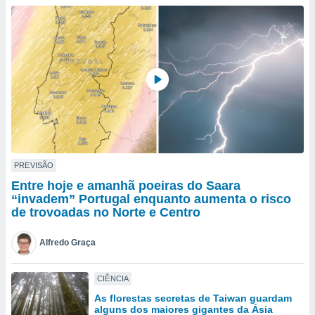
para lhe
licidade e
ados com
esmo. Pode
ais
s na nossa
 Cookies
e
u
nto a
omento,
 botão
de cookies
PREVISÃO
na parte
Entre hoje e amanhã poeiras do Saara
nossa
“invadem” Portugal enquanto aumenta o risco
.
de trovoadas no Norte e Centro
IVAMENTE,
Alfredo Graça
as
CIÊNCIA
tes a
As florestas secretas de Taiwan guardam
alguns dos maiores gigantes da Ásia