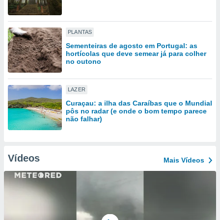
tar a
de cookies,
uar a
osso site
PLANTAS
este caso,
Sementeiras de agosto em Portugal: as
lo de que
hortícolas que deve semear já para colher
talaremos
no outono
s para
a navegação
LAZER
, mas não
Curaçau: a ilha das Caraíbas que o Mundial
s cookies
pôs no radar (e onde o bom tempo parece
ar o
não falhar)
nto ou
ntar
 ou
Vídeos
Mais Vídeos
dos,
ssa
ublicidade
ada. Pode
nstalação de
ceder ao