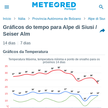
Início
Itália
Província Autónoma de Bolzano
Alpe di Siusi
o de
Gráficos do tempo para Alpe di Siusi /
cidade
Seiser Alm
eúdo da
empo.pt) foi
14 dias
7 dias
ado por
nais para
Gráficos da Temperatura
r que as
 fornecidas
Temperatura Máxima, temperatura mínima e ponto de orvalho para os
 qualidade.
próximos 14 dias
er a este
35
32°
32°
avés das
30°
30°
29°
29°
29°
30
29°
28°
27°
s opções:
26°
26°
24°
25
22°
cookies e
20
de forma
17°
16°
16°
15°
15°
15°
15°
15°
15°
14°
uita
14°
14°
15
14°
10°
ade digital
10
lizada,
°C