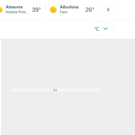
Almonte
Albufeira
Lisboa
39°
26°
Huelva Province
Faro
Lisboa
°C