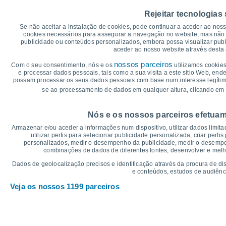
45
40°
40°
39°
Rejeitar tecnologias
40
38°
38°
37°
Se não aceitar a instalação de cookies, pode continuar a aceder ao nos
35
cookies necessários para assegurar a navegação no website, mas não 
30
publicidade ou conteúdos personalizados, embora possa visualizar publ
24°
aceder ao nosso website através desta 
25
23°
22°
21°
19°
19°
20
nossos parceiros
Com o seu consentimento, nós e os
utilizamos cookies
e processar dados pessoais, tais como a sua visita a este sitio Web, end
15
possam processar os seus dados pessoais com base num interesse legítimo,
10
se ao processamento de dados em qualquer altura, clicando em 
5
°C
Nós e os nossos parceiros efetuam
Sex
7
Sáb
8
Dom
9
Seg
10
Ter
11
Qua
12
Q
Armazenar e/ou aceder a informações num dispositivo, utilizar dados limitad
Temperatura Máxima
Te
utilizar perfis para selecionar publicidade personalizada, criar perfi
personalizados, medir o desempenho da publicidade, medir o desempen
combinações de dados de diferentes fontes, desenvolver e melhor
Gráficos de Precipitação – Névoa
Dados de geolocalização precisos e identificação através da procura de di
e conteúdos, estudos de audiênc
Chuva, neve e nebulosi
Veja os nossos 1199 parceiros
5
1016
10