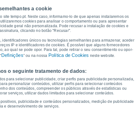
42°
42°
41°
41°
41°
40°
40°
39°
 semelhantes a cookie
so site tempo.pt. Neste caso, informamo-lo de que apenas instalaremos os
utilizaremos cookies para analisar o comportamento ou para apresentar
icidade geral não personalizada. Pode recusar a instalação de cookies e
24°
24°
24°
assinatura, clicando no botão "Recusar".
23°
23°
22°
22°
21°
, identificadores únicos ou tecnologias semelhantes para armazenar, aceder
ereços IP e identificadores de cookies. É possível que alguns fornecedores
 ao qual se pode opor. Para tal, pode retirar o seu consentimento ou opor-
Definições
Política de Cookies
“
” ou na nossa
neste website.
os o seguinte tratamento de dados:
ui
13
Sex
14
Sáb
15
Dom
16
Seg
17
Ter
18
Qua
19
Qui
20
os para selecionar publicidade, criar perfis para publicidade personalizada,
mperatura Mínima
Ponto de orvalho
s para personalizar conteúdos, utilizar perfis para selecionar conteúdos
ho dos conteúdos, compreender os públicos através de estatísticas ou
ar serviços, utilizar dados limitados para selecionar conteúdos.
spositivos, publicidade e conteúdos personalizados, medição de publicidade
ia e desenvolvimento de serviços.
dade para os próximos 14 dias
100
16
75
1015