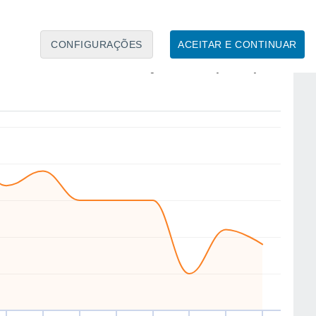
12
11
CONFIGURAÇÕES
ACEITAR E CONTINUAR
SW
SW
W
SW
SW
SW
SW
SW
ui
13
Sex
14
Sáb
15
Dom
16
Seg
17
Ter
18
Qua
19
Qui
20
to
Velocidade média do vento