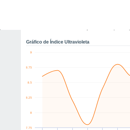
10
km/h
SW
SW
SW
W
SW
SW
Sex
7
Sáb
8
Dom
9
Seg
10
Ter
11
Qua
12
Q
Rajadas máximas do ven
Gráfico de Índice Ultravioleta
9
8.75
8.5
8.25
8
7.75