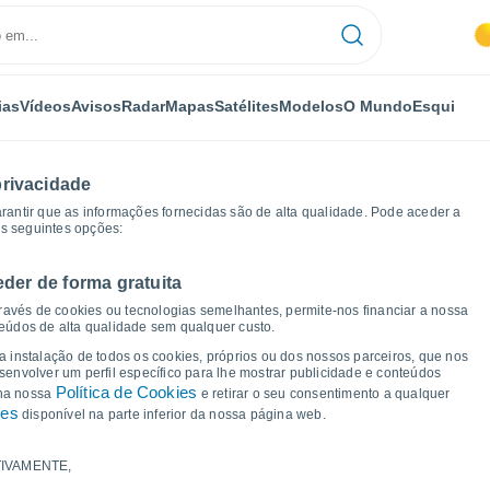
ias
Vídeos
Avisos
Radar
Mapas
Satélites
Modelos
O Mundo
Esqui
privacidade
arantir que as informações fornecidas são de alta qualidade. Pode aceder a
as seguintes opções:
eder de forma gratuita
Almonte
Gráficos de tempo
ravés de cookies ou tecnologias semelhantes, permite-nos financiar a nossa
teúdos de alta qualidade sem qualquer custo.
a Almonte
 a instalação de todos os cookies, próprios ou dos nossos parceiros, que nos
nvolver um perfil específico para lhe mostrar publicidade e conteúdos
Política de Cookies
 na nossa
e retirar o seu consentimento a qualquer
ies
disponível na parte inferior da nossa página web.
IVAMENTE,
a e ponto de orvalho para os próximos 14 dias