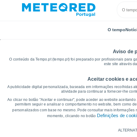
O tempo
Notíc
Aviso de 
O conteúdo da Tempo.pt (tempo.pt) foi preparado por profissionais para g
este site através d
Aceitar cookies e ac
Início
Espanha
Andaluzia
Província de Huelva
A publicidade digital personalizada, baseada em informações recolhidas at
atividade para continuar a fornecer-lhe con
Gráficos do tempo par
Ao clicar no botão "Aceitar e continuar", pode aceder ao website aceitando
permitem seguir e analisar o comportamento no website, bem como dese
personalizados com base no mesmo. Pode consultar mais informações
14 dias
7 dias
Definições de cook
momento, clicando no botão
Gráficos da Temperatura
ALTERNAT
Temperatura Máxima, temperatura mínim