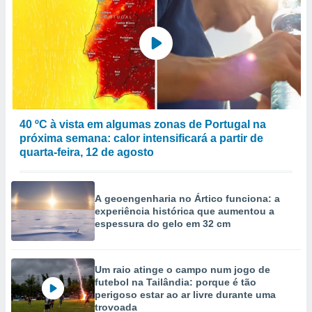
to ou opor-
essamento
m qualquer
ando em “
 ou na
 Cookies
te.
40 ºC à vista em algumas zonas de Portugal na
 nossos
próxima semana: calor intensificará a partir de
quarta-feira, 12 de agosto
s o
o de
A geoengenharia no Ártico funciona: a
experiência histórica que aumentou a
e/ou aceder
espessura do gelo em 32 cm
ões num
utilizar
ados para
publicidade,
Um raio atinge o campo num jogo de
 para
futebol na Tailândia: porque é tão
perigoso estar ao ar livre durante uma
trovoada
a, utilizar