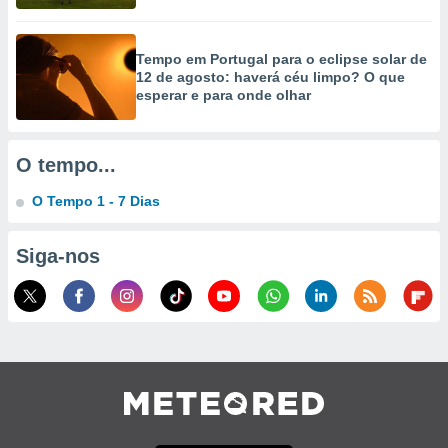
selecionar
a, criar
Tempo em Portugal para o eclipse solar de
personalizar
12 de agosto: haverá céu limpo? O que
tilizar
esperar e para onde olhar
selecionar
dos, medir
O tempo...
nho da
, medir o
O Tempo 1 - 7 Dias
o dos
r os
Siga-nos
ravés de
s ou
s de dados
es fontes,
 e melhorar
ilizar dados
ara
conteúdos.
ção