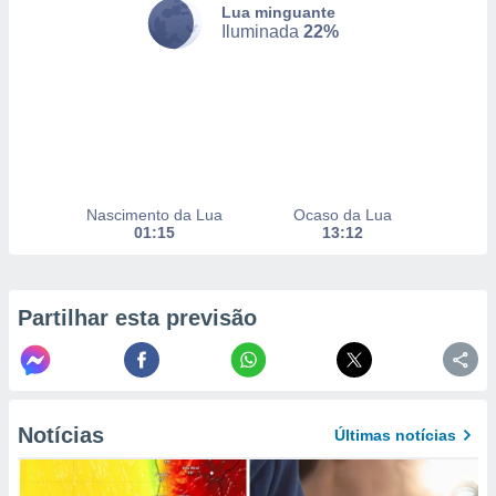
Lua minguante
Iluminada
22%
nto, nós e
arceiros
cookies,
ores únicos
ias
s para
 aceder e
Nascimento da Lua
Ocaso da Lua
dados
01:15
13:12
ais como a
 este sitio
eços IP e
ores de
Partilhar esta previsão
possível
es possam
os seus
oais com
nteresse
Notícias
Últimas notícias
o qual se
ara tal,
 o seu