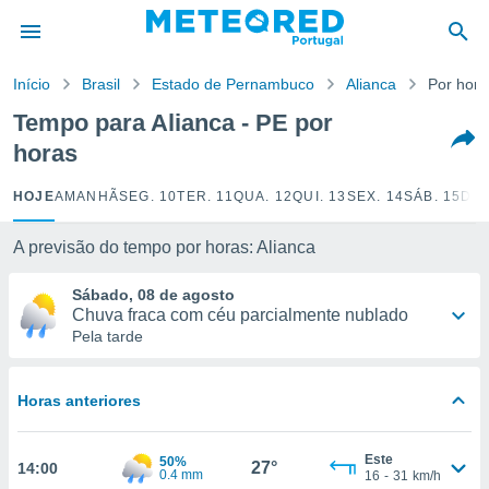
de
Início
Brasil
Estado de Pernambuco
Alianca
Por hora
 da
empo.pt) foi
Tempo para Alianca - PE por
or
horas
is para
e as
 fornecidas
HOJE
AMANHÃ
SEG. 10
TER. 11
QUA. 12
QUI. 13
SEX. 14
SÁB. 15
DOM
 qualidade.
r a este
A previsão do tempo por horas: Alianca
s das
opções:
Sábado, 08 de agosto
Chuva fraca com céu parcialmente nublado
ookies e
Pela tarde
 forma
e digital
Horas anteriores
da,
m
 recolhidas
Este
50%
27°
14:00
cookies ou
0.4 mm
16
-
31
km/h