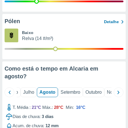
conteúdos.
ção
Pólen
Detalhe
ão através
de
Baixo
,
Relva (14 #/m³)
 e
dos,
publicidade
s, estudos
Como está o tempo em Alcaria em
a e
mento de
agosto
?
ossos 1199
o
Junho
Julho
Agosto
Setembro
Outubro
Novembro
eiros
T. Média :
21°C
Máx.:
28°C
Min:
16°C
Dias de chuva:
3
dias
Acum. de chuva:
12 mm