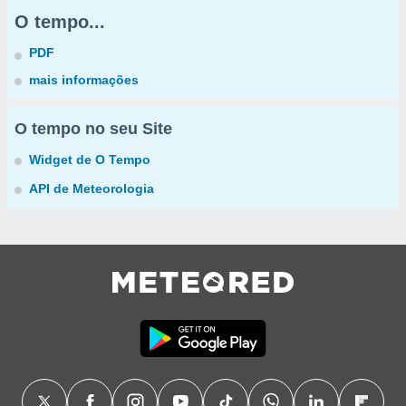
O tempo...
PDF
mais informações
O tempo no seu Site
Widget de O Tempo
API de Meteorologia