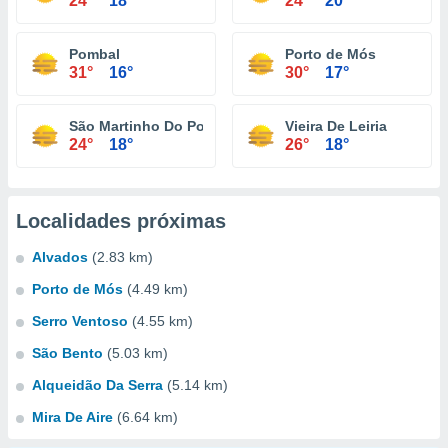
24°
18°
24°
20°
Pombal
Porto de Mós
31°
16°
30°
17°
São Martinho Do Porto
Vieira De Leiria
24°
18°
26°
18°
Localidades próximas
Alvados
(2.83 km)
Porto de Mós
(4.49 km)
Serro Ventoso
(4.55 km)
São Bento
(5.03 km)
Alqueidão Da Serra
(5.14 km)
Mira De Aire
(6.64 km)