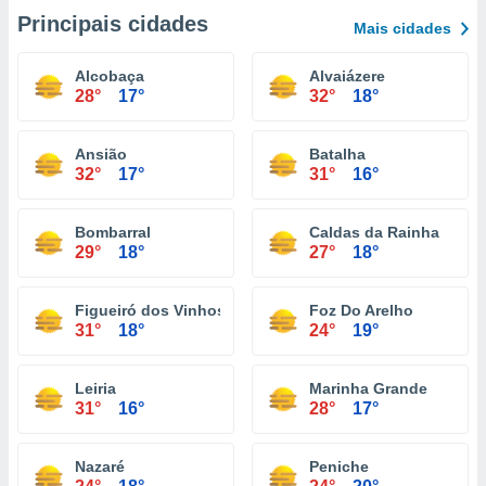
Principais cidades
Mais cidades
Alcobaça
Alvaiázere
28°
17°
32°
18°
Ansião
Batalha
32°
17°
31°
16°
Bombarral
Caldas da Rainha
29°
18°
27°
18°
Figueiró dos Vinhos
Foz Do Arelho
31°
18°
24°
19°
Leiria
Marinha Grande
31°
16°
28°
17°
Nazaré
Peniche