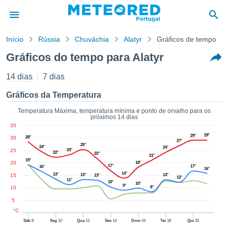
Início
Rússia
Chuváchia
Alatyr
Gráficos de tempo
o de
Gráficos do tempo para Alatyr
cidade
eúdo da
14 dias
7 dias
empo.pt) foi
ado por
Gráficos da Temperatura
nais para
r que as
Temperatura Máxima, temperatura mínima e ponto de orvalho para os
próximos 14 dias
 fornecidas
35
 qualidade.
29°
29°
30
28°
er a este
27°
25°
24°
avés das
24°
25
23°
22°
22°
21°
s opções:
19°
20
18°
17°
17°
16°
16°
14°
13°
15
13°
13°
13°
cookies e
12°
11°
10°
10°
9°
de forma
10
8°
uita
5
ade digital
°C
lizada,
Sáb
8
Seg
10
Qua
12
Sex
14
Dom
16
Ter
18
Qui
20