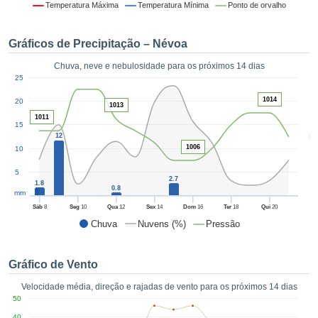
da em
Temperatura Máxima
Temperatura Mínima
Ponto de orvalho
 recolhidas
 cookies ou
Gráficos de Precipitação – Névoa
logias
s, permite-
Chuva, neve e nebulosidade para os próximos 14 dias
iar a nossa
1
25
de para
ACEITAR
a fornecer-
1014
20
E
1013
dos de alta
CONTINUAR
1011
ade sem
15
5
12
r custo.
1006
10
CONFIGURAÇÕES
 no botão
5
continuar",
2.7
1.8
eder ao
0.8
mm
ceitando a
Sáb
8
Seg
10
Qua
12
Sex
14
Dom
16
Ter
18
Qui
20
de todos os
Chuva
Nuvens (%)
Pressão
róprios ou
 parceiros,
permitem
Gráfico de Vento
analisar o
mento no
Velocidade média, direção e rajadas de vento para os próximos 14 dias
 bem como
50
r um perfil
40