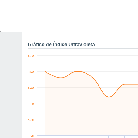
0
km/h
N
SW
SE
E
SE
E
Sex
7
Sáb
8
Dom
9
Seg
10
Ter
11
Qua
12
Q
Rajadas máximas do ven
Gráfico de Índice Ultravioleta
8.75
8.5
8.25
8
7.75
7.5