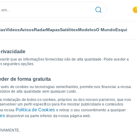
ias
Vídeos
Avisos
Radar
Mapas
Satélites
Modelos
O Mundo
Esqui
privacidade
arantir que as informações fornecidas são de alta qualidade. Pode aceder a
as seguintes opções:
eder de forma gratuita
os de tempo
ravés de cookies ou tecnologias semelhantes, permite-nos financiar a nossa
teúdos de alta qualidade sem qualquer custo.
 Alaior
 a instalação de todos os cookies, próprios ou dos nossos parceiros, que nos
nvolver um perfil específico para lhe mostrar publicidade e conteúdos
Política de Cookies
 na nossa
e retirar o seu consentimento a qualquer
ies
disponível na parte inferior da nossa página web.
IVAMENTE,
a e ponto de orvalho para os próximos 14 dias