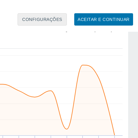
CONFIGURAÇÕES
ACEITAR E CONTINUAR
NE
N
SE
NE
NW
SW
N
E
ui
13
Sex
14
Sáb
15
Dom
16
Seg
17
Ter
18
Qua
19
Qui
20
to
Velocidade média do vento