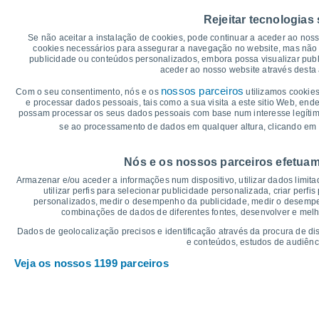
40
Rejeitar tecnologias
34°
35
34°
33°
33°
33°
Se não aceitar a instalação de cookies, pode continuar a aceder ao nos
32°
cookies necessários para assegurar a navegação no website, mas não 
30
publicidade ou conteúdos personalizados, embora possa visualizar publ
aceder ao nosso website através desta 
25°
24°
24°
24°
24°
24°
25
nossos parceiros
Com o seu consentimento, nós e os
utilizamos cookies
e processar dados pessoais, tais como a sua visita a este sitio Web, end
20
possam processar os seus dados pessoais com base num interesse legítimo,
se ao processamento de dados em qualquer altura, clicando em 
15
°C
Nós e os nossos parceiros efetuam
Sex
7
Sáb
8
Dom
9
Seg
10
Ter
11
Qua
12
Q
Armazenar e/ou aceder a informações num dispositivo, utilizar dados limitad
Temperatura Máxima
Te
utilizar perfis para selecionar publicidade personalizada, criar perfi
personalizados, medir o desempenho da publicidade, medir o desempen
combinações de dados de diferentes fontes, desenvolver e melhor
Gráficos de Precipitação – Névoa
Dados de geolocalização precisos e identificação através da procura de di
e conteúdos, estudos de audiênc
Chuva, neve e nebulosi
Veja os nossos 1199 parceiros
5
10
1018