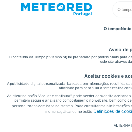
O tempo
Notíc
Aviso de 
O conteúdo da Tempo.pt (tempo.pt) foi preparado por profissionais para g
este site através d
Aceitar cookies e ac
Início
Espanha
Ilhas Baleares
Alaior
Gráfic
A publicidade digital personalizada, baseada em informações recolhidas at
atividade para continuar a fornecer-lhe con
Gráficos do tempo para
Ao clicar no botão "Aceitar e continuar", pode aceder ao website aceitando
permitem seguir e analisar o comportamento no website, bem como dese
personalizados com base no mesmo. Pode consultar mais informações
14 dias
7 dias
Definições de cook
momento, clicando no botão
Gráficos da Temperatura
ALTERNAT
Temperatura Máxima, temperatura mínim