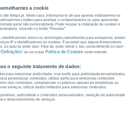
 semelhantes a cookie
33°
33°
33°
33°
so site tempo.pt. Neste caso, informamo-lo de que apenas instalaremos os
32°
31°
31°
31°
utilizaremos cookies para analisar o comportamento ou para apresentar
icidade geral não personalizada. Pode recusar a instalação de cookies e
26°
assinatura, clicando no botão "Recusar".
25°
25°
25°
23°
23°
22°
22°
, identificadores únicos ou tecnologias semelhantes para armazenar, aceder
ereços IP e identificadores de cookies. É possível que alguns fornecedores
 ao qual se pode opor. Para tal, pode retirar o seu consentimento ou opor-
Definições
Política de Cookies
“
” ou na nossa
neste website.
os o seguinte tratamento de dados:
ui
13
Sex
14
Sáb
15
Dom
16
Seg
17
Ter
18
Qua
19
Qui
20
os para selecionar publicidade, criar perfis para publicidade personalizada,
mperatura Mínima
Ponto de orvalho
s para personalizar conteúdos, utilizar perfis para selecionar conteúdos
ho dos conteúdos, compreender os públicos através de estatísticas ou
ar serviços, utilizar dados limitados para selecionar conteúdos.
spositivos, publicidade e conteúdos personalizados, medição de publicidade
ia e desenvolvimento de serviços.
dade para os próximos 14 dias
100
19
75
1017