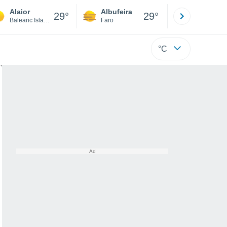
Alaior
Albufeira
Lisboa
29°
29°
Balearic Islands
Faro
Lisboa
°C