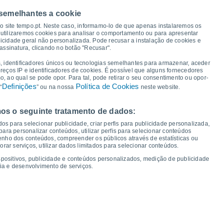
32°
 semelhantes a cookie
32°
32°
31°
30°
30°
30°
so site tempo.pt. Neste caso, informamo-lo de que apenas instalaremos os
28°
utilizaremos cookies para analisar o comportamento ou para apresentar
icidade geral não personalizada. Pode recusar a instalação de cookies e
23°
assinatura, clicando no botão "Recusar".
22°
22°
22°
22°
22°
21°
21°
, identificadores únicos ou tecnologias semelhantes para armazenar, aceder
ereços IP e identificadores de cookies. É possível que alguns fornecedores
 ao qual se pode opor. Para tal, pode retirar o seu consentimento ou opor-
Definições
Política de Cookies
“
” ou na nossa
neste website.
os o seguinte tratamento de dados:
áb
15
Dom
16
Seg
17
Ter
18
Qua
19
Qui
20
Sex
21
Sáb
22
os para selecionar publicidade, criar perfis para publicidade personalizada,
mperatura Mínima
Ponto de orvalho
s para personalizar conteúdos, utilizar perfis para selecionar conteúdos
ho dos conteúdos, compreender os públicos através de estatísticas ou
ar serviços, utilizar dados limitados para selecionar conteúdos.
spositivos, publicidade e conteúdos personalizados, medição de publicidade
ia e desenvolvimento de serviços.
dade para os próximos 14 dias
100
1012
11
1011
75