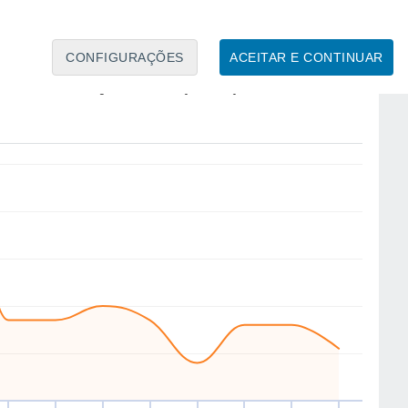
11
CONFIGURAÇÕES
ACEITAR E CONTINUAR
SE
SE
SE
SE
SE
SE
W
W
áb
15
Dom
16
Seg
17
Ter
18
Qua
19
Qui
20
Sex
21
Sáb
22
to
Velocidade média do vento