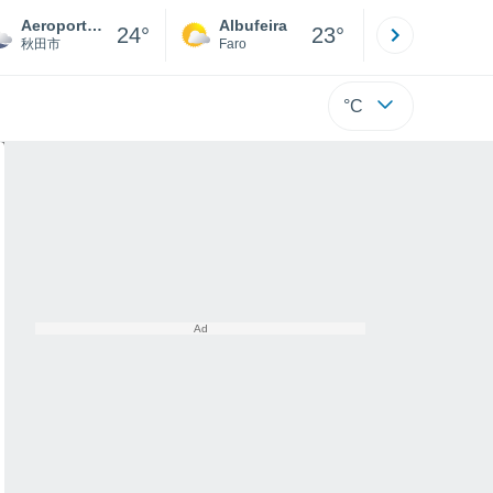
Aeroporto de Akita
Albufeira
Lisboa
24°
23°
秋田市
Faro
Lisboa
°C