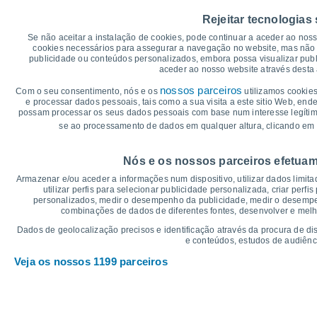
35
Rejeitar tecnologias
30°
30°
30°
30°
30
Se não aceitar a instalação de cookies, pode continuar a aceder ao nos
28°
cookies necessários para assegurar a navegação no website, mas não 
25°
publicidade ou conteúdos personalizados, embora possa visualizar publ
25
aceder ao nosso website através desta 
23°
23°
22°
22°
nossos parceiros
Com o seu consentimento, nós e os
utilizamos cookies
20
19°
e processar dados pessoais, tais como a sua visita a este sitio Web, end
17°
possam processar os seus dados pessoais com base num interesse legítimo,
15
se ao processamento de dados em qualquer altura, clicando em 
°C
Nós e os nossos parceiros efetuam
Dom
9
Seg
10
Ter
11
Qua
12
Qui
13
Sex
14
S
Armazenar e/ou aceder a informações num dispositivo, utilizar dados limitad
Temperatura Máxima
Te
utilizar perfis para selecionar publicidade personalizada, criar perfi
personalizados, medir o desempenho da publicidade, medir o desempen
combinações de dados de diferentes fontes, desenvolver e melhor
Gráficos de Precipitação – Névoa
Dados de geolocalização precisos e identificação através da procura de di
e conteúdos, estudos de audiênc
Chuva, neve e nebulosi
Veja os nossos 1199 parceiros
10
10