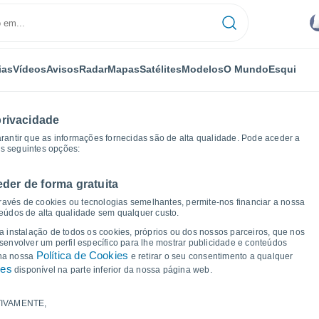
ias
Vídeos
Avisos
Radar
Mapas
Satélites
Modelos
O Mundo
Esqui
privacidade
arantir que as informações fornecidas são de alta qualidade. Pode aceder a
as seguintes opções:
eder de forma gratuita
ravés de cookies ou tecnologias semelhantes, permite-nos financiar a nossa
teúdos de alta qualidade sem qualquer custo.
 Akita Airport
 a instalação de todos os cookies, próprios ou dos nossos parceiros, que nos
nvolver um perfil específico para lhe mostrar publicidade e conteúdos
Política de Cookies
 na nossa
e retirar o seu consentimento a qualquer
ies
disponível na parte inferior da nossa página web.
IVAMENTE,
a e ponto de orvalho para os próximos 14 dias