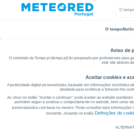
O tempo
Notíc
Aviso de 
O conteúdo da Tempo.pt (tempo.pt) foi preparado por profissionais para g
este site através d
Aceitar cookies e ac
Início
Japão
Akita Airport
Gráficos de tempo
A publicidade digital personalizada, baseada em informações recolhidas at
atividade para continuar a fornecer-lhe con
Gráficos do tempo para
Ao clicar no botão "Aceitar e continuar", pode aceder ao website aceitando
permitem seguir e analisar o comportamento no website, bem como dese
personalizados com base no mesmo. Pode consultar mais informações
14 dias
7 dias
Definições de cook
momento, clicando no botão
Gráficos da Temperatura
ALTERNAT
Temperatura Máxima, temperatura mínim