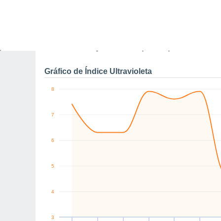
11
10
10
W
E
E
E
SE
SE
km/h
Dom
9
Seg
10
Ter
11
Qua
12
Qui
13
Sex
14
S
Rajadas máximas do ven
Gráfico de Índice Ultravioleta
8
7
6
5
4
3