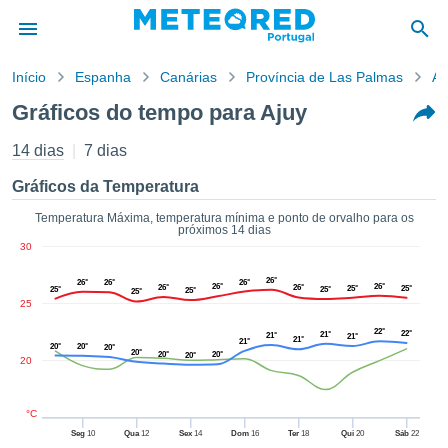
Início
Espanha
Canárias
Província de Las Palmas
Aj
o de
Gráficos do tempo para Ajuy
cidade
eúdo da
14 dias
7 dias
empo.pt) foi
ado por
Gráficos da Temperatura
nais para
r que as
Temperatura Máxima, temperatura mínima e ponto de orvalho para os
próximos 14 dias
 fornecidas
30
 qualidade.
er a este
26°
26°
26°
26°
26°
26°
26°
26°
25°
25°
avés das
25°
25°
25°
25°
25
s opções:
22°
22°
21°
21°
21°
21°
21°
20°
20°
cookies e
20°
20°
20°
20°
20°
20
de forma
uita
ade digital
°C
lizada,
Seg
10
Qua
12
Sex
14
Dom
16
Ter
18
Qui
20
Sáb
22