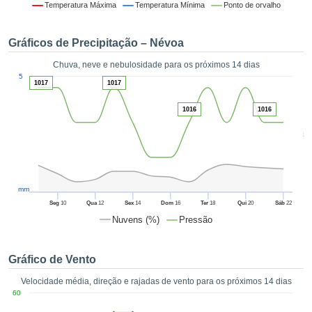
da em
Temperatura Máxima
Temperatura Mínima
Ponto de orvalho
 recolhidas
 cookies ou
Gráficos de Precipitação – Névoa
logias
s, permite-
Chuva, neve e nebulosidade para os próximos 14 dias
iar a nossa
1
5
de para
1017
1017
ACEITAR
a fornecer-
E
dos de alta
1016
1016
CONTINUAR
ade sem
5
r custo.
CONFIGURAÇÕES
 no botão
continuar",
eder ao
mm
ceitando a
Seg
10
Qua
12
Sex
14
Dom
16
Ter
18
Qui
20
Sáb
22
de todos os
Nuvens (%)
Pressão
róprios ou
 parceiros,
permitem
Gráfico de Vento
analisar o
mento no
Velocidade média, direção e rajadas de vento para os próximos 14 dias
 bem como
60
r um perfil