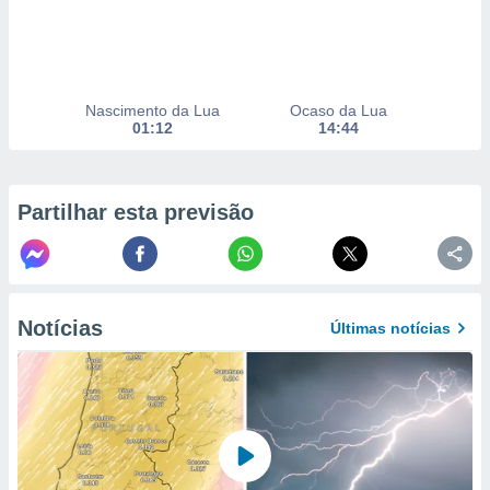
selecionar
a, criar
personalizar
tilizar
Nascimento da Lua
Ocaso da Lua
selecionar
01:12
14:44
dos, medir
nho da
, medir o
Partilhar esta previsão
o dos
r os
ravés de
s ou
Notícias
s de dados
Últimas notícias
es fontes,
 e melhorar
ilizar dados
ara
conteúdos.
ção