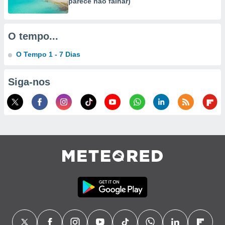
parece não falhar)
O tempo...
O Tempo 1 - 7 Dias
Siga-nos