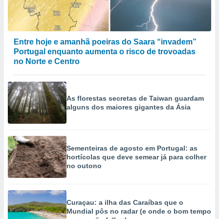
ão através
de
,
Entre hoje e amanhã poeiras do Saara “invadem”
 e
Portugal enquanto aumenta o risco de trovoadas
no Norte e Centro
dos,
publicidade
s, estudos
a e
As florestas secretas de Taiwan guardam
mento de
alguns dos maiores gigantes da Ásia
ossos 1199
eiros
Sementeiras de agosto em Portugal: as
hortícolas que deve semear já para colher
no outono
Curaçau: a ilha das Caraíbas que o
Mundial pôs no radar (e onde o bom tempo