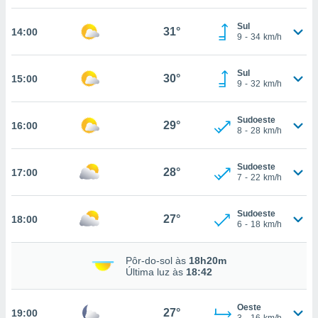
osso site
este caso,
Sul
31°
lo de que
14:00
9
-
34
km/h
talaremos
s para
Sul
30°
15:00
9
-
32
km/h
a navegação
, mas não
s cookies
Sudoeste
29°
16:00
ar o
8
-
28
km/h
nto ou
ntar
 ou
Sudoeste
28°
17:00
7
-
22
km/h
dos,
ssa
Sudoeste
27°
18:00
ublicidade
6
-
18
km/h
ada. Pode
Pôr-do-sol às
18h20m
nstalação de
Última luz às
18:42
ceder ao
ite através
atura,
Oeste
27°
19:00
 botão
3
-
16
km/h