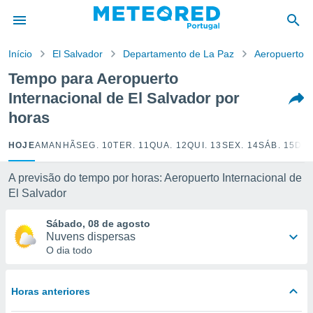
de
Início
El Salvador
Departamento de La Paz
Aeropuerto I
 da
empo.pt) foi
Tempo para Aeropuerto
or
Internacional de El Salvador por
is para
e as
horas
 fornecidas
 qualidade.
HOJE
AMANHÃ
SEG. 10
TER. 11
QUA. 12
QUI. 13
SEX. 14
SÁB. 15
DOM
r a este
s das
A previsão do tempo por horas: Aeropuerto Internacional de
opções:
El Salvador
ookies e
 forma
Sábado, 08 de agosto
Nuvens dispersas
O dia todo
e digital
da,
m
 recolhidas
Horas anteriores
cookies ou