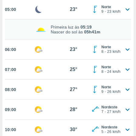
Norte
, permite-
23°
05:00
9
-
23
km/h
ar a nossa
ara
ACEITAR
 fornecer-
Primeira luz às
05:19
E
os de alta
Nascer do sol às
05h41m
CONTINUAR
sem
sto.
Norte
CONFIGURAÇÕES
23°
06:00
o botão
8
-
23
km/h
ontinuar",
r ao
Norte
itando a
25°
07:00
8
-
24
km/h
de todos os
óprios ou
parceiros,
Norte
27°
08:00
9
-
26
km/h
rmitem
lisar o
nto no
Nordeste
28°
em como
09:00
7
-
27
km/h
 um perfil
para lhe
licidade e
Nordeste
30°
10:00
5
-
26
km/h