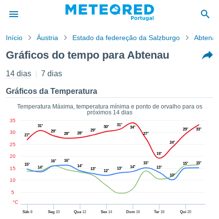
Início
Áustria
Estado da federeção da Salzburgo
Abtena
o de
Gráficos do tempo para Abtenau
cidade
eúdo da
14 dias
7 dias
empo.pt) foi
ado por
Gráficos da Temperatura
nais para
r que as
Temperatura Máxima, temperatura mínima e ponto de orvalho para os
próximos 14 dias
 fornecidas
35
 qualidade.
31°
31°
30°
34°
29°
33°
29°
29°
30
er a este
28°
28°
27°
27°
avés das
24°
25
s opções:
19°
20
16°
16°
15°
15°
15°
15°
14°
14°
14°
13°
15
13°
13°
cookies e
12°
10°
de forma
10
uita
5
ade digital
°C
lizada,
Sáb
8
Seg
10
Qua
12
Sex
14
Dom
16
Ter
18
Qui
20