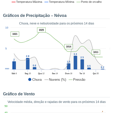
da em
Temperatura Máxima
Temperatura Mínima
Ponto de orvalho
 recolhidas
 cookies ou
Gráficos de Precipitação – Névoa
logias
s, permite-
Chuva, neve e nebulosidade para os próximos 14 dias
iar a nossa
1
10
de para
1025
ACEITAR
1021
a fornecer-
E
dos de alta
CONTINUAR
ade sem
1014
5
5
r custo.
1011
CONFIGURAÇÕES
3.3
2.8
 no botão
2.5
2
continuar",
1.5
0.6
eder ao
0.5
0.2
mm
ceitando a
Sáb
8
Seg
10
Qua
12
Sex
14
Dom
16
Ter
18
Qui
20
de todos os
Chuva
Nuvens (%)
Pressão
róprios ou
 parceiros,
permitem
Gráfico de Vento
analisar o
mento no
Velocidade média, direção e rajadas de vento para os próximos 14 dias
 bem como
50
r um perfil
40