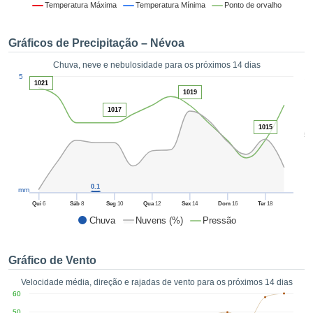
da em
Temperatura Máxima
Temperatura Mínima
Ponto de orvalho
 recolhidas
 cookies ou
Gráficos de Precipitação – Névoa
logias
s, permite-
Chuva, neve e nebulosidade para os próximos 14 dias
iar a nossa
1
5
de para
1021
ACEITAR
1019
a fornecer-
E
dos de alta
1017
CONTINUAR
ade sem
1015
5
r custo.
CONFIGURAÇÕES
 no botão
continuar",
eder ao
0.1
mm
ceitando a
Qui
6
Sáb
8
Seg
10
Qua
12
Sex
14
Dom
16
Ter
18
de todos os
Chuva
Nuvens (%)
Pressão
róprios ou
 parceiros,
permitem
Gráfico de Vento
analisar o
mento no
Velocidade média, direção e rajadas de vento para os próximos 14 dias
 bem como
60
r um perfil
50