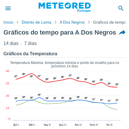
Início
Distrito de Leiria
A Dos Negros
Gráficos de tempo
o de
Gráficos do tempo para A Dos Negros
cidade
eúdo da
14 dias
7 dias
empo.pt) foi
ado por
Gráficos da Temperatura
nais para
r que as
Temperatura Máxima, temperatura mínima e ponto de orvalho para os
próximos 14 dias
 fornecidas
30
 qualidade.
28°
27°
27°
27°
29°
26°
er a este
26°
26°
25°
26°
25°
24°
25
avés das
24°
23°
s opções:
19°
20
18°
18°
18°
18°
18°
18°
18°
18°
18°
17°
cookies e
17°
17°
17°
de forma
15
uita
ade digital
°C
lizada,
Qui
6
Sáb
8
Seg
10
Qua
12
Sex
14
Dom
16
Ter
18