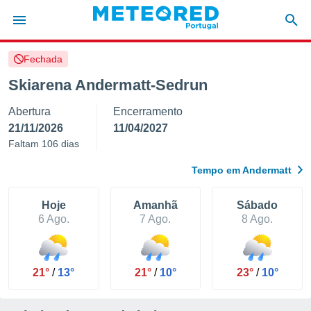
Fechada
de
Skiarena Andermatt-Sedrun
 da
Abertura
Encerramento
empo.pt) foi
or
21/11/2026
11/04/2027
is para
Faltam 106 dias
e as
 fornecidas
Tempo em Andermatt
 qualidade.
r a este
s das
Hoje
Amanhã
Sábado
opções:
6 Ago.
7 Ago.
8 Ago.
ookies e
 forma
21°
/
13°
21°
/
10°
23°
/
10°
e digital
da,