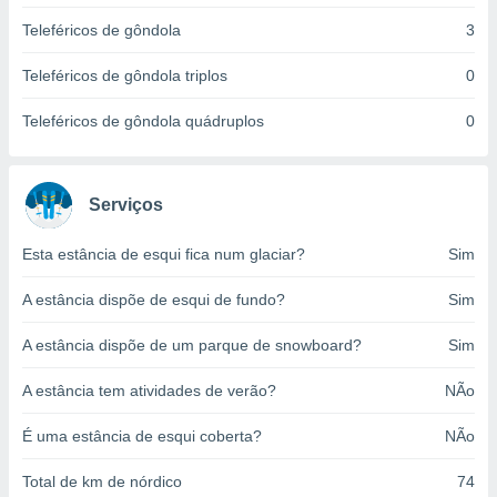
o qual se
Teleféricos de gôndola
3
ara tal,
 o seu
Teleféricos de gôndola triplos
0
to ou opor-
essamento
Teleféricos de gôndola quádruplos
0
m qualquer
ando em “
 ou na
Serviços
 Cookies
te.
Esta estância de esqui fica num glaciar?
Sim
 nossos
A estância dispõe de esqui de fundo?
Sim
s o
A estância dispõe de um parque de snowboard?
Sim
o de
A estância tem atividades de verão?
NÃo
e/ou aceder
ões num
É uma estância de esqui coberta?
NÃo
utilizar
ados para
Total de km de nórdico
74
publicidade,