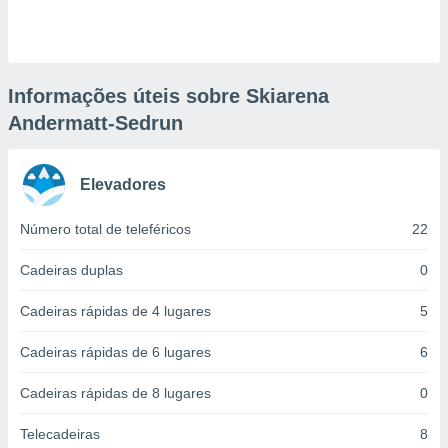
ite através
atura,
 botão
Informações úteis sobre Skiarena
Andermatt-Sedrun
nto, nós e
arceiros
cookies,
ores únicos
Elevadores
ias
s para
Número total de teleféricos
22
 aceder e
dados
Cadeiras duplas
0
ais como a
 este sitio
eços IP e
Cadeiras rápidas de 4 lugares
5
ores de
possível
Cadeiras rápidas de 6 lugares
6
es possam
Cadeiras rápidas de 8 lugares
0
os seus
oais com
Telecadeiras
8
nteresse