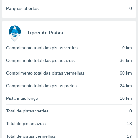
conteúdos.
Parques abertos
0
ção
ão através
Tipos de Pistas
de
,
 e
Comprimento total das pistas verdes
0 km
dos,
Comprimento total das pistas azuis
36 km
publicidade
s, estudos
Comprimento total das pistas vermelhas
60 km
a e
mento de
Comprimento total das pistas pretas
24 km
ossos 1199
Pista mais longa
10 km
eiros
Total de pistas verdes
0
Total de pistas azuis
18
Total de pistas vermelhas
17