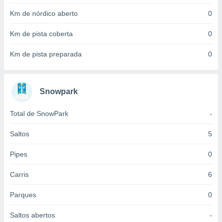
 para
Km de nórdico aberto
0
a, utilizar
Km de pista coberta
0
selecionar
a, criar
Km de pista preparada
0
personalizar
tilizar
selecionar
Snowpark
dos, medir
nho da
Total de SnowPark
-
, medir o
o dos
Saltos
5
r os
Pipes
0
ravés de
s ou
Carris
6
s de dados
es fontes,
 e melhorar
Parques
0
ilizar dados
ara
Saltos abertos
-