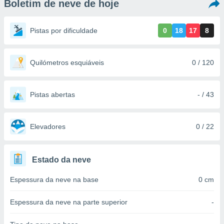
Boletim de neve de hoje
m
 recolhidas
cookies ou
Pistas por dificuldade
0
18
17
8
, permite-
ar a nossa
ara
Quilómetros esquiáveis
0 / 120
ACEITAR
 fornecer-
E
os de alta
CONTINUAR
sem
Pistas abertas
- / 43
sto.
CONFIGURAÇÕES
o botão
ontinuar",
Elevadores
0 / 22
r ao
itando a
de todos os
Estado da neve
óprios ou
parceiros,
Espessura da neve na base
0 cm
rmitem
lisar o
nto no
Espessura da neve na parte superior
-
em como
 um perfil