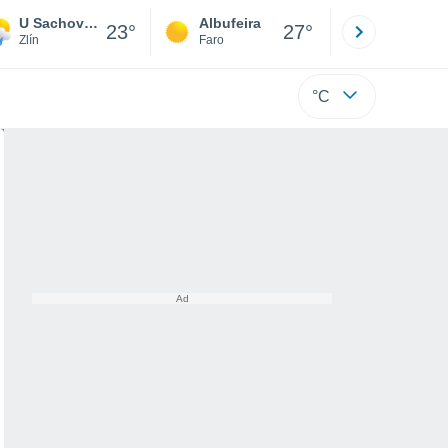
U Sachovy studánky
Albufeira
Lisboa
23°
27°
Zlín
Faro
Lisboa
°C