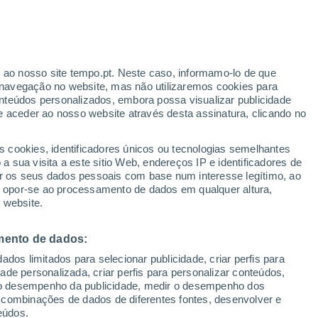
23°
/
16°
23°
/
13°
26°
/
13°
r ao nosso site tempo.pt. Neste caso, informamo-lo de que
navegação no website, mas não utilizaremos cookies para
nteúdos personalizados, embora possa visualizar publicidade
e aceder ao nosso website através desta assinatura, clicando no
Estado da neve
s cookies, identificadores únicos ou tecnologias semelhantes
Espessura da neve na base
0 cm
 sua visita a este sitio Web, endereços IP e identificadores de
r os seus dados pessoais com base num interesse legítimo, ao
Espessura da neve na parte superior
-
ou opor-se ao processamento de dados em qualquer altura,
 website.
Tipo de neve na base
-
mento de dados:
Tipo de neve na parte superior
-
dos limitados para selecionar publicidade, criar perfis para
idade personalizada, criar perfis para personalizar conteúdos,
ir o desempenho da publicidade, medir o desempenho dos
 combinações de dados de diferentes fontes, desenvolver e
eúdos.