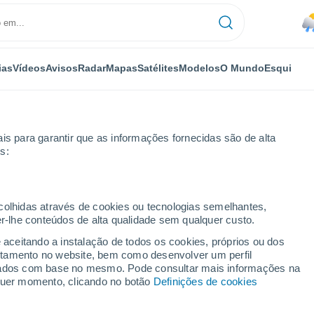
ias
Vídeos
Avisos
Radar
Mapas
Satélites
Modelos
O Mundo
Esqui
is para garantir que as informações fornecidas são de alta
s:
vy studánky
Esqui
ecolhidas através de cookies ou tecnologias semelhantes,
er-lhe conteúdos de alta qualidade sem qualquer custo.
Tempo em U Sachovy studánky
e aceitando a instalação de todos os cookies, próprios ou dos
rtamento no website, bem como desenvolver um perfil
lizados com base no mesmo. Pode consultar mais informações na
Hoje
Amanhã
Domingo
lquer momento, clicando no botão
Definições de cookies
7 Ago.
8 Ago.
9 Ago.