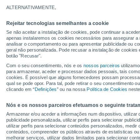
26/12/2026
07/03/2027
ALTERNATIVAMENTE,
Faltam 140 dias
Rejeitar tecnologias semelhantes a cookie
Se não aceitar a instalação de cookies, pode continuar a acede
Boletim de neve de hoje
apenas instalaremos os cookies necessários para assegurar a 
analisar o comportamento ou para apresentar publicidade ou co
geral não personalizada. Pode recusar a instalação de cookies 
Pistas por dificuldade
0
0
0
0
botão "Recusar".
Com o seu consentimento, nós e os
nossos parceiros
utilizamo
para armazenar, aceder e processar dados pessoais, tais como a
Quilómetros esquiáveis
0 / 0
cookies. É possível que alguns fornecedores possam processa
qual se pode opor. Para tal, pode retirar o seu consentimento 
clicando em “
Definições
” ou na nossa
Política de Cookies
neste
Pistas abertas
-
Nós e os nossos parceiros efetuamos o seguinte trata
Elevadores
0 / 4
Armazenar e/ou aceder a informações num dispositivo, utilizar da
publicidade personalizada, utilizar perfis para selecionar public
utilizar perfis para selecionar conteúdos personalizados, med
conteúdos, compreender os públicos através de estatísticas ou
melhorar serviços, utilizar dados limitados para selecionar cont