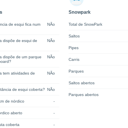
s
Snowpark
ncia de esqui fica num
NÃo
Total de SnowPark
Saltos
a dispõe de esqui de
NÃo
Pipes
ia dispõe de um parque
NÃo
Carris
board?
Parques
a tem atividades de
NÃo
Saltos abertos
tância de esqui coberta?
NÃo
Parques abertos
km de nórdico
-
rdico aberto
-
sta coberta
-