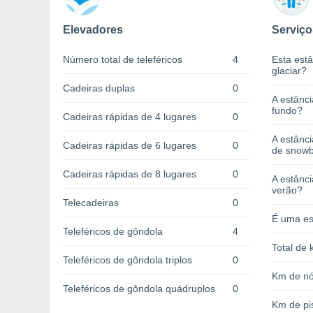
Elevadores
Serviço
Número total de teleféricos
4
Esta estâ
glaciar?
Cadeiras duplas
0
A estânci
fundo?
Cadeiras rápidas de 4 lugares
0
A estânc
Cadeiras rápidas de 6 lugares
0
de snow
Cadeiras rápidas de 8 lugares
0
A estânci
verão?
Telecadeiras
0
É uma es
Teleféricos de gôndola
4
Total de 
Teleféricos de gôndola triplos
0
Km de nó
Teleféricos de gôndola quádruplos
0
Km de pi