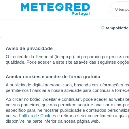
O tempo
Notíc
Aviso de privacidade
O conteúdo da Tempo.pt (tempo.pt) foi preparado por profissiona
qualidade. Pode aceder a este site através das seguintes opçõe
Aceitar cookies e aceder de forma gratuita
Início
República Checa
Região de Zlín
U Sacho
A publicidade digital personalizada, baseada em informações r
permite-nos financiar a nossa atividade para continuar a fornec
Fechada
Ao clicar no botão "Aceitar e continuar", pode aceder ao websit
nossos parceiros, que nos permitem seguir e analisar o compo
U Sachovy studánky
específico para lhe mostrar publicidade e conteúdos persona
nossa
Política de Cookies
e retirar o seu consentimento a qua
disponível na parte inferior da nossa página web.
Abertura
Encerramento