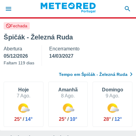
Fechada
de
Špičák - Železná Ruda
 da
Abertura
Encerramento
empo.pt) foi
or
05/12/2026
14/03/2027
is para
Faltam 119 dias
e as
 fornecidas
Tempo em Špičák - Železná Ruda
 qualidade.
r a este
s das
Hoje
Amanhã
Domingo
opções:
7 Ago.
8 Ago.
9 Ago.
ookies e
 forma
25°
/
14°
25°
/
10°
28°
/
12°
e digital
da,