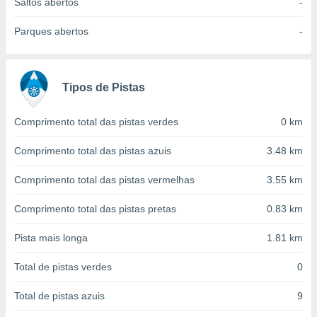
conteúdos.
Saltos abertos
-
Parques abertos
-
ção
ão através
de
Tipos de Pistas
,
 e
Comprimento total das pistas verdes
0 km
dos,
publicidade
Comprimento total das pistas azuis
3.48 km
s, estudos
a e
Comprimento total das pistas vermelhas
3.55 km
mento de
Comprimento total das pistas pretas
0.83 km
ossos 1199
eiros
Pista mais longa
1.81 km
Total de pistas verdes
0
Total de pistas azuis
9