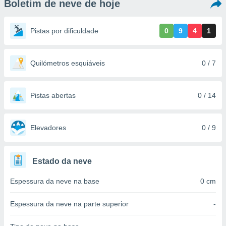
Boletim de neve de hoje
m
 recolhidas
cookies ou
Pistas por dificuldade
0
9
4
1
, permite-
ar a nossa
ara
Quilómetros esquiáveis
0 / 7
ACEITAR
 fornecer-
E
os de alta
CONTINUAR
sem
Pistas abertas
0 / 14
sto.
CONFIGURAÇÕES
o botão
ontinuar",
Elevadores
0 / 9
r ao
itando a
de todos os
Estado da neve
óprios ou
parceiros,
Espessura da neve na base
0 cm
rmitem
lisar o
nto no
Espessura da neve na parte superior
-
em como
 um perfil