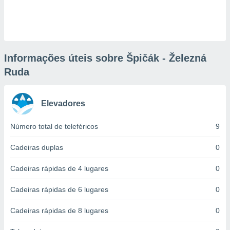
ite através
atura,
 botão
Informações úteis sobre Špičák - Železná
nto, nós e
Ruda
arceiros
cookies,
ores únicos
ias
Elevadores
s para
 aceder e
Número total de teleféricos
9
dados
ais como a
Cadeiras duplas
0
 este sitio
eços IP e
Cadeiras rápidas de 4 lugares
0
ores de
possível
Cadeiras rápidas de 6 lugares
0
es possam
os seus
Cadeiras rápidas de 8 lugares
0
oais com
nteresse