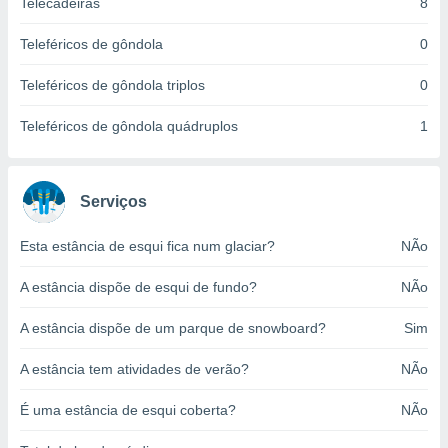
Telecadeiras
8
o qual se
ara tal,
Teleféricos de gôndola
0
 o seu
to ou opor-
Teleféricos de gôndola triplos
0
essamento
m qualquer
Teleféricos de gôndola quádruplos
1
ando em “
 ou na
 Cookies
Serviços
te.
 nossos
Esta estância de esqui fica num glaciar?
NÃo
s o
A estância dispõe de esqui de fundo?
NÃo
o de
A estância dispõe de um parque de snowboard?
Sim
e/ou aceder
A estância tem atividades de verão?
NÃo
ões num
utilizar
É uma estância de esqui coberta?
NÃo
ados para
publicidade,