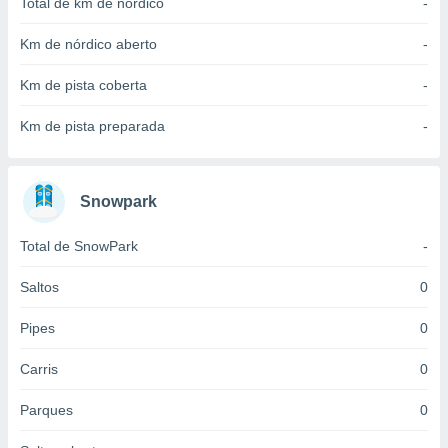
Total de km de nórdico
-
 para
Km de nórdico aberto
-
a, utilizar
selecionar
Km de pista coberta
-
a, criar
Km de pista preparada
-
personalizar
tilizar
selecionar
Snowpark
dos, medir
nho da
, medir o
Total de SnowPark
-
o dos
Saltos
0
r os
ravés de
Pipes
0
s ou
s de dados
Carris
0
es fontes,
 e melhorar
Parques
0
ilizar dados
ara