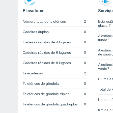
Elevadores
Serviço
Número total de teleféricos
2
Esta estâ
glaciar?
Cadeiras duplas
0
A estânci
fundo?
Cadeiras rápidas de 4 lugares
0
A estânc
Cadeiras rápidas de 6 lugares
0
de snow
Cadeiras rápidas de 8 lugares
0
A estânci
verão?
Telecadeiras
2
É uma es
Teleféricos de gôndola
0
Total de 
Teleféricos de gôndola triplos
0
Km de nó
Teleféricos de gôndola quádruplos
0
Km de pi