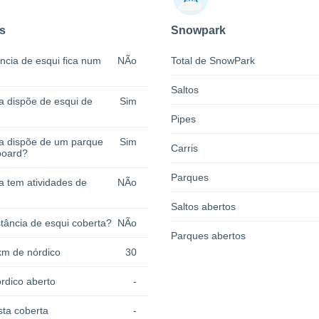
s
Snowpark
ncia de esqui fica num
NÃo
Total de SnowPark
Saltos
a dispõe de esqui de
Sim
Pipes
ia dispõe de um parque
Sim
Carris
board?
Parques
a tem atividades de
NÃo
Saltos abertos
tância de esqui coberta?
NÃo
Parques abertos
km de nórdico
30
rdico aberto
-
sta coberta
-