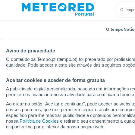
O tempo
Notíc
Aviso de privacidade
O conteúdo da Tempo.pt (tempo.pt) foi preparado por profissiona
qualidade. Pode aceder a este site através das seguintes opçõe
Aceitar cookies e aceder de forma gratuita
Início
República Checa
Ústi nad Labem
Ski are
A publicidade digital personalizada, baseada em informações r
permite-nos financiar a nossa atividade para continuar a fornec
Fechada
Ao clicar no botão "Aceitar e continuar", pode aceder ao websit
nossos parceiros, que nos permitem seguir e analisar o compo
Ski areál Peklák
específico para lhe mostrar publicidade e conteúdos persona
nossa
Política de Cookies
e retirar o seu consentimento a qua
disponível na parte inferior da nossa página web.
Abertura
Encerramento