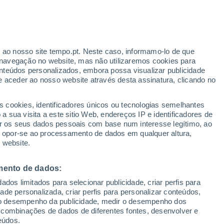
29°
/
13°
33°
/
17°
25°
/
14°
r ao nosso site tempo.pt. Neste caso, informamo-lo de que
navegação no website, mas não utilizaremos cookies para
nteúdos personalizados, embora possa visualizar publicidade
e aceder ao nosso website através desta assinatura, clicando no
Estado da neve
s cookies, identificadores únicos ou tecnologias semelhantes
Espessura da neve na base
0 cm
 sua visita a este sitio Web, endereços IP e identificadores de
r os seus dados pessoais com base num interesse legítimo, ao
Espessura da neve na parte superior
-
ou opor-se ao processamento de dados em qualquer altura,
 website.
Tipo de neve na base
-
mento de dados:
Tipo de neve na parte superior
-
dos limitados para selecionar publicidade, criar perfis para
idade personalizada, criar perfis para personalizar conteúdos,
ir o desempenho da publicidade, medir o desempenho dos
 combinações de dados de diferentes fontes, desenvolver e
eúdos.