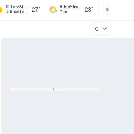
Ski areál Peklák
Albufeira
Lisboa
27°
23°
Ústi nad Labem
Faro
Lisboa
°C