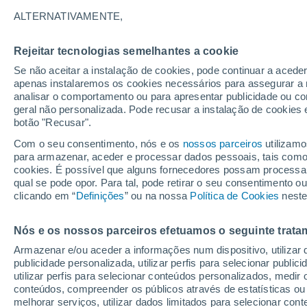
26/12/2026
07/03/2027
ALTERNATIVAMENTE,
Faltam 138 dias
Rejeitar tecnologias semelhantes a cookie
Se não aceitar a instalação de cookies, pode continuar a acede
Boletim de neve de hoje
apenas instalaremos os cookies necessários para assegurar a 
analisar o comportamento ou para apresentar publicidade ou co
geral não personalizada. Pode recusar a instalação de cookies 
Pistas por dificuldade
0
1
1
0
botão "Recusar".
Com o seu consentimento, nós e os
nossos parceiros
utilizamo
para armazenar, aceder e processar dados pessoais, tais como a
Quilómetros esquiáveis
0 / 0
cookies. É possível que alguns fornecedores possam processa
qual se pode opor. Para tal, pode retirar o seu consentimento 
clicando em “
Definições
” ou na nossa
Política de Cookies
neste
Pistas abertas
0 / 2
Nós e os nossos parceiros efetuamos o seguinte trata
Elevadores
0 / 2
Armazenar e/ou aceder a informações num dispositivo, utilizar da
publicidade personalizada, utilizar perfis para selecionar public
utilizar perfis para selecionar conteúdos personalizados, med
conteúdos, compreender os públicos através de estatísticas ou
melhorar serviços, utilizar dados limitados para selecionar cont