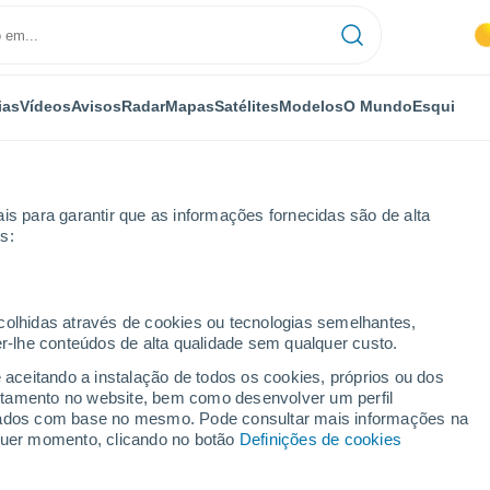
ias
Vídeos
Avisos
Radar
Mapas
Satélites
Modelos
O Mundo
Esqui
is para garantir que as informações fornecidas são de alta
s:
ál Peklák
Esqui
ecolhidas através de cookies ou tecnologias semelhantes,
er-lhe conteúdos de alta qualidade sem qualquer custo.
Tempo em Ski areál Peklák
e aceitando a instalação de todos os cookies, próprios ou dos
rtamento no website, bem como desenvolver um perfil
lizados com base no mesmo. Pode consultar mais informações na
Hoje
Amanhã
Terça
lquer momento, clicando no botão
Definições de cookies
9 Ago.
10 Ago.
11 Ago.