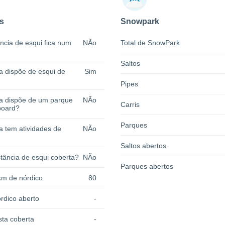
s
Snowpark
ncia de esqui fica num
NÃo
Total de SnowPark
Saltos
a dispõe de esqui de
Sim
Pipes
ia dispõe de um parque
NÃo
Carris
board?
Parques
a tem atividades de
NÃo
Saltos abertos
tância de esqui coberta?
NÃo
Parques abertos
km de nórdico
80
rdico aberto
-
sta coberta
-