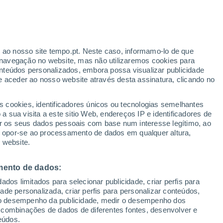
22°
/
11°
26°
/
11°
29°
/
16°
r ao nosso site tempo.pt. Neste caso, informamo-lo de que
navegação no website, mas não utilizaremos cookies para
nteúdos personalizados, embora possa visualizar publicidade
e aceder ao nosso website através desta assinatura, clicando no
Estado da neve
s cookies, identificadores únicos ou tecnologias semelhantes
Espessura da neve na base
-
 sua visita a este sitio Web, endereços IP e identificadores de
r os seus dados pessoais com base num interesse legítimo, ao
Espessura da neve na parte superior
-
ou opor-se ao processamento de dados em qualquer altura,
 website.
Tipo de neve na base
-
mento de dados:
Tipo de neve na parte superior
Pista batida
dos limitados para selecionar publicidade, criar perfis para
idade personalizada, criar perfis para personalizar conteúdos,
ir o desempenho da publicidade, medir o desempenho dos
 combinações de dados de diferentes fontes, desenvolver e
eúdos.