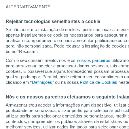
13/02/2027
21/03/2027
ALTERNATIVAMENTE,
Faltam 188 dias
Rejeitar tecnologias semelhantes a cookie
Se não aceitar a instalação de cookies, pode continuar a acede
Boletim de neve de hoje
apenas instalaremos os cookies necessários para assegurar a 
analisar o comportamento ou para apresentar publicidade ou co
geral não personalizada. Pode recusar a instalação de cookies 
Pistas por dificuldade
-
-
1
1
botão "Recusar".
Com o seu consentimento, nós e os
nossos parceiros
utilizamo
para armazenar, aceder e processar dados pessoais, tais como a
Quilómetros esquiáveis
0 / 1
cookies. É possível que alguns fornecedores possam processa
qual se pode opor. Para tal, pode retirar o seu consentimento 
clicando em “
Definições
” ou na nossa
Política de Cookies
neste
Pistas abertas
0 / 2
Nós e os nossos parceiros efetuamos o seguinte trata
Elevadores
- / 1
Armazenar e/ou aceder a informações num dispositivo, utilizar da
publicidade personalizada, utilizar perfis para selecionar public
utilizar perfis para selecionar conteúdos personalizados, med
conteúdos, compreender os públicos através de estatísticas ou
melhorar serviços, utilizar dados limitados para selecionar cont