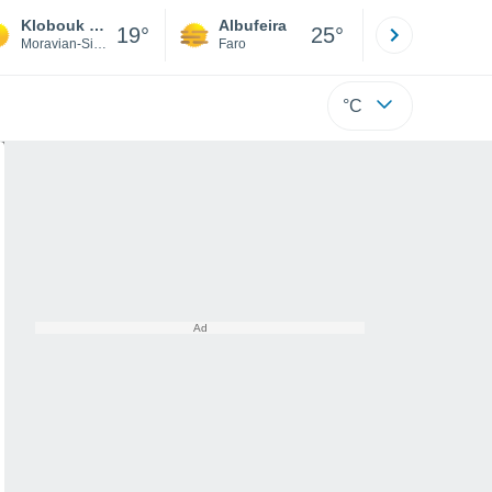
Klobouk - Olomoučák
Albufeira
Lisboa
19°
25°
Moravian-Silesian
Faro
Lisboa
°C