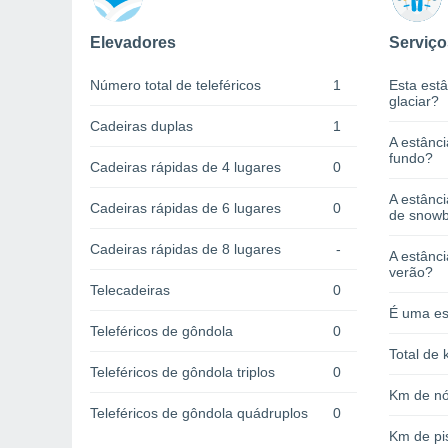
Elevadores
Serviço
Número total de teleféricos
1
Esta estâ
glaciar?
Cadeiras duplas
1
A estânci
fundo?
Cadeiras rápidas de 4 lugares
0
A estânc
Cadeiras rápidas de 6 lugares
0
de snow
Cadeiras rápidas de 8 lugares
-
A estânci
verão?
Telecadeiras
0
É uma es
Teleféricos de gôndola
0
Total de 
Teleféricos de gôndola triplos
0
Km de nó
Teleféricos de gôndola quádruplos
0
Km de pi