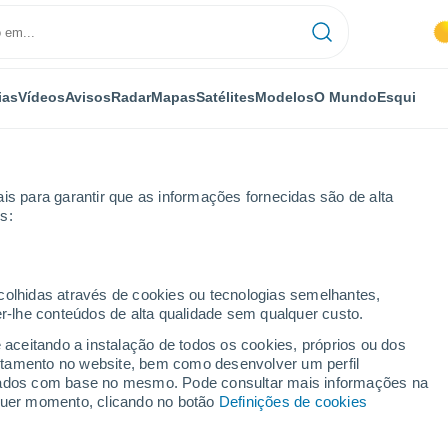
ias
Vídeos
Avisos
Radar
Mapas
Satélites
Modelos
O Mundo
Esqui
is para garantir que as informações fornecidas são de alta
s:
k - Olomoučák
Esqui
ecolhidas através de cookies ou tecnologias semelhantes,
er-lhe conteúdos de alta qualidade sem qualquer custo.
Tempo em Klobouk - Olomoučák
e aceitando a instalação de todos os cookies, próprios ou dos
rtamento no website, bem como desenvolver um perfil
lizados com base no mesmo. Pode consultar mais informações na
Hoje
Amanhã
Segunda
lquer momento, clicando no botão
Definições de cookies
8 Ago.
9 Ago.
10 Ago.