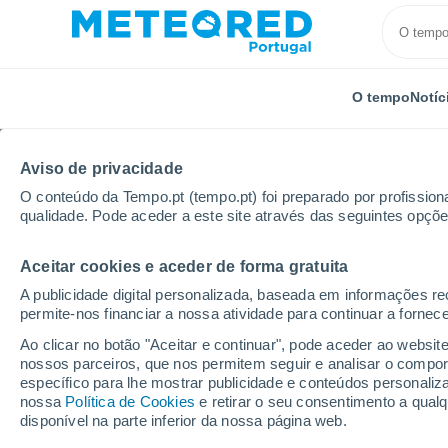
O tempo
Notíc
Aviso de privacidade
O conteúdo da Tempo.pt (tempo.pt) foi preparado por profissiona
qualidade. Pode aceder a este site através das seguintes opçõe
Aceitar cookies e aceder de forma gratuita
Início
República Checa
Morávia-Silésia
Klobou
A publicidade digital personalizada, baseada em informações r
permite-nos financiar a nossa atividade para continuar a fornec
Fechada
Ao clicar no botão "Aceitar e continuar", pode aceder ao websit
nossos parceiros, que nos permitem seguir e analisar o compo
Klobouk - Olomoučák
específico para lhe mostrar publicidade e conteúdos persona
nossa
Política de Cookies
e retirar o seu consentimento a qua
disponível na parte inferior da nossa página web.
Abertura
Encerramento