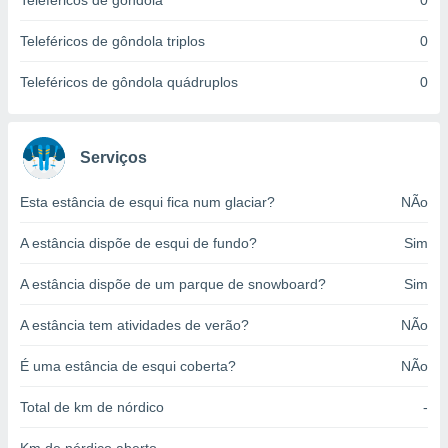
Teleféricos de gôndola
0
o qual se
ara tal,
Teleféricos de gôndola triplos
0
 o seu
to ou opor-
Teleféricos de gôndola quádruplos
0
essamento
m qualquer
ando em “
 ou na
Serviços
 Cookies
Esta estância de esqui fica num glaciar?
NÃo
te.
A estância dispõe de esqui de fundo?
Sim
 nossos
s o
A estância dispõe de um parque de snowboard?
Sim
o de
A estância tem atividades de verão?
NÃo
e/ou aceder
É uma estância de esqui coberta?
NÃo
ões num
utilizar
Total de km de nórdico
-
ados para
publicidade,