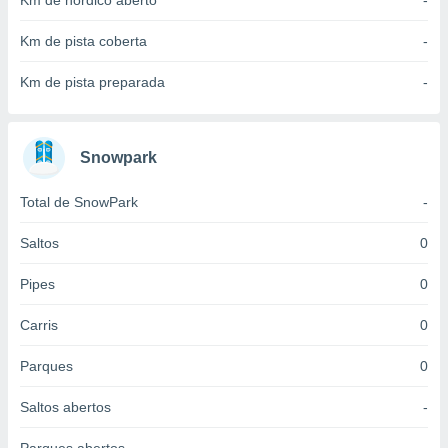
Km de nórdico aberto
-
 para
Km de pista coberta
-
a, utilizar
selecionar
Km de pista preparada
-
a, criar
personalizar
tilizar
Snowpark
selecionar
Total de SnowPark
-
dos, medir
nho da
, medir o
Saltos
0
o dos
Pipes
0
r os
ravés de
Carris
0
s ou
s de dados
Parques
0
es fontes,
 e melhorar
Saltos abertos
-
ilizar dados
ara