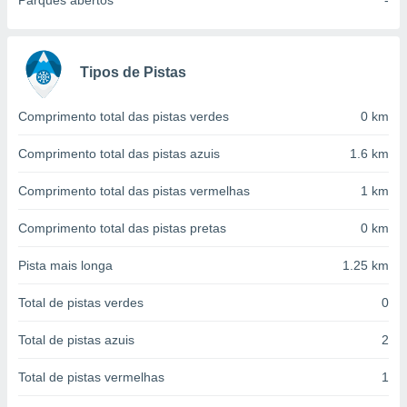
Parques abertos
-
conteúdos.
ção
Tipos de Pistas
ão através
de
,
Comprimento total das pistas verdes
0 km
 e
Comprimento total das pistas azuis
1.6 km
dos,
publicidade
Comprimento total das pistas vermelhas
1 km
s, estudos
a e
Comprimento total das pistas pretas
0 km
mento de
Pista mais longa
1.25 km
ossos 1199
eiros
Total de pistas verdes
0
Total de pistas azuis
2
Total de pistas vermelhas
1