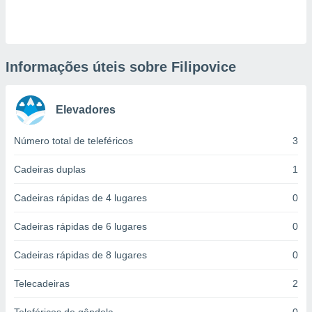
ite através
atura,
 botão
Informações úteis sobre Filipovice
nto, nós e
arceiros
Elevadores
cookies,
ores únicos
ias
Número total de teleféricos
3
s para
 aceder e
Cadeiras duplas
1
dados
ais como a
Cadeiras rápidas de 4 lugares
0
 este sitio
eços IP e
Cadeiras rápidas de 6 lugares
0
ores de
possível
Cadeiras rápidas de 8 lugares
0
es possam
os seus
Telecadeiras
2
oais com
nteresse