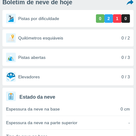
Boletim de neve de hoje
m
 recolhidas
cookies ou
Pistas por dificuldade
0
2
1
0
, permite-
ar a nossa
ara
Quilómetros esquiáveis
0 / 2
ACEITAR
 fornecer-
E
os de alta
CONTINUAR
sem
Pistas abertas
0 / 3
sto.
CONFIGURAÇÕES
o botão
ontinuar",
Elevadores
0 / 3
r ao
itando a
de todos os
Estado da neve
óprios ou
parceiros,
Espessura da neve na base
0 cm
rmitem
lisar o
nto no
Espessura da neve na parte superior
-
em como
 um perfil