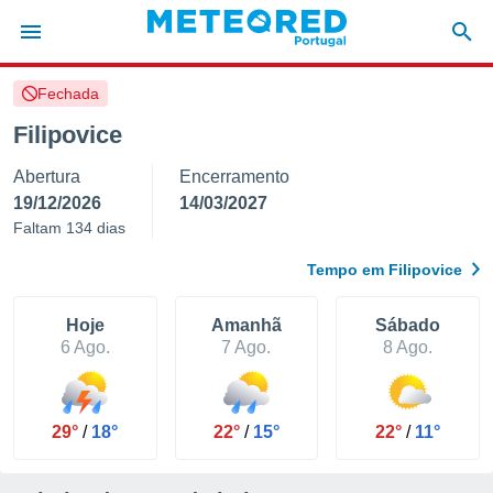
Fechada
de
Filipovice
 da
Abertura
Encerramento
empo.pt) foi
or
19/12/2026
14/03/2027
is para
Faltam 134 dias
e as
 fornecidas
Tempo em Filipovice
 qualidade.
r a este
s das
Hoje
Amanhã
Sábado
opções:
6 Ago.
7 Ago.
8 Ago.
ookies e
 forma
29°
/
18°
22°
/
15°
22°
/
11°
e digital
da,