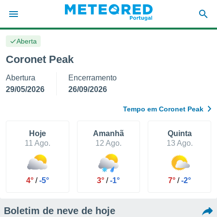
Aberta
de
Coronet Peak
 da
Abertura
Encerramento
empo.pt) foi
or
29/05/2026
26/09/2026
is para
e as
Tempo em Coronet Peak
 fornecidas
 qualidade.
r a este
Hoje
Amanhã
Quinta
s das
11 Ago.
12 Ago.
13 Ago.
opções:
ookies e
 forma
4°
/
-5°
3°
/
-1°
7°
/
-2°
e digital
Boletim de neve de hoje
da,