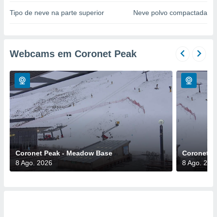
para lhe
licidade e
Tipo de neve na parte superior
Neve polvo compactada
ados com
esmo. Pode
ais
Webcams em Coronet Peak
s na nossa
 Cookies
e
u
nto a
omento,
 botão
de cookies
na parte
nossa
.
Coronet Peak - Meadow Base
Coronet P
IVAMENTE,
8 Ago. 2026
8 Ago. 202
as
tes a