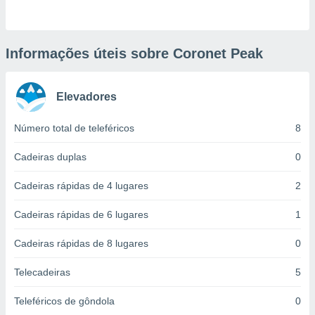
ite através
atura,
 botão
Informações úteis sobre Coronet Peak
nto, nós e
Elevadores
arceiros
cookies,
ores únicos
Número total de teleféricos
8
ias
s para
Cadeiras duplas
0
 aceder e
dados
Cadeiras rápidas de 4 lugares
2
ais como a
 este sitio
Cadeiras rápidas de 6 lugares
1
eços IP e
ores de
Cadeiras rápidas de 8 lugares
0
possível
es possam
Telecadeiras
5
os seus
oais com
Teleféricos de gôndola
0
nteresse