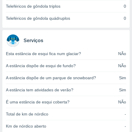
o qual se
Teleféricos de gôndola triplos
0
ara tal,
 o seu
Teleféricos de gôndola quádruplos
0
to ou opor-
essamento
m qualquer
ando em “
Serviços
 ou na
Esta estância de esqui fica num glaciar?
NÃo
 Cookies
te.
A estância dispõe de esqui de fundo?
NÃo
 nossos
A estância dispõe de um parque de snowboard?
Sim
s o
A estância tem atividades de verão?
Sim
o de
É uma estância de esqui coberta?
NÃo
e/ou aceder
ões num
Total de km de nórdico
-
utilizar
ados para
Km de nórdico aberto
-
publicidade,