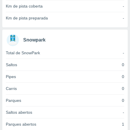
 para
Km de pista coberta
-
a, utilizar
Km de pista preparada
-
selecionar
a, criar
personalizar
Snowpark
tilizar
selecionar
Total de SnowPark
-
dos, medir
nho da
Saltos
0
, medir o
o dos
Pipes
0
r os
Carris
0
ravés de
s ou
Parques
0
s de dados
es fontes,
Saltos abertos
-
 e melhorar
ilizar dados
Parques abertos
1
ara