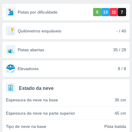
m
 recolhidas
Pistas por dificuldade
5
13
11
7
cookies ou
, permite-
ar a nossa
Quilómetros esquiáveis
- / 40
ara
ACEITAR
 fornecer-
E
os de alta
CONTINUAR
Pistas abertas
35 / 28
sem
sto.
CONFIGURAÇÕES
o botão
Elevadores
8 / 8
ontinuar",
r ao
itando a
Estado da neve
de todos os
óprios ou
Espessura da neve na base
35 cm
parceiros,
rmitem
lisar o
Espessura da neve na parte superior
45 cm
nto no
em como
Tipo de neve na base
Pista batida
 um perfil