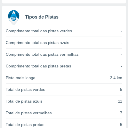
conteúdos.
ção
Tipos de Pistas
ão através
Comprimento total das pistas verdes
-
de
,
 e
Comprimento total das pistas azuis
-
dos,
Comprimento total das pistas vermelhas
-
publicidade
s, estudos
Comprimento total das pistas pretas
-
a e
mento de
Pista mais longa
2.4 km
ossos 1199
Total de pistas verdes
5
eiros
Total de pistas azuis
11
Total de pistas vermelhas
7
Total de pistas pretas
5