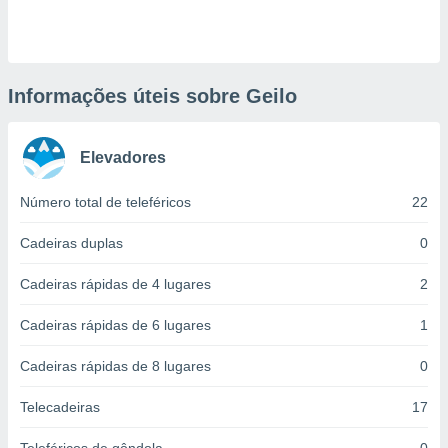
ite através
atura,
 botão
Informações úteis sobre Geilo
nto, nós e
arceiros
Elevadores
cookies,
ores únicos
ias
Número total de teleféricos
22
s para
 aceder e
Cadeiras duplas
0
dados
ais como a
Cadeiras rápidas de 4 lugares
2
 este sitio
eços IP e
Cadeiras rápidas de 6 lugares
1
ores de
possível
Cadeiras rápidas de 8 lugares
0
es possam
os seus
Telecadeiras
17
oais com
nteresse