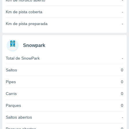
Km de nórdico aberto
-
 para
Km de pista coberta
-
a, utilizar
selecionar
Km de pista preparada
-
a, criar
personalizar
tilizar
Snowpark
selecionar
Total de SnowPark
-
dos, medir
nho da
, medir o
Saltos
0
o dos
Pipes
0
r os
ravés de
Carris
0
s ou
s de dados
Parques
0
es fontes,
 e melhorar
Saltos abertos
-
ilizar dados
ara