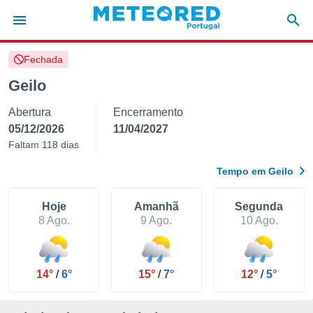
Fechada
de
Geilo
 da
Abertura
Encerramento
empo.pt) foi
or
05/12/2026
11/04/2027
is para
Faltam 118 dias
e as
 fornecidas
Tempo em Geilo
 qualidade.
r a este
s das
Hoje
Amanhã
Segunda
opções:
8 Ago.
9 Ago.
10 Ago.
ookies e
 forma
14°
/
6°
15°
/
7°
12°
/
5°
e digital
da,