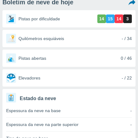
Boletim de neve de hoje
m
 recolhidas
cookies ou
Pistas por dificuldade
14
15
14
3
, permite-
ar a nossa
ara
Quilómetros esquiáveis
- / 34
ACEITAR
 fornecer-
E
os de alta
CONTINUAR
sem
Pistas abertas
0 / 46
sto.
CONFIGURAÇÕES
o botão
ontinuar",
Elevadores
- / 22
r ao
itando a
de todos os
Estado da neve
óprios ou
parceiros,
Espessura da neve na base
-
rmitem
lisar o
nto no
Espessura da neve na parte superior
-
em como
 um perfil