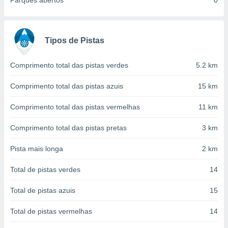
Parques abertos
0
conteúdos.
ção
Tipos de Pistas
ão através
de
,
Comprimento total das pistas verdes
5.2 km
 e
Comprimento total das pistas azuis
15 km
dos,
publicidade
Comprimento total das pistas vermelhas
11 km
s, estudos
a e
Comprimento total das pistas pretas
3 km
mento de
Pista mais longa
2 km
ossos 1199
eiros
Total de pistas verdes
14
Total de pistas azuis
15
Total de pistas vermelhas
14