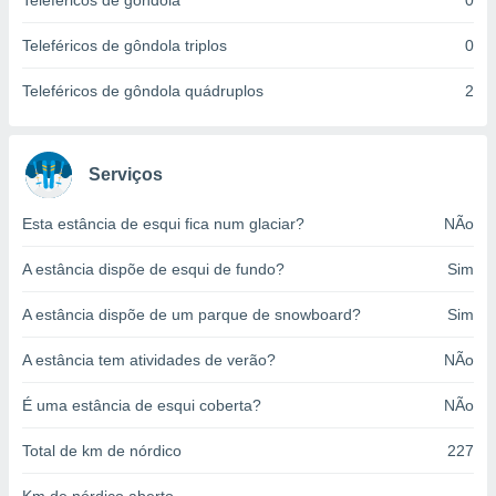
Teleféricos de gôndola
0
o qual se
ara tal,
Teleféricos de gôndola triplos
0
 o seu
to ou opor-
Teleféricos de gôndola quádruplos
2
essamento
m qualquer
ando em “
 ou na
Serviços
 Cookies
Esta estância de esqui fica num glaciar?
NÃo
te.
A estância dispõe de esqui de fundo?
Sim
 nossos
s o
A estância dispõe de um parque de snowboard?
Sim
o de
A estância tem atividades de verão?
NÃo
e/ou aceder
É uma estância de esqui coberta?
NÃo
ões num
utilizar
Total de km de nórdico
227
ados para
publicidade,