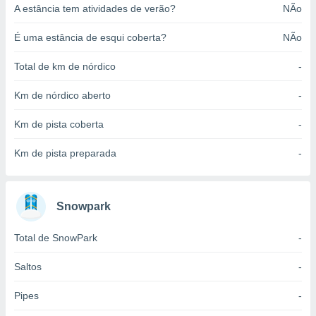
A estância tem atividades de verão?
NÃo
o qual se
ara tal,
 o seu
É uma estância de esqui coberta?
NÃo
to ou opor-
essamento
Total de km de nórdico
-
m qualquer
ando em “
Km de nórdico aberto
-
 ou na
Km de pista coberta
-
 Cookies
te.
Km de pista preparada
-
 nossos
s o
Snowpark
o de
Total de SnowPark
-
e/ou aceder
Saltos
-
ões num
utilizar
Pipes
-
ados para
publicidade,