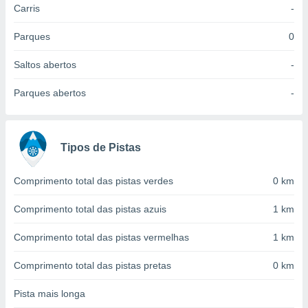
Carris
-
 para
a, utilizar
Parques
0
selecionar
Saltos abertos
-
a, criar
personalizar
Parques abertos
-
tilizar
selecionar
dos, medir
Tipos de Pistas
nho da
, medir o
o dos
Comprimento total das pistas verdes
0 km
r os
Comprimento total das pistas azuis
1 km
ravés de
s ou
Comprimento total das pistas vermelhas
1 km
s de dados
es fontes,
Comprimento total das pistas pretas
0 km
 e melhorar
ilizar dados
Pista mais longa
ara