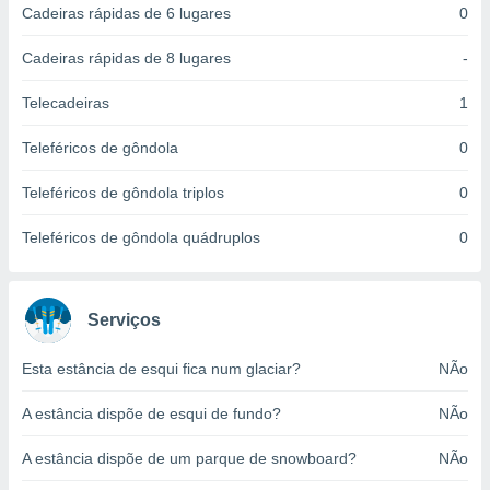
Cadeiras rápidas de 6 lugares
0
ite através
atura,
 botão
Cadeiras rápidas de 8 lugares
-
Telecadeiras
1
nto, nós e
Teleféricos de gôndola
0
arceiros
cookies,
Teleféricos de gôndola triplos
0
ores únicos
ias
s para
Teleféricos de gôndola quádruplos
0
 aceder e
dados
ais como a
 este sitio
Serviços
eços IP e
ores de
Esta estância de esqui fica num glaciar?
NÃo
possível
A estância dispõe de esqui de fundo?
NÃo
es possam
os seus
A estância dispõe de um parque de snowboard?
NÃo
oais com
nteresse