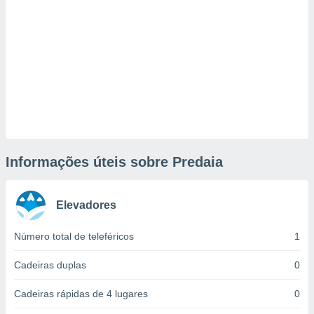
tar a
de cookies,
uar a
osso site
este caso,
lo de que
talaremos
s para
a navegação
, mas não
s cookies
Informações úteis sobre Predaia
ar o
nto ou
ntar
 ou
Elevadores
dos,
Número total de teleféricos
1
ssa
ublicidade
Cadeiras duplas
0
ada. Pode
Cadeiras rápidas de 4 lugares
0
nstalação de
ceder ao