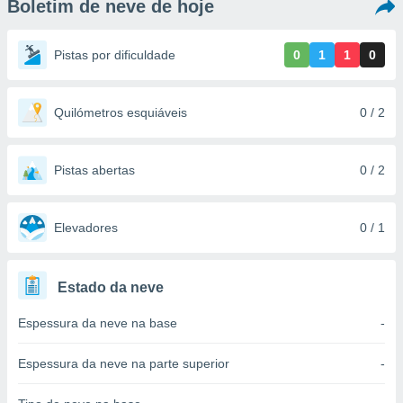
Boletim de neve de hoje
m
 recolhidas
cookies ou
Pistas por dificuldade
0
1
1
0
, permite-
ar a nossa
ara
Quilómetros esquiáveis
0 / 2
ACEITAR
 fornecer-
E
os de alta
CONTINUAR
sem
Pistas abertas
0 / 2
sto.
CONFIGURAÇÕES
o botão
ontinuar",
Elevadores
0 / 1
r ao
itando a
de todos os
Estado da neve
óprios ou
parceiros,
Espessura da neve na base
-
rmitem
lisar o
nto no
Espessura da neve na parte superior
-
em como
 um perfil