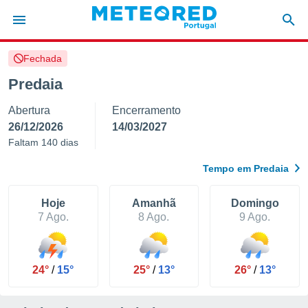
Fechada
de
Predaia
 da
Abertura
Encerramento
empo.pt) foi
or
26/12/2026
14/03/2027
is para
Faltam 140 dias
e as
 fornecidas
Tempo em Predaia
 qualidade.
r a este
s das
Hoje
Amanhã
Domingo
opções:
7 Ago.
8 Ago.
9 Ago.
ookies e
 forma
24°
/
15°
25°
/
13°
26°
/
13°
e digital
da,