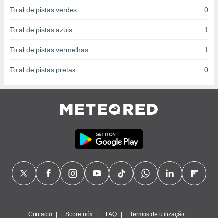
conteúdos.
Total de pistas verdes
0
ção
Total de pistas azuis
1
ão através
Total de pistas vermelhas
1
de
,
Total de pistas pretas
0
 e
dos,
publicidade
s, estudos
a e
mento de
ossos 1199
eiros
Contacto
Sobre nós
FAQ
Termos de utilização