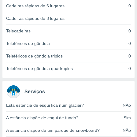
ite através
Cadeiras rápidas de 6 lugares
0
atura,
 botão
Cadeiras rápidas de 8 lugares
-
Telecadeiras
0
nto, nós e
arceiros
Teleféricos de gôndola
0
cookies,
ores únicos
Teleféricos de gôndola triplos
0
ias
s para
Teleféricos de gôndola quádruplos
0
 aceder e
dados
ais como a
 este sitio
Serviços
eços IP e
ores de
Esta estância de esqui fica num glaciar?
NÃo
possível
A estância dispõe de esqui de fundo?
Sim
es possam
os seus
oais com
A estância dispõe de um parque de snowboard?
NÃo
nteresse