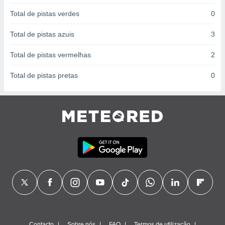
conteúdos.
Total de pistas verdes
0
ção
Total de pistas azuis
3
ão através
de
Total de pistas vermelhas
2
,
 e
Total de pistas pretas
0
dos,
publicidade
s, estudos
a e
mento de
ossos 1199
eiros
Contacto
Sobre nós
FAQ
Termos de utilização