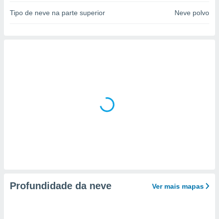
para lhe
licidade e
Tipo de neve na parte superior
Neve polvo
ados com
esmo. Pode
ais
s na nossa
 Cookies
e
u
nto a
omento,
 botão
de cookies
na parte
nossa
.
IVAMENTE,
Profundidade da neve
Ver mais mapas
as
tes a