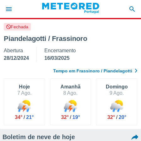
Fechada
de
Piandelagotti / Frassinoro
 da
Abertura
Encerramento
empo.pt) foi
or
28/12/2024
16/03/2025
is para
e as
Tempo em Frassinoro / Piandelagotti
 fornecidas
 qualidade.
r a este
Hoje
Amanhã
Domingo
s das
7 Ago.
8 Ago.
9 Ago.
opções:
ookies e
 forma
34°
/
21°
32°
/
19°
32°
/
20°
e digital
Boletim de neve de hoje
da,