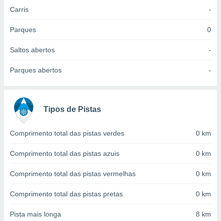
 para
Carris
-
a, utilizar
Parques
0
selecionar
Saltos abertos
-
a, criar
personalizar
Parques abertos
-
tilizar
selecionar
dos, medir
Tipos de Pistas
nho da
, medir o
o dos
Comprimento total das pistas verdes
0 km
r os
Comprimento total das pistas azuis
0 km
ravés de
s ou
Comprimento total das pistas vermelhas
0 km
s de dados
es fontes,
 e melhorar
Comprimento total das pistas pretas
0 km
ilizar dados
ara
Pista mais longa
8 km