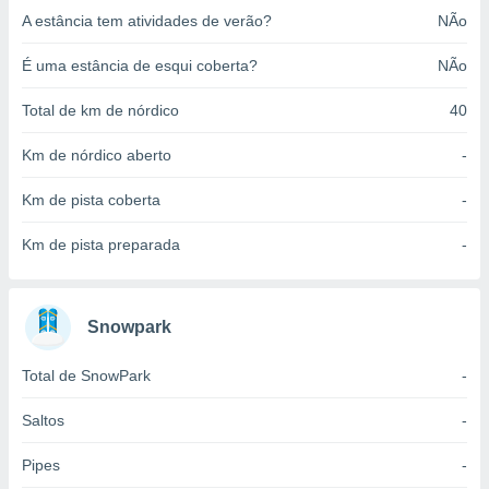
o qual se
A estância tem atividades de verão?
NÃo
ara tal,
 o seu
É uma estância de esqui coberta?
NÃo
to ou opor-
essamento
Total de km de nórdico
40
m qualquer
ando em “
Km de nórdico aberto
-
 ou na
Km de pista coberta
-
 Cookies
te.
Km de pista preparada
-
 nossos
s o
Snowpark
o de
Total de SnowPark
-
e/ou aceder
ões num
Saltos
-
utilizar
ados para
Pipes
-
publicidade,