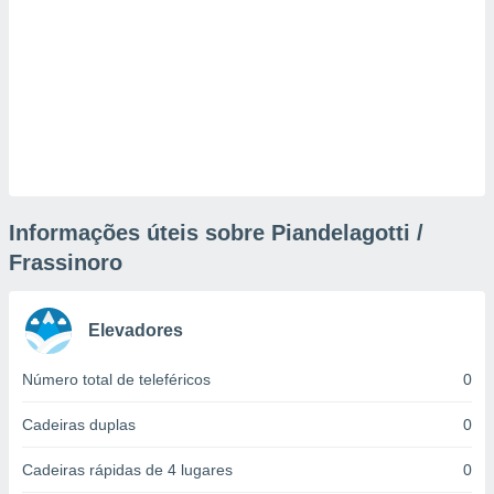
tar a
de cookies,
uar a
osso site
este caso,
lo de que
talaremos
s para
a navegação
, mas não
Informações úteis sobre Piandelagotti /
s cookies
ar o
Frassinoro
nto ou
ntar
 ou
Elevadores
dos,
Número total de teleféricos
0
ssa
ublicidade
Cadeiras duplas
0
ada. Pode
nstalação de
Cadeiras rápidas de 4 lugares
0
ceder ao