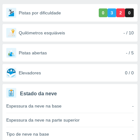
m
 recolhidas
Pistas por dificuldade
0
3
2
0
cookies ou
, permite-
ar a nossa
Quilómetros esquiáveis
- / 10
ara
ACEITAR
 fornecer-
E
os de alta
CONTINUAR
Pistas abertas
- / 5
sem
sto.
CONFIGURAÇÕES
o botão
Elevadores
0 / 0
ontinuar",
r ao
itando a
Estado da neve
de todos os
óprios ou
Espessura da neve na base
-
parceiros,
rmitem
lisar o
Espessura da neve na parte superior
-
nto no
em como
Tipo de neve na base
-
 um perfil