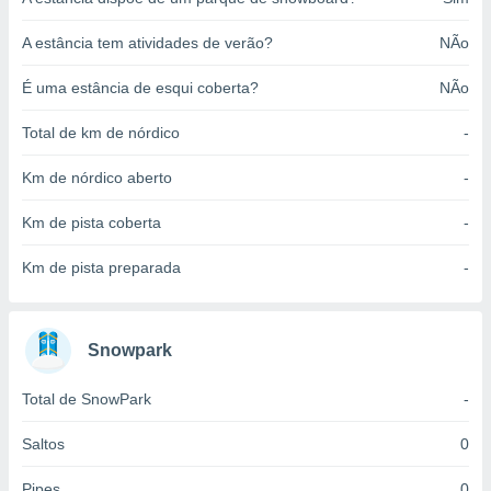
o qual se
ara tal,
A estância tem atividades de verão?
NÃo
 o seu
to ou opor-
É uma estância de esqui coberta?
NÃo
essamento
m qualquer
Total de km de nórdico
-
ando em “
 ou na
Km de nórdico aberto
-
 Cookies
Km de pista coberta
-
te.
 nossos
Km de pista preparada
-
s o
Snowpark
o de
Total de SnowPark
-
e/ou aceder
ões num
utilizar
Saltos
0
ados para
publicidade,
Pipes
0