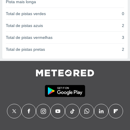
conteúdos.
Pista mais longa
Total de pistas verdes
0
ção
Total de pistas azuis
2
ão através
de
,
Total de pistas vermelhas
3
 e
Total de pistas pretas
2
dos,
publicidade
s, estudos
a e
mento de
ossos 1199
eiros