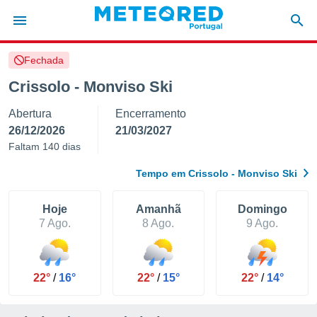
Fechada
de
Crissolo - Monviso Ski
 da
Abertura
Encerramento
empo.pt) foi
or
26/12/2026
21/03/2027
is para
Faltam 140 dias
e as
 fornecidas
Tempo em Crissolo - Monviso Ski
 qualidade.
r a este
s das
Hoje
Amanhã
Domingo
opções:
7 Ago.
8 Ago.
9 Ago.
ookies e
 forma
22°
/
16°
22°
/
15°
22°
/
14°
e digital
da,