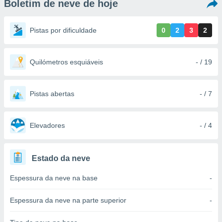
Boletim de neve de hoje
m
 recolhidas
cookies ou
Pistas por dificuldade
0
2
3
2
, permite-
ar a nossa
ara
Quilómetros esquiáveis
- / 19
ACEITAR
 fornecer-
E
os de alta
CONTINUAR
sem
Pistas abertas
- / 7
sto.
CONFIGURAÇÕES
o botão
ontinuar",
Elevadores
- / 4
r ao
itando a
de todos os
Estado da neve
óprios ou
parceiros,
Espessura da neve na base
-
rmitem
lisar o
nto no
Espessura da neve na parte superior
-
em como
 um perfil