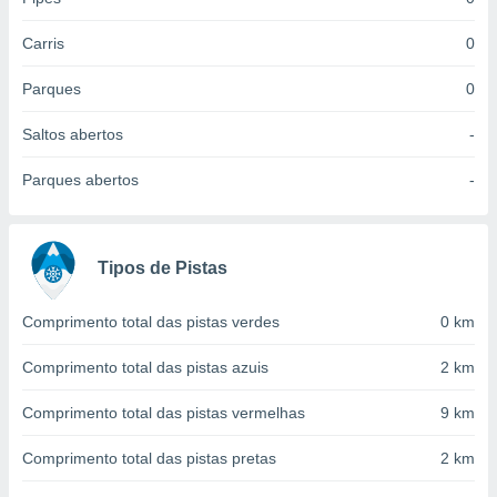
 para
Carris
0
a, utilizar
selecionar
Parques
0
a, criar
Saltos abertos
-
personalizar
tilizar
Parques abertos
-
selecionar
dos, medir
nho da
, medir o
Tipos de Pistas
o dos
Comprimento total das pistas verdes
0 km
r os
ravés de
Comprimento total das pistas azuis
2 km
s ou
s de dados
Comprimento total das pistas vermelhas
9 km
es fontes,
 e melhorar
ilizar dados
Comprimento total das pistas pretas
2 km
ara