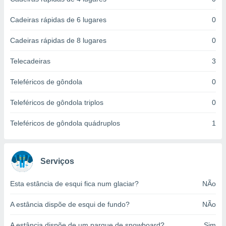
ite através
atura,
Cadeiras rápidas de 6 lugares
0
 botão
Cadeiras rápidas de 8 lugares
0
nto, nós e
Telecadeiras
3
arceiros
cookies,
Teleféricos de gôndola
0
ores únicos
ias
Teleféricos de gôndola triplos
0
s para
 aceder e
Teleféricos de gôndola quádruplos
1
dados
ais como a
 este sitio
eços IP e
Serviços
ores de
possível
Esta estância de esqui fica num glaciar?
NÃo
es possam
A estância dispõe de esqui de fundo?
NÃo
os seus
oais com
nteresse
A estância dispõe de um parque de snowboard?
Sim