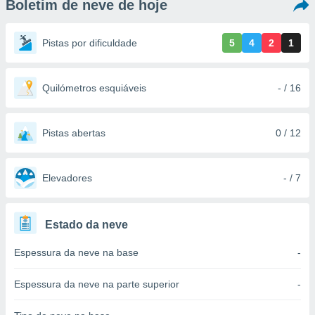
Boletim de neve de hoje
m
 recolhidas
cookies ou
Pistas por dificuldade
5
4
2
1
, permite-
ar a nossa
ara
Quilómetros esquiáveis
- / 16
ACEITAR
 fornecer-
E
os de alta
CONTINUAR
sem
Pistas abertas
0 / 12
sto.
CONFIGURAÇÕES
o botão
ontinuar",
Elevadores
- / 7
r ao
itando a
de todos os
Estado da neve
óprios ou
parceiros,
Espessura da neve na base
-
rmitem
lisar o
nto no
Espessura da neve na parte superior
-
em como
 um perfil