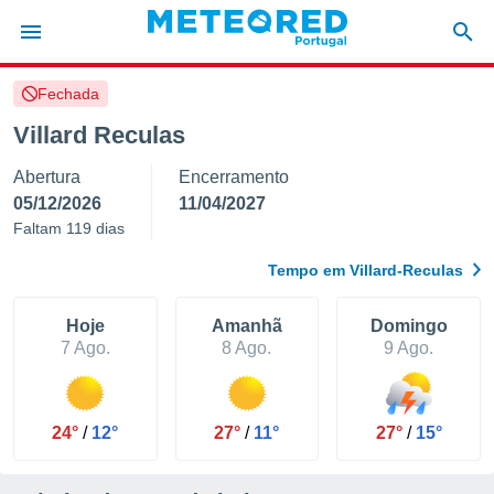
Fechada
de
Villard Reculas
 da
Abertura
Encerramento
empo.pt) foi
or
05/12/2026
11/04/2027
is para
Faltam 119 dias
e as
 fornecidas
Tempo em Villard-Reculas
 qualidade.
r a este
s das
Hoje
Amanhã
Domingo
opções:
7 Ago.
8 Ago.
9 Ago.
ookies e
 forma
24°
/
12°
27°
/
11°
27°
/
15°
e digital
da,