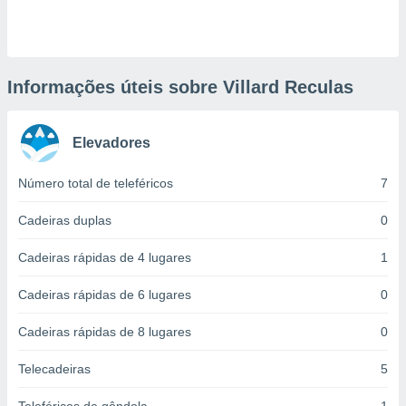
ite através
atura,
 botão
Informações úteis sobre Villard Reculas
nto, nós e
arceiros
Elevadores
cookies,
ores únicos
ias
Número total de teleféricos
7
s para
 aceder e
Cadeiras duplas
0
dados
ais como a
Cadeiras rápidas de 4 lugares
1
 este sitio
eços IP e
Cadeiras rápidas de 6 lugares
0
ores de
possível
Cadeiras rápidas de 8 lugares
0
es possam
os seus
Telecadeiras
5
oais com
nteresse