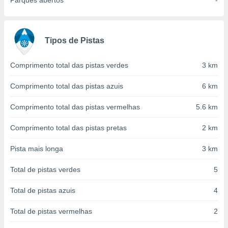
Parques abertos
-
conteúdos.
ção
Tipos de Pistas
ão através
de
,
Comprimento total das pistas verdes
3 km
 e
Comprimento total das pistas azuis
6 km
dos,
publicidade
Comprimento total das pistas vermelhas
5.6 km
s, estudos
a e
Comprimento total das pistas pretas
2 km
mento de
Pista mais longa
3 km
ossos 1199
eiros
Total de pistas verdes
5
Total de pistas azuis
4
Total de pistas vermelhas
2