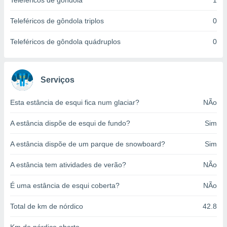
Teleféricos de gôndola
1
o qual se
ara tal,
Teleféricos de gôndola triplos
0
 o seu
to ou opor-
Teleféricos de gôndola quádruplos
0
essamento
m qualquer
ando em “
 ou na
Serviços
 Cookies
Esta estância de esqui fica num glaciar?
NÃo
te.
A estância dispõe de esqui de fundo?
Sim
 nossos
s o
A estância dispõe de um parque de snowboard?
Sim
o de
A estância tem atividades de verão?
NÃo
e/ou aceder
É uma estância de esqui coberta?
NÃo
ões num
utilizar
Total de km de nórdico
42.8
ados para
publicidade,