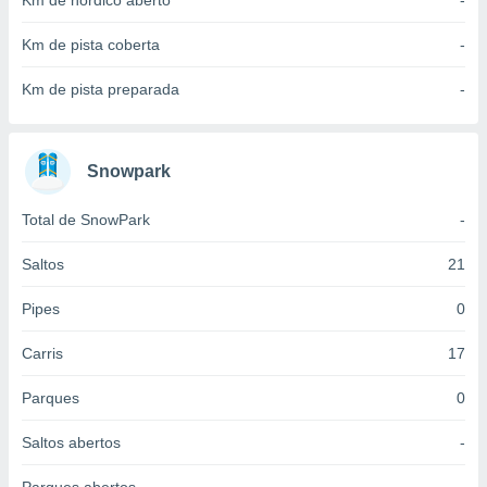
Km de nórdico aberto
-
 para
Km de pista coberta
-
a, utilizar
selecionar
Km de pista preparada
-
a, criar
personalizar
tilizar
Snowpark
selecionar
Total de SnowPark
-
dos, medir
nho da
, medir o
Saltos
21
o dos
Pipes
0
r os
ravés de
Carris
17
s ou
s de dados
Parques
0
es fontes,
 e melhorar
Saltos abertos
-
ilizar dados
ara