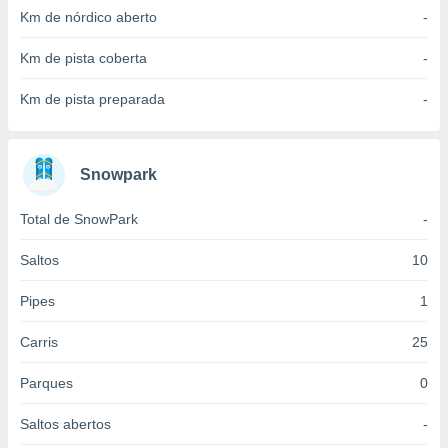
 para
Km de nórdico aberto
-
a, utilizar
Km de pista coberta
-
selecionar
Km de pista preparada
-
a, criar
personalizar
tilizar
selecionar
Snowpark
dos, medir
Total de SnowPark
-
nho da
, medir o
o dos
Saltos
10
r os
Pipes
1
ravés de
s ou
Carris
25
s de dados
es fontes,
Parques
0
 e melhorar
ilizar dados
Saltos abertos
-
ara