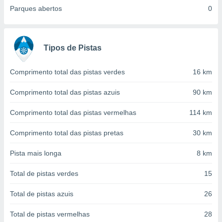
conteúdos.
Parques abertos
0
ção
ão através
Tipos de Pistas
de
,
Comprimento total das pistas verdes
16 km
 e
dos,
Comprimento total das pistas azuis
90 km
publicidade
s, estudos
Comprimento total das pistas vermelhas
114 km
a e
mento de
Comprimento total das pistas pretas
30 km
Pista mais longa
8 km
ossos 1199
eiros
Total de pistas verdes
15
Total de pistas azuis
26
Total de pistas vermelhas
28