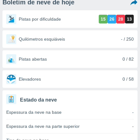
Boletim de neve de hoje
m
 recolhidas
cookies ou
Pistas por dificuldade
15
26
28
13
, permite-
ar a nossa
ara
Quilómetros esquiáveis
- / 250
ACEITAR
 fornecer-
E
os de alta
CONTINUAR
sem
Pistas abertas
0 / 82
sto.
CONFIGURAÇÕES
o botão
ontinuar",
Elevadores
0 / 58
r ao
itando a
de todos os
Estado da neve
óprios ou
parceiros,
Espessura da neve na base
-
rmitem
lisar o
nto no
Espessura da neve na parte superior
-
em como
 um perfil