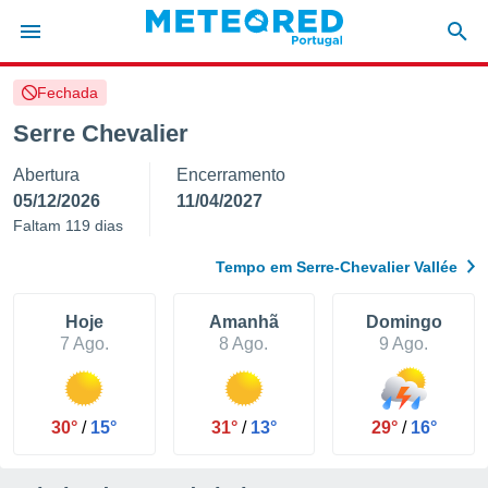
Fechada
de
Serre Chevalier
 da
Abertura
Encerramento
empo.pt) foi
or
05/12/2026
11/04/2027
is para
Faltam 119 dias
e as
 fornecidas
Tempo em Serre-Chevalier Vallée
 qualidade.
r a este
s das
Hoje
Amanhã
Domingo
opções:
7 Ago.
8 Ago.
9 Ago.
ookies e
 forma
30°
/
15°
31°
/
13°
29°
/
16°
e digital
da,