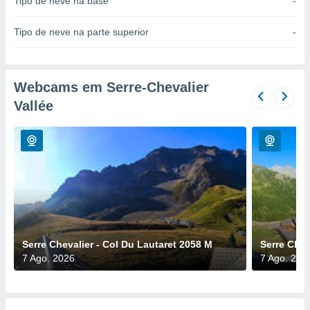
Tipo de neve na base
-
para lhe
licidade e
Tipo de neve na parte superior
-
ados com
esmo. Pode
ais
s na nossa
Webcams em Serre-Chevalier
 Cookies
e
Vallée
u
nto a
omento,
 botão
de cookies
na parte
nossa
.
IVAMENTE,
Serre Chevalier - Col Du Lautaret 2058 M
Serre Chev
7 Ago. 2026
7 Ago. 202
as
tes a