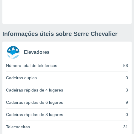
ite através
atura,
 botão
Informações úteis sobre Serre Chevalier
nto, nós e
arceiros
cookies,
Elevadores
ores únicos
ias
s para
Número total de teleféricos
58
 aceder e
dados
Cadeiras duplas
0
ais como a
 este sitio
Cadeiras rápidas de 4 lugares
3
eços IP e
ores de
Cadeiras rápidas de 6 lugares
9
possível
Cadeiras rápidas de 8 lugares
0
es possam
os seus
Telecadeiras
31
oais com
nteresse