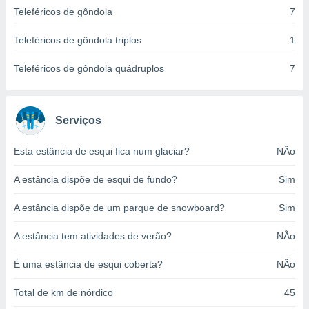
o qual se
Teleféricos de gôndola
7
ara tal,
 o seu
Teleféricos de gôndola triplos
1
to ou opor-
essamento
Teleféricos de gôndola quádruplos
7
m qualquer
ando em “
 ou na
Serviços
 Cookies
te.
Esta estância de esqui fica num glaciar?
NÃo
 nossos
A estância dispõe de esqui de fundo?
Sim
s o
A estância dispõe de um parque de snowboard?
Sim
o de
A estância tem atividades de verão?
NÃo
e/ou aceder
É uma estância de esqui coberta?
NÃo
ões num
utilizar
ados para
Total de km de nórdico
45
publicidade,