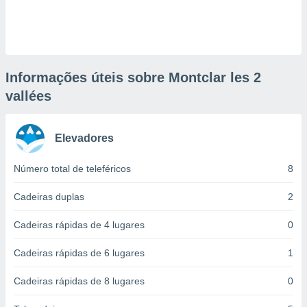
ite através
atura,
 botão
Informações úteis sobre Montclar les 2
nto, nós e
vallées
arceiros
cookies,
ores únicos
ias
Elevadores
s para
 aceder e
Número total de teleféricos
8
dados
ais como a
Cadeiras duplas
2
 este sitio
eços IP e
Cadeiras rápidas de 4 lugares
0
ores de
possível
Cadeiras rápidas de 6 lugares
1
es possam
os seus
Cadeiras rápidas de 8 lugares
0
oais com
nteresse