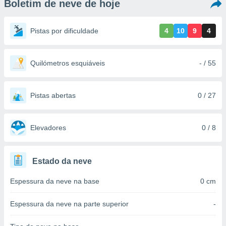
Boletim de neve de hoje
m
 recolhidas
cookies ou
Pistas por dificuldade
4
10
9
4
, permite-
ar a nossa
ara
Quilómetros esquiáveis
- / 55
ACEITAR
 fornecer-
E
os de alta
CONTINUAR
sem
Pistas abertas
0 / 27
sto.
CONFIGURAÇÕES
o botão
ontinuar",
Elevadores
0 / 8
r ao
itando a
de todos os
Estado da neve
óprios ou
parceiros,
Espessura da neve na base
0 cm
rmitem
lisar o
nto no
Espessura da neve na parte superior
-
em como
 um perfil