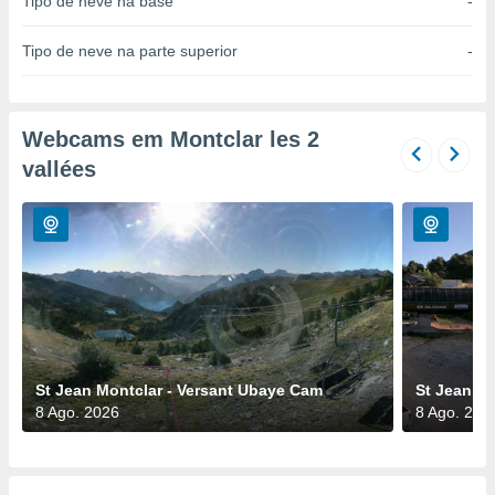
Tipo de neve na base
-
para lhe
licidade e
Tipo de neve na parte superior
-
ados com
esmo. Pode
ais
s na nossa
Webcams em Montclar les 2
 Cookies
e
vallées
u
nto a
omento,
 botão
de cookies
na parte
nossa
.
IVAMENTE,
St Jean Montclar - Versant Ubaye Cam
St Jean Mo
8 Ago. 2026
8 Ago. 202
as
tes a