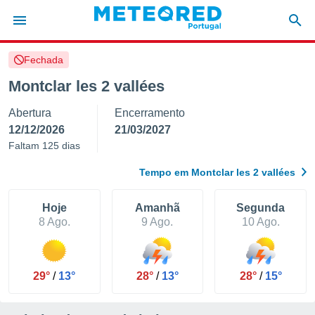
Fechada
de
Montclar les 2 vallées
 da
Abertura
Encerramento
empo.pt) foi
or
12/12/2026
21/03/2027
is para
Faltam 125 dias
e as
 fornecidas
Tempo em Montclar les 2 vallées
 qualidade.
r a este
s das
Hoje
Amanhã
Segunda
opções:
8 Ago.
9 Ago.
10 Ago.
ookies e
 forma
29°
/
13°
28°
/
13°
28°
/
15°
e digital
da,