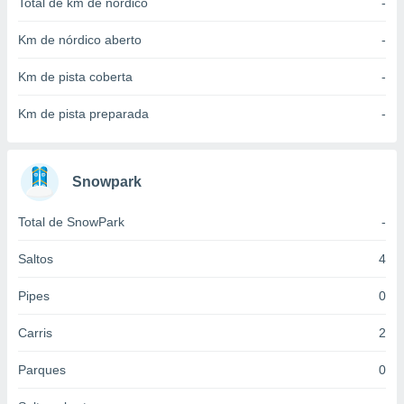
Total de km de nórdico
-
 para
Km de nórdico aberto
-
a, utilizar
selecionar
Km de pista coberta
-
a, criar
Km de pista preparada
-
personalizar
tilizar
selecionar
Snowpark
dos, medir
nho da
, medir o
Total de SnowPark
-
o dos
Saltos
4
r os
ravés de
Pipes
0
s ou
s de dados
Carris
2
es fontes,
 e melhorar
Parques
0
ilizar dados
ara