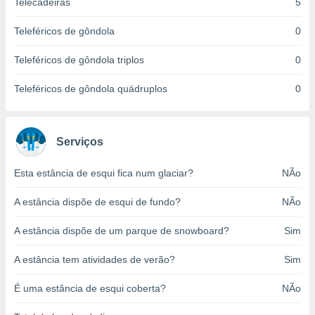
Telecadeiras
5
o qual se
ara tal,
Teleféricos de gôndola
0
 o seu
to ou opor-
Teleféricos de gôndola triplos
0
essamento
m qualquer
Teleféricos de gôndola quádruplos
0
ando em “
 ou na
 Cookies
Serviços
te.
 nossos
Esta estância de esqui fica num glaciar?
NÃo
s o
A estância dispõe de esqui de fundo?
NÃo
o de
A estância dispõe de um parque de snowboard?
Sim
e/ou aceder
A estância tem atividades de verão?
Sim
ões num
utilizar
É uma estância de esqui coberta?
NÃo
ados para
publicidade,