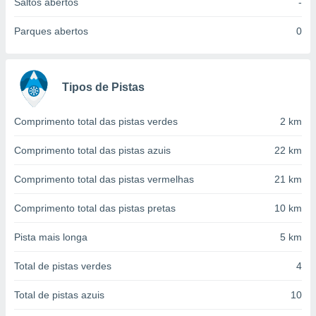
conteúdos.
Saltos abertos
-
Parques abertos
0
ção
ão através
de
Tipos de Pistas
,
 e
Comprimento total das pistas verdes
2 km
dos,
publicidade
Comprimento total das pistas azuis
22 km
s, estudos
a e
Comprimento total das pistas vermelhas
21 km
mento de
Comprimento total das pistas pretas
10 km
ossos 1199
eiros
Pista mais longa
5 km
Total de pistas verdes
4
Total de pistas azuis
10