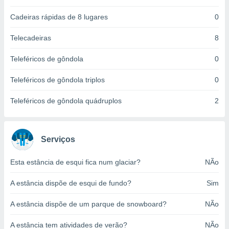
ite através
atura,
Cadeiras rápidas de 8 lugares
0
 botão
Telecadeiras
8
Teleféricos de gôndola
0
nto, nós e
arceiros
Teleféricos de gôndola triplos
0
cookies,
ores únicos
ias
Teleféricos de gôndola quádruplos
2
s para
 aceder e
dados
Serviços
ais como a
 este sitio
eços IP e
Esta estância de esqui fica num glaciar?
NÃo
ores de
possível
A estância dispõe de esqui de fundo?
Sim
es possam
A estância dispõe de um parque de snowboard?
NÃo
os seus
oais com
A estância tem atividades de verão?
NÃo
nteresse