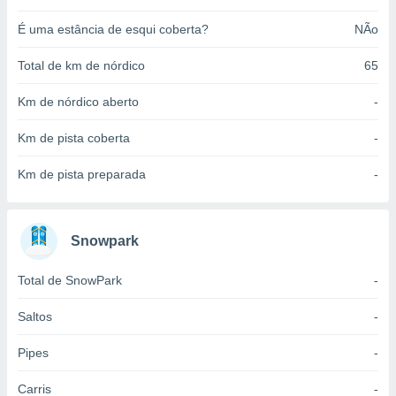
o qual se
É uma estância de esqui coberta?
NÃo
ara tal,
 o seu
to ou opor-
Total de km de nórdico
65
essamento
m qualquer
Km de nórdico aberto
-
ando em “
 ou na
Km de pista coberta
-
 Cookies
Km de pista preparada
-
te.
 nossos
Snowpark
s o
Total de SnowPark
-
o de
Saltos
-
e/ou aceder
ões num
Pipes
-
utilizar
ados para
Carris
-
publicidade,