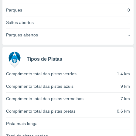
 para
Parques
0
a, utilizar
selecionar
Saltos abertos
-
a, criar
Parques abertos
-
personalizar
tilizar
selecionar
Tipos de Pistas
dos, medir
nho da
, medir o
Comprimento total das pistas verdes
1.4 km
o dos
Comprimento total das pistas azuis
9 km
r os
ravés de
Comprimento total das pistas vermelhas
7 km
s ou
s de dados
Comprimento total das pistas pretas
0.6 km
es fontes,
 e melhorar
Pista mais longa
ilizar dados
ara