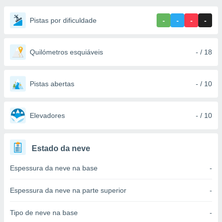
m
 recolhidas
Pistas por dificuldade
-
-
-
-
cookies ou
, permite-
ar a nossa
Quilómetros esquiáveis
- / 18
ara
ACEITAR
 fornecer-
E
os de alta
CONTINUAR
Pistas abertas
- / 10
sem
sto.
CONFIGURAÇÕES
o botão
Elevadores
- / 10
ontinuar",
r ao
itando a
Estado da neve
de todos os
óprios ou
Espessura da neve na base
-
parceiros,
rmitem
lisar o
Espessura da neve na parte superior
-
nto no
em como
Tipo de neve na base
-
 um perfil