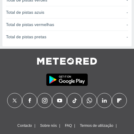
Total de pistas verdes
-
conteúdos.
Total de pistas azuis
-
ção
Total de pistas vermelhas
-
ão através
de
Total de pistas pretas
-
,
 e
dos,
publicidade
s, estudos
a e
mento de
ossos 1199
eiros
Contacto
Sobre nós
FAQ
Termos de utilização