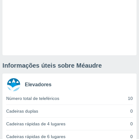
tar a
de cookies,
uar a
osso site
este caso,
lo de que
talaremos
s para
a navegação
, mas não
Informações úteis sobre Méaudre
s cookies
ar o
nto ou
ntar
Elevadores
 ou
Número total de teleféricos
10
dos,
ssa
Cadeiras duplas
0
ublicidade
Cadeiras rápidas de 4 lugares
0
ada. Pode
nstalação de
Cadeiras rápidas de 6 lugares
0
ceder ao