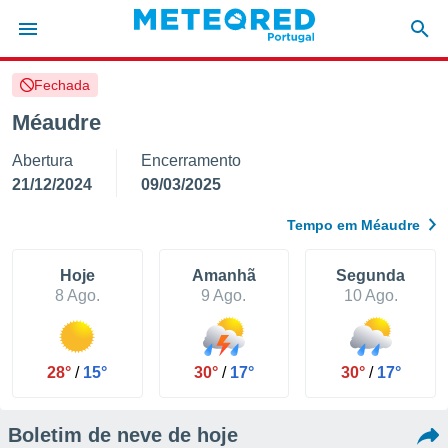
Fechada
de
Méaudre
 da
Abertura
Encerramento
empo.pt) foi
or
21/12/2024
09/03/2025
is para
e as
Tempo em Méaudre
 fornecidas
 qualidade.
r a este
Hoje
Amanhã
Segunda
s das
8 Ago.
9 Ago.
10 Ago.
opções:
ookies e
 forma
28°
/
15°
30°
/
17°
30°
/
17°
e digital
Boletim de neve de hoje
da,