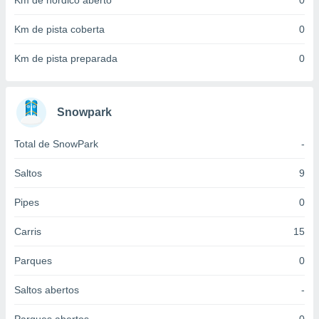
Km de nórdico aberto
0
 para
Km de pista coberta
0
a, utilizar
selecionar
Km de pista preparada
0
a, criar
personalizar
tilizar
Snowpark
selecionar
Total de SnowPark
-
dos, medir
nho da
, medir o
Saltos
9
o dos
Pipes
0
r os
ravés de
Carris
15
s ou
s de dados
Parques
0
es fontes,
 e melhorar
Saltos abertos
-
ilizar dados
ara