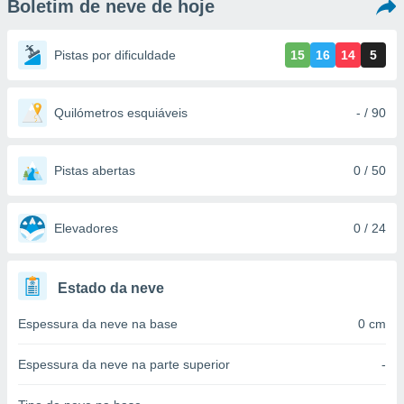
Boletim de neve de hoje
m
 recolhidas
cookies ou
Pistas por dificuldade
15
16
14
5
, permite-
ar a nossa
ara
Quilómetros esquiáveis
- / 90
ACEITAR
 fornecer-
E
os de alta
CONTINUAR
sem
Pistas abertas
0 / 50
sto.
CONFIGURAÇÕES
o botão
ontinuar",
Elevadores
0 / 24
r ao
itando a
de todos os
Estado da neve
óprios ou
parceiros,
Espessura da neve na base
0 cm
rmitem
lisar o
nto no
Espessura da neve na parte superior
-
em como
 um perfil