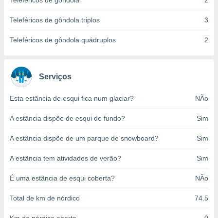
Teleféricos de gôndola
2
o qual se
ara tal,
Teleféricos de gôndola triplos
3
 o seu
to ou opor-
Teleféricos de gôndola quádruplos
2
essamento
m qualquer
ando em “
 ou na
Serviços
 Cookies
Esta estância de esqui fica num glaciar?
NÃo
te.
A estância dispõe de esqui de fundo?
Sim
 nossos
s o
A estância dispõe de um parque de snowboard?
Sim
o de
A estância tem atividades de verão?
Sim
e/ou aceder
É uma estância de esqui coberta?
NÃo
ões num
utilizar
Total de km de nórdico
74.5
ados para
publicidade,