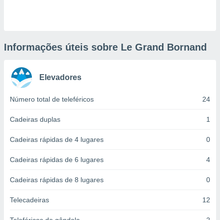
ite através
atura,
 botão
Informações úteis sobre Le Grand Bornand
nto, nós e
arceiros
Elevadores
cookies,
ores únicos
ias
Número total de teleféricos
24
s para
 aceder e
Cadeiras duplas
1
dados
ais como a
Cadeiras rápidas de 4 lugares
0
 este sitio
eços IP e
Cadeiras rápidas de 6 lugares
4
ores de
possível
Cadeiras rápidas de 8 lugares
0
es possam
os seus
Telecadeiras
12
oais com
nteresse