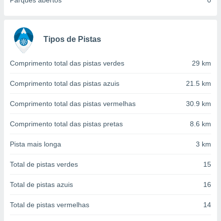
Parques abertos
0
conteúdos.
ção
Tipos de Pistas
ão através
de
,
Comprimento total das pistas verdes
29 km
 e
Comprimento total das pistas azuis
21.5 km
dos,
publicidade
Comprimento total das pistas vermelhas
30.9 km
s, estudos
a e
Comprimento total das pistas pretas
8.6 km
mento de
Pista mais longa
3 km
ossos 1199
eiros
Total de pistas verdes
15
Total de pistas azuis
16
Total de pistas vermelhas
14