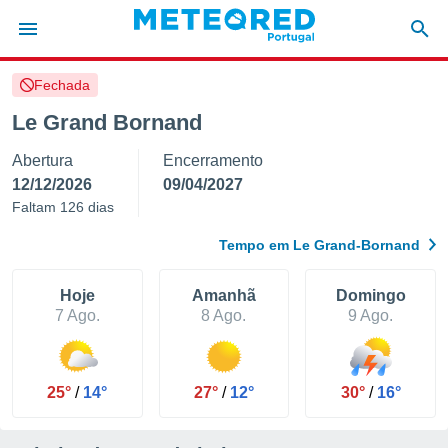
Fechada
de
Le Grand Bornand
 da
Abertura
Encerramento
empo.pt) foi
or
12/12/2026
09/04/2027
is para
Faltam 126 dias
e as
 fornecidas
Tempo em Le Grand-Bornand
 qualidade.
r a este
s das
Hoje
Amanhã
Domingo
opções:
7 Ago.
8 Ago.
9 Ago.
ookies e
 forma
25°
/
14°
27°
/
12°
30°
/
16°
e digital
da,