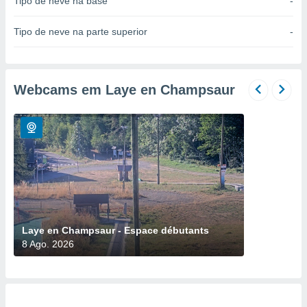
Tipo de neve na base
-
para lhe
licidade e
Tipo de neve na parte superior
-
ados com
esmo. Pode
ais
s na nossa
Webcams em Laye en Champsaur
 Cookies
e
u
nto a
omento,
 botão
de cookies
na parte
nossa
.
IVAMENTE,
Laye en Champsaur - Espace débutants
8 Ago. 2026
as
tes a