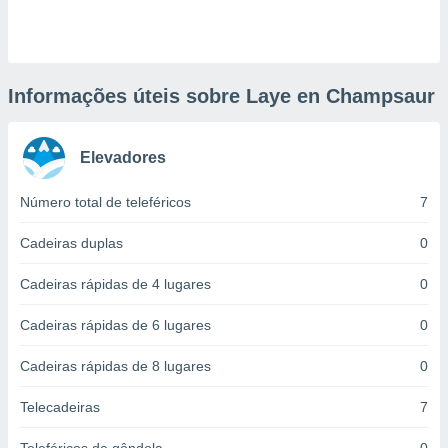
ite através
atura,
 botão
Informações úteis sobre Laye en Champsaur
nto, nós e
arceiros
Elevadores
cookies,
ores únicos
ias
Número total de teleféricos
7
s para
 aceder e
Cadeiras duplas
0
dados
ais como a
Cadeiras rápidas de 4 lugares
0
 este sitio
eços IP e
Cadeiras rápidas de 6 lugares
0
ores de
possível
Cadeiras rápidas de 8 lugares
0
es possam
os seus
Telecadeiras
7
oais com
nteresse