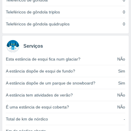
Teleféricos de gôndola
0
o qual se
ara tal,
Teleféricos de gôndola triplos
0
 o seu
to ou opor-
Teleféricos de gôndola quádruplos
0
essamento
m qualquer
ando em “
 ou na
Serviços
 Cookies
Esta estância de esqui fica num glaciar?
NÃo
te.
A estância dispõe de esqui de fundo?
Sim
 nossos
s o
A estância dispõe de um parque de snowboard?
Sim
o de
A estância tem atividades de verão?
NÃo
e/ou aceder
É uma estância de esqui coberta?
NÃo
ões num
utilizar
Total de km de nórdico
-
ados para
publicidade,