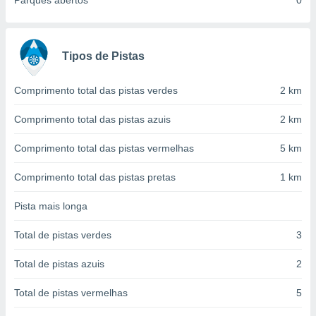
Parques abertos
0
conteúdos.
ção
Tipos de Pistas
ão através
de
,
Comprimento total das pistas verdes
2 km
 e
Comprimento total das pistas azuis
2 km
dos,
publicidade
Comprimento total das pistas vermelhas
5 km
s, estudos
a e
Comprimento total das pistas pretas
1 km
mento de
Pista mais longa
ossos 1199
eiros
Total de pistas verdes
3
Total de pistas azuis
2
Total de pistas vermelhas
5