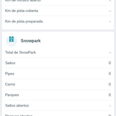
Km de nórdico aberto
-
 para
Km de pista coberta
-
a, utilizar
selecionar
Km de pista preparada
-
a, criar
personalizar
tilizar
Snowpark
selecionar
Total de SnowPark
-
dos, medir
nho da
, medir o
Saltos
0
o dos
Pipes
0
r os
ravés de
Carris
0
s ou
s de dados
Parques
0
es fontes,
 e melhorar
Saltos abertos
-
ilizar dados
ara