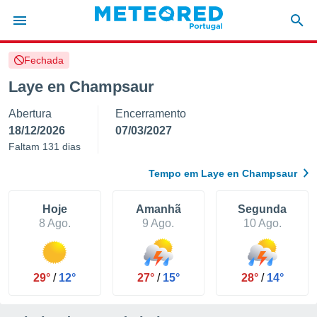
Fechada
de
Laye en Champsaur
 da
Abertura
Encerramento
empo.pt) foi
or
18/12/2026
07/03/2027
is para
Faltam 131 dias
e as
 fornecidas
Tempo em Laye en Champsaur
 qualidade.
r a este
s das
Hoje
Amanhã
Segunda
opções:
8 Ago.
9 Ago.
10 Ago.
ookies e
 forma
29°
/
12°
27°
/
15°
28°
/
14°
e digital
da,