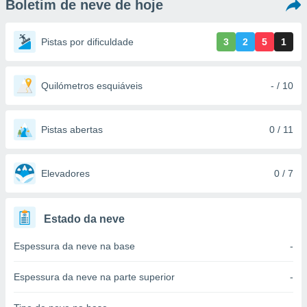
Boletim de neve de hoje
m
 recolhidas
cookies ou
Pistas por dificuldade
3
2
5
1
, permite-
ar a nossa
ara
Quilómetros esquiáveis
- / 10
ACEITAR
 fornecer-
E
os de alta
CONTINUAR
sem
Pistas abertas
0 / 11
sto.
CONFIGURAÇÕES
o botão
ontinuar",
Elevadores
0 / 7
r ao
itando a
de todos os
Estado da neve
óprios ou
parceiros,
Espessura da neve na base
-
rmitem
lisar o
nto no
Espessura da neve na parte superior
-
em como
 um perfil