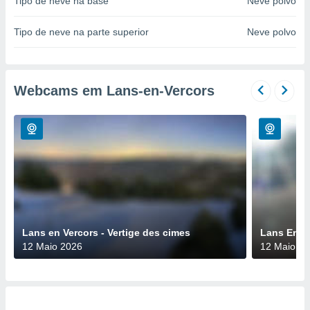
Tipo de neve na base
Neve polvo
para lhe
licidade e
Tipo de neve na parte superior
Neve polvo
ados com
esmo. Pode
ais
s na nossa
Webcams em Lans-en-Vercors
 Cookies
e
u
nto a
omento,
 botão
de cookies
na parte
nossa
.
IVAMENTE,
Lans en Vercors - Vertige des cimes
Lans En V
12 Maio 2026
12 Maio 2
as
tes a