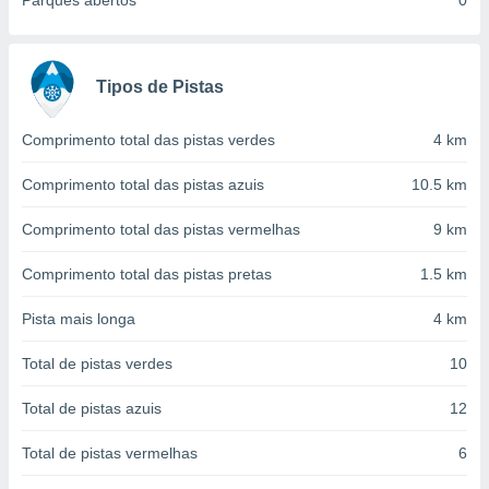
Parques abertos
0
conteúdos.
ção
Tipos de Pistas
ão através
de
,
Comprimento total das pistas verdes
4 km
 e
Comprimento total das pistas azuis
10.5 km
dos,
publicidade
Comprimento total das pistas vermelhas
9 km
s, estudos
a e
Comprimento total das pistas pretas
1.5 km
mento de
Pista mais longa
4 km
ossos 1199
eiros
Total de pistas verdes
10
Total de pistas azuis
12
Total de pistas vermelhas
6