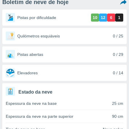
Boletim de neve de hoje
m
 recolhidas
cookies ou
Pistas por dificuldade
10
12
6
1
, permite-
ar a nossa
ara
Quilómetros esquiáveis
0 / 25
ACEITAR
 fornecer-
E
os de alta
CONTINUAR
sem
Pistas abertas
0 / 29
sto.
CONFIGURAÇÕES
o botão
ontinuar",
Elevadores
0 / 14
r ao
itando a
de todos os
Estado da neve
óprios ou
parceiros,
Espessura da neve na base
25 cm
rmitem
lisar o
nto no
Espessura da neve na parte superior
90 cm
em como
 um perfil