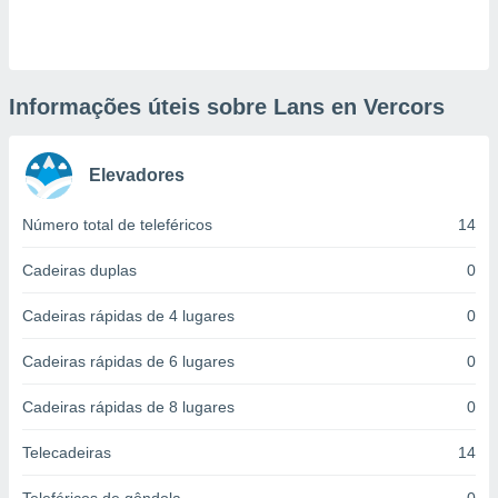
ite através
atura,
 botão
Informações úteis sobre Lans en Vercors
nto, nós e
arceiros
Elevadores
cookies,
ores únicos
ias
Número total de teleféricos
14
s para
 aceder e
Cadeiras duplas
0
dados
ais como a
Cadeiras rápidas de 4 lugares
0
 este sitio
eços IP e
Cadeiras rápidas de 6 lugares
0
ores de
possível
Cadeiras rápidas de 8 lugares
0
es possam
os seus
Telecadeiras
14
oais com
nteresse