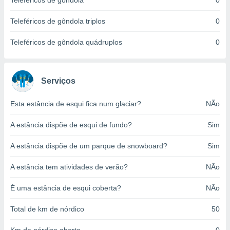
Teleféricos de gôndola
0
o qual se
ara tal,
Teleféricos de gôndola triplos
0
 o seu
to ou opor-
Teleféricos de gôndola quádruplos
0
essamento
m qualquer
ando em “
 ou na
Serviços
 Cookies
Esta estância de esqui fica num glaciar?
NÃo
te.
A estância dispõe de esqui de fundo?
Sim
 nossos
s o
A estância dispõe de um parque de snowboard?
Sim
o de
A estância tem atividades de verão?
NÃo
e/ou aceder
É uma estância de esqui coberta?
NÃo
ões num
utilizar
Total de km de nórdico
50
ados para
publicidade,