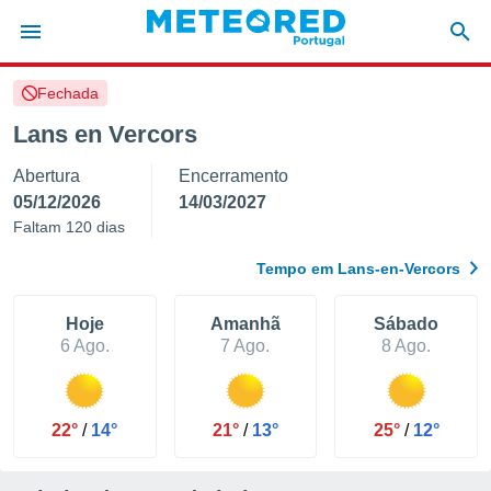
Fechada
de
Lans en Vercors
 da
Abertura
Encerramento
empo.pt) foi
or
05/12/2026
14/03/2027
is para
Faltam 120 dias
e as
 fornecidas
Tempo em Lans-en-Vercors
 qualidade.
r a este
s das
Hoje
Amanhã
Sábado
opções:
6 Ago.
7 Ago.
8 Ago.
ookies e
 forma
22°
/
14°
21°
/
13°
25°
/
12°
e digital
da,