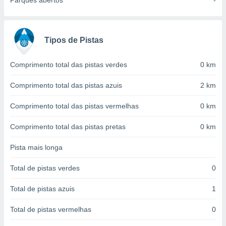
Parques abertos
-
conteúdos.
ção
Tipos de Pistas
ão através
de
,
Comprimento total das pistas verdes
0 km
 e
Comprimento total das pistas azuis
2 km
dos,
publicidade
Comprimento total das pistas vermelhas
0 km
s, estudos
a e
Comprimento total das pistas pretas
0 km
mento de
Pista mais longa
ossos 1199
eiros
Total de pistas verdes
0
Total de pistas azuis
1
Total de pistas vermelhas
0