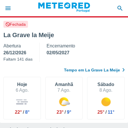
Fechada
de
La Grave la Meije
 da
Abertura
Encerramento
empo.pt) foi
or
26/12/2026
02/05/2027
is para
Faltam 141 dias
e as
 fornecidas
Tempo em La Grave La Meije
 qualidade.
r a este
s das
Hoje
Amanhã
Sábado
opções:
6 Ago.
7 Ago.
8 Ago.
ookies e
 forma
22°
/
8°
23°
/
9°
25°
/
11°
e digital
da,