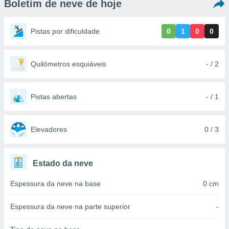
Boletim de neve de hoje
m
 recolhidas
cookies ou
Pistas por dificuldade
0
1
0
0
, permite-
ar a nossa
ara
Quilómetros esquiáveis
- / 2
ACEITAR
 fornecer-
E
os de alta
CONTINUAR
sem
Pistas abertas
- / 1
sto.
CONFIGURAÇÕES
o botão
ontinuar",
Elevadores
0 / 3
r ao
itando a
de todos os
Estado da neve
óprios ou
parceiros,
Espessura da neve na base
0 cm
rmitem
lisar o
nto no
Espessura da neve na parte superior
-
em como
 um perfil