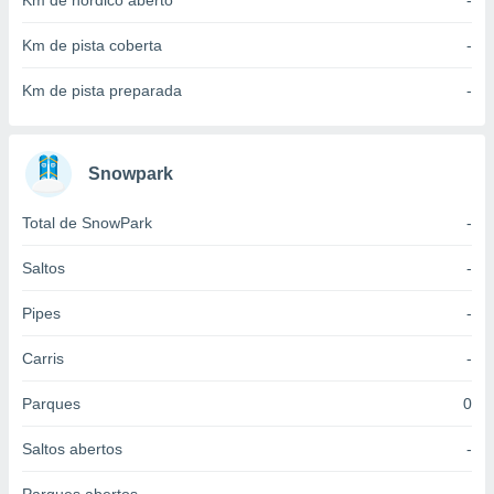
Km de nórdico aberto
-
 para
Km de pista coberta
-
a, utilizar
selecionar
Km de pista preparada
-
a, criar
personalizar
tilizar
Snowpark
selecionar
Total de SnowPark
-
dos, medir
nho da
, medir o
Saltos
-
o dos
Pipes
-
r os
ravés de
Carris
-
s ou
s de dados
Parques
0
es fontes,
 e melhorar
Saltos abertos
-
ilizar dados
ara