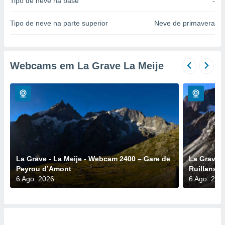
Tipo de neve na base
-
para lhe
licidade e
Tipo de neve na parte superior
Neve de primavera
ados com
esmo. Pode
ais
s na nossa
Webcams em La Grave La Meije
 Cookies
e
u
nto a
omento,
 botão
de cookies
na parte
nossa
.
La Grave - La Meije - Webcam 2400 – Gare de
La Grave -
IVAMENTE,
Peyrou d’Amont
Ruillans
6 Ago. 2026
6 Ago. 202
as
tes a