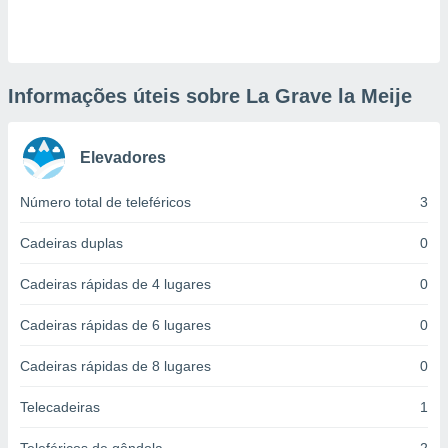
ite através
atura,
 botão
Informações úteis sobre La Grave la Meije
nto, nós e
arceiros
Elevadores
cookies,
ores únicos
ias
Número total de teleféricos
3
s para
 aceder e
Cadeiras duplas
0
dados
ais como a
Cadeiras rápidas de 4 lugares
0
 este sitio
eços IP e
Cadeiras rápidas de 6 lugares
0
ores de
possível
Cadeiras rápidas de 8 lugares
0
es possam
os seus
Telecadeiras
1
oais com
nteresse