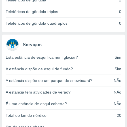
Teleféricos de gôndola
2
o qual se
ara tal,
Teleféricos de gôndola triplos
0
 o seu
to ou opor-
Teleféricos de gôndola quádruplos
0
essamento
m qualquer
ando em “
 ou na
Serviços
 Cookies
Esta estância de esqui fica num glaciar?
Sim
te.
A estância dispõe de esqui de fundo?
Sim
 nossos
s o
A estância dispõe de um parque de snowboard?
NÃo
o de
A estância tem atividades de verão?
NÃo
e/ou aceder
É uma estância de esqui coberta?
NÃo
ões num
utilizar
Total de km de nórdico
20
ados para
publicidade,