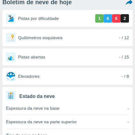
Boletim de neve de hoje
m
 recolhidas
cookies ou
Pistas por dificuldade
1
6
6
2
, permite-
ar a nossa
ara
Quilómetros esquiáveis
- / 12
ACEITAR
 fornecer-
E
os de alta
CONTINUAR
sem
Pistas abertas
- / 15
sto.
CONFIGURAÇÕES
o botão
ontinuar",
Elevadores
- / 8
r ao
itando a
de todos os
Estado da neve
óprios ou
parceiros,
Espessura da neve na base
-
rmitem
lisar o
nto no
Espessura da neve na parte superior
-
em como
 um perfil