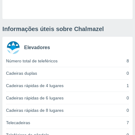
ite através
atura,
 botão
Informações úteis sobre Chalmazel
nto, nós e
arceiros
Elevadores
cookies,
ores únicos
ias
Número total de teleféricos
8
s para
 aceder e
Cadeiras duplas
0
dados
ais como a
Cadeiras rápidas de 4 lugares
1
 este sitio
eços IP e
Cadeiras rápidas de 6 lugares
0
ores de
possível
Cadeiras rápidas de 8 lugares
0
es possam
os seus
Telecadeiras
7
oais com
nteresse