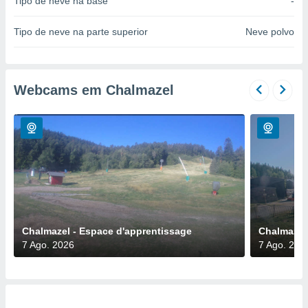
Tipo de neve na base
-
para lhe
licidade e
Tipo de neve na parte superior
Neve polvo
ados com
esmo. Pode
ais
s na nossa
Webcams em Chalmazel
 Cookies
e
u
nto a
omento,
 botão
de cookies
na parte
nossa
.
IVAMENTE,
Chalmazel - Espace d'apprentissage
Chalmazel 
7 Ago. 2026
7 Ago. 202
as
tes a