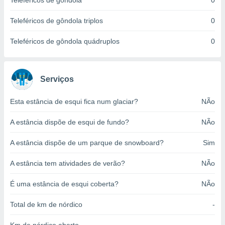
Teleféricos de gôndola
0
o qual se
ara tal,
Teleféricos de gôndola triplos
0
 o seu
to ou opor-
Teleféricos de gôndola quádruplos
0
essamento
m qualquer
ando em “
 ou na
Serviços
 Cookies
Esta estância de esqui fica num glaciar?
NÃo
te.
A estância dispõe de esqui de fundo?
NÃo
 nossos
s o
A estância dispõe de um parque de snowboard?
Sim
o de
A estância tem atividades de verão?
NÃo
e/ou aceder
É uma estância de esqui coberta?
NÃo
ões num
utilizar
Total de km de nórdico
-
ados para
publicidade,