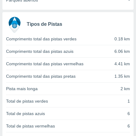
Parques abertos
-
conteúdos.
ção
Tipos de Pistas
ão através
de
,
Comprimento total das pistas verdes
0.18 km
 e
Comprimento total das pistas azuis
6.06 km
dos,
publicidade
Comprimento total das pistas vermelhas
4.41 km
s, estudos
a e
Comprimento total das pistas pretas
1.35 km
mento de
Pista mais longa
2 km
ossos 1199
eiros
Total de pistas verdes
1
Total de pistas azuis
6
Total de pistas vermelhas
6