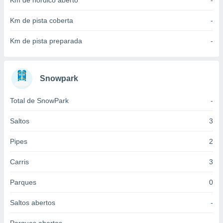
Km de nórdico aberto
-
 para
Km de pista coberta
-
a, utilizar
selecionar
Km de pista preparada
-
a, criar
personalizar
tilizar
Snowpark
selecionar
Total de SnowPark
-
dos, medir
nho da
, medir o
Saltos
3
o dos
Pipes
2
r os
ravés de
Carris
3
s ou
s de dados
Parques
0
es fontes,
 e melhorar
Saltos abertos
-
ilizar dados
ara