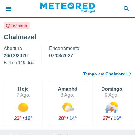
Fechada
de
Chalmazel
 da
Abertura
Encerramento
empo.pt) foi
or
26/12/2026
07/03/2027
is para
Faltam 140 dias
e as
 fornecidas
Tempo em Chalmazel
 qualidade.
r a este
s das
Hoje
Amanhã
Domingo
opções:
7 Ago.
8 Ago.
9 Ago.
ookies e
 forma
23°
/
12°
28°
/
14°
27°
/
16°
e digital
da,