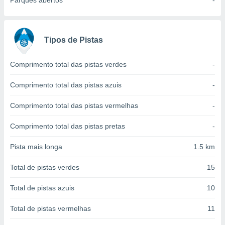
Parques abertos
-
conteúdos.
ção
Tipos de Pistas
ão através
de
,
Comprimento total das pistas verdes
-
 e
Comprimento total das pistas azuis
-
dos,
publicidade
Comprimento total das pistas vermelhas
-
s, estudos
a e
Comprimento total das pistas pretas
-
mento de
Pista mais longa
1.5 km
ossos 1199
eiros
Total de pistas verdes
15
Total de pistas azuis
10
Total de pistas vermelhas
11