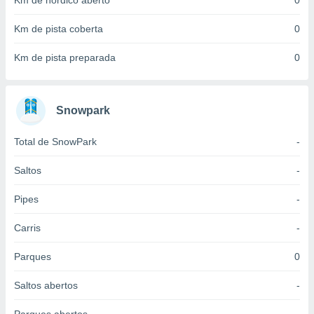
Km de nórdico aberto
0
 para
Km de pista coberta
0
a, utilizar
selecionar
Km de pista preparada
0
a, criar
personalizar
tilizar
Snowpark
selecionar
Total de SnowPark
-
dos, medir
nho da
, medir o
Saltos
-
o dos
Pipes
-
r os
ravés de
Carris
-
s ou
s de dados
Parques
0
es fontes,
 e melhorar
Saltos abertos
-
ilizar dados
ara