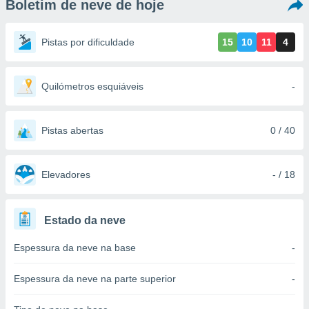
Boletim de neve de hoje
m
 recolhidas
cookies ou
Pistas por dificuldade
15
10
11
4
, permite-
ar a nossa
ara
Quilómetros esquiáveis
-
ACEITAR
 fornecer-
E
os de alta
CONTINUAR
sem
Pistas abertas
0 / 40
sto.
CONFIGURAÇÕES
o botão
ontinuar",
Elevadores
- / 18
r ao
itando a
de todos os
Estado da neve
óprios ou
parceiros,
Espessura da neve na base
-
rmitem
lisar o
nto no
Espessura da neve na parte superior
-
em como
 um perfil