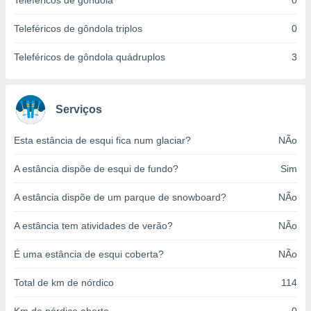
Teleféricos de gôndola
0
o qual se
ara tal,
Teleféricos de gôndola triplos
0
 o seu
to ou opor-
Teleféricos de gôndola quádruplos
3
essamento
m qualquer
ando em “
 ou na
Serviços
 Cookies
Esta estância de esqui fica num glaciar?
NÃo
te.
A estância dispõe de esqui de fundo?
Sim
 nossos
s o
A estância dispõe de um parque de snowboard?
NÃo
o de
A estância tem atividades de verão?
NÃo
e/ou aceder
É uma estância de esqui coberta?
NÃo
ões num
utilizar
Total de km de nórdico
114
ados para
publicidade,