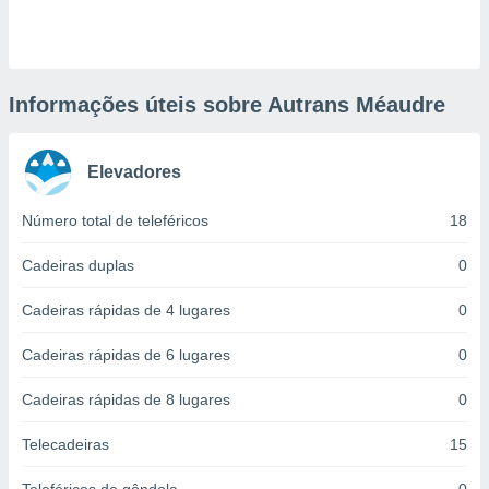
ite através
atura,
 botão
Informações úteis sobre Autrans Méaudre
nto, nós e
arceiros
Elevadores
cookies,
ores únicos
ias
Número total de teleféricos
18
s para
 aceder e
Cadeiras duplas
0
dados
ais como a
Cadeiras rápidas de 4 lugares
0
 este sitio
eços IP e
Cadeiras rápidas de 6 lugares
0
ores de
possível
Cadeiras rápidas de 8 lugares
0
es possam
os seus
Telecadeiras
15
oais com
nteresse