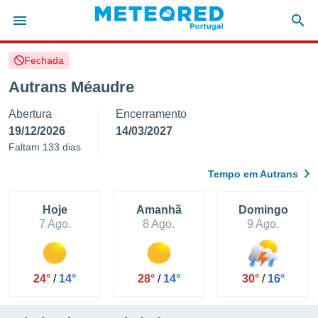
Fechada
de
Autrans Méaudre
 da
Abertura
Encerramento
empo.pt) foi
or
19/12/2026
14/03/2027
is para
Faltam 133 dias
e as
 fornecidas
Tempo em Autrans
 qualidade.
r a este
s das
Hoje
Amanhã
Domingo
opções:
7 Ago.
8 Ago.
9 Ago.
ookies e
 forma
24°
/
14°
28°
/
14°
30°
/
16°
e digital
da,