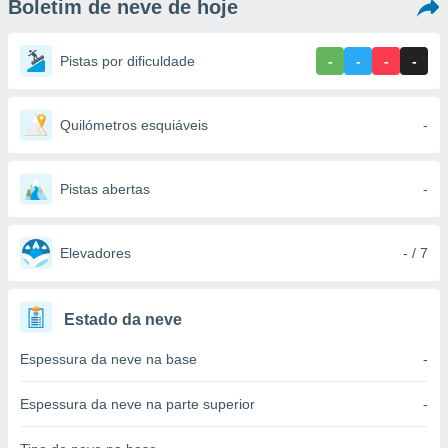
Boletim de neve de hoje
m
 recolhidas
cookies ou
Pistas por dificuldade
-
-
-
-
, permite-
ar a nossa
ara
Quilómetros esquiáveis
-
ACEITAR
 fornecer-
E
os de alta
CONTINUAR
sem
Pistas abertas
-
sto.
CONFIGURAÇÕES
o botão
ontinuar",
Elevadores
- / 7
r ao
itando a
de todos os
Estado da neve
óprios ou
parceiros,
Espessura da neve na base
-
rmitem
lisar o
nto no
Espessura da neve na parte superior
-
em como
 um perfil