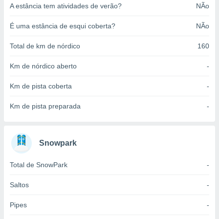
A estância tem atividades de verão?
NÃo
o qual se
ara tal,
 o seu
É uma estância de esqui coberta?
NÃo
to ou opor-
essamento
Total de km de nórdico
160
m qualquer
ando em “
Km de nórdico aberto
-
 ou na
Km de pista coberta
-
 Cookies
te.
Km de pista preparada
-
 nossos
s o
Snowpark
o de
Total de SnowPark
-
e/ou aceder
Saltos
-
ões num
utilizar
Pipes
-
ados para
publicidade,