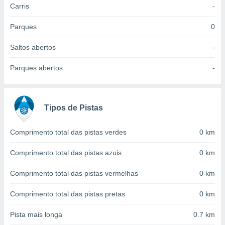
Carris
-
 para
a, utilizar
Parques
0
selecionar
Saltos abertos
-
a, criar
personalizar
Parques abertos
-
tilizar
selecionar
dos, medir
Tipos de Pistas
nho da
, medir o
o dos
Comprimento total das pistas verdes
0 km
r os
Comprimento total das pistas azuis
0 km
ravés de
s ou
Comprimento total das pistas vermelhas
0 km
s de dados
es fontes,
Comprimento total das pistas pretas
0 km
 e melhorar
ilizar dados
Pista mais longa
0.7 km
ara