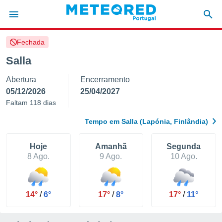
Fechada
de
Salla
 da
Abertura
Encerramento
empo.pt) foi
or
05/12/2026
25/04/2027
is para
Faltam 118 dias
e as
 fornecidas
Tempo em Salla (Lapónia, Finlândia)
 qualidade.
r a este
s das
Hoje
Amanhã
Segunda
opções:
8 Ago.
9 Ago.
10 Ago.
ookies e
 forma
14°
/
6°
17°
/
8°
17°
/
11°
e digital
da,