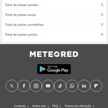
conteúdos.
Total de pistas verdes
0
ção
Total de pistas azuis
0
ão através
Total de pistas vermelhas
0
de
,
Total de pistas pretas
0
 e
dos,
publicidade
s, estudos
a e
mento de
ossos 1199
eiros
Contacto
Sobre nós
FAQ
Termos de utilização