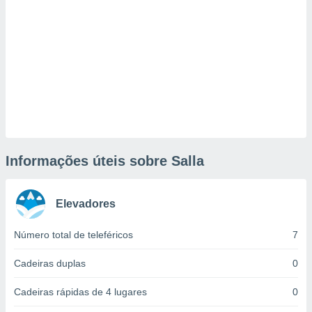
tar a
de cookies,
uar a
osso site
este caso,
lo de que
talaremos
s para
a navegação
, mas não
s cookies
Informações úteis sobre Salla
ar o
nto ou
ntar
 ou
Elevadores
dos,
Número total de teleféricos
7
ssa
ublicidade
Cadeiras duplas
0
ada. Pode
Cadeiras rápidas de 4 lugares
0
nstalação de
ceder ao