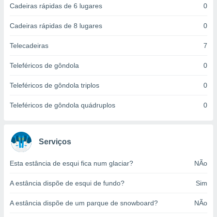
Cadeiras rápidas de 6 lugares
0
ite através
atura,
 botão
Cadeiras rápidas de 8 lugares
0
Telecadeiras
7
nto, nós e
Teleféricos de gôndola
0
arceiros
cookies,
Teleféricos de gôndola triplos
0
ores únicos
ias
s para
Teleféricos de gôndola quádruplos
0
 aceder e
dados
ais como a
 este sitio
Serviços
eços IP e
ores de
Esta estância de esqui fica num glaciar?
NÃo
possível
A estância dispõe de esqui de fundo?
Sim
es possam
os seus
A estância dispõe de um parque de snowboard?
NÃo
oais com
nteresse