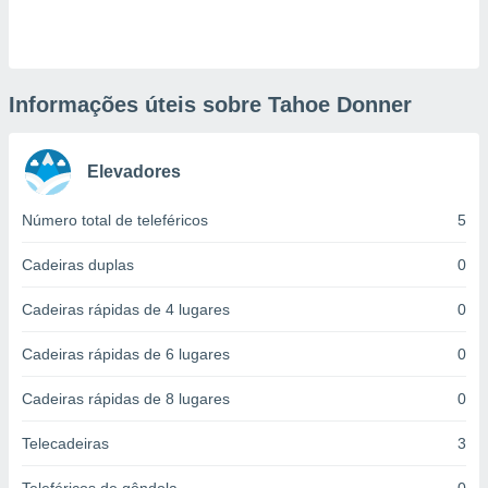
ite através
atura,
 botão
Informações úteis sobre Tahoe Donner
nto, nós e
arceiros
Elevadores
cookies,
ores únicos
ias
Número total de teleféricos
5
s para
 aceder e
Cadeiras duplas
0
dados
ais como a
Cadeiras rápidas de 4 lugares
0
 este sitio
eços IP e
Cadeiras rápidas de 6 lugares
0
ores de
possível
Cadeiras rápidas de 8 lugares
0
es possam
os seus
Telecadeiras
3
oais com
nteresse