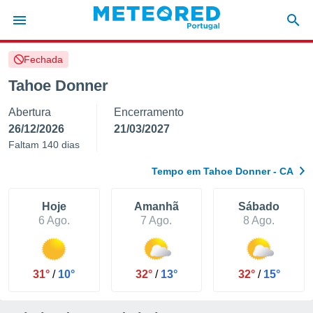
Fechada
de
Tahoe Donner
 da
Abertura
Encerramento
empo.pt) foi
or
26/12/2026
21/03/2027
is para
Faltam 140 dias
e as
 fornecidas
Tempo em Tahoe Donner - CA
 qualidade.
r a este
s das
Hoje
Amanhã
Sábado
opções:
6 Ago.
7 Ago.
8 Ago.
ookies e
 forma
31°
/
10°
32°
/
13°
32°
/
15°
e digital
da,