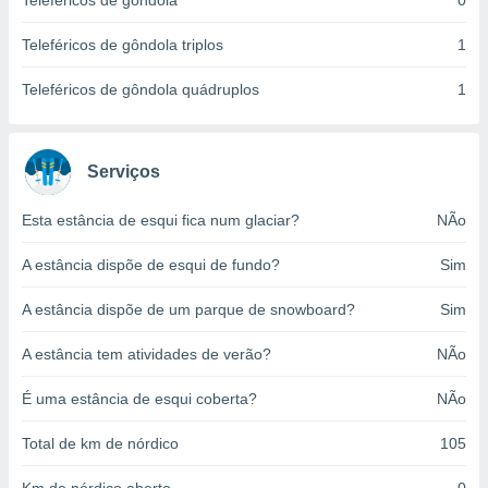
Teleféricos de gôndola
0
o qual se
ara tal,
Teleféricos de gôndola triplos
1
 o seu
to ou opor-
Teleféricos de gôndola quádruplos
1
essamento
m qualquer
ando em “
 ou na
Serviços
 Cookies
Esta estância de esqui fica num glaciar?
NÃo
te.
A estância dispõe de esqui de fundo?
Sim
 nossos
s o
A estância dispõe de um parque de snowboard?
Sim
o de
A estância tem atividades de verão?
NÃo
e/ou aceder
É uma estância de esqui coberta?
NÃo
ões num
utilizar
Total de km de nórdico
105
ados para
publicidade,