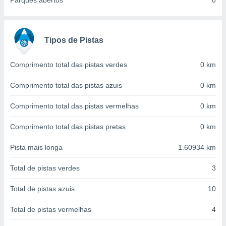
Parques abertos
0
conteúdos.
ção
Tipos de Pistas
ão através
de
,
Comprimento total das pistas verdes
0 km
 e
Comprimento total das pistas azuis
0 km
dos,
publicidade
Comprimento total das pistas vermelhas
0 km
s, estudos
a e
Comprimento total das pistas pretas
0 km
mento de
Pista mais longa
1.60934 km
ossos 1199
eiros
Total de pistas verdes
3
Total de pistas azuis
10
Total de pistas vermelhas
4