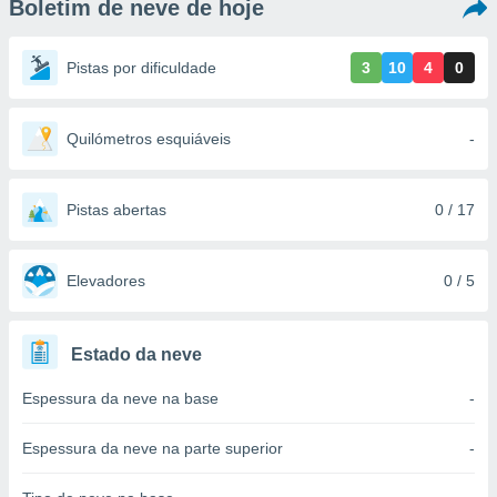
Boletim de neve de hoje
m
 recolhidas
cookies ou
Pistas por dificuldade
3
10
4
0
, permite-
ar a nossa
ara
Quilómetros esquiáveis
-
ACEITAR
 fornecer-
E
os de alta
CONTINUAR
sem
Pistas abertas
0 / 17
sto.
CONFIGURAÇÕES
o botão
ontinuar",
Elevadores
0 / 5
r ao
itando a
de todos os
Estado da neve
óprios ou
parceiros,
Espessura da neve na base
-
rmitem
lisar o
nto no
Espessura da neve na parte superior
-
em como
 um perfil