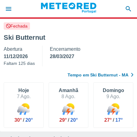
Fechada
de
Ski Butternut
 da
Abertura
Encerramento
empo.pt) foi
or
11/12/2026
28/03/2027
is para
Faltam 125 dias
e as
 fornecidas
Tempo em Ski Butternut - MA
 qualidade.
r a este
s das
Hoje
Amanhã
Domingo
opções:
7 Ago.
8 Ago.
9 Ago.
ookies e
 forma
30°
/
20°
29°
/
20°
27°
/
17°
e digital
da,