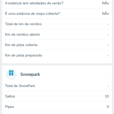
A estância tem atividades de verão?
NÃo
o qual se
ara tal,
 o seu
É uma estância de esqui coberta?
NÃo
to ou opor-
essamento
Total de km de nórdico
-
m qualquer
ando em “
Km de nórdico aberto
-
 ou na
Km de pista coberta
-
 Cookies
te.
Km de pista preparada
-
 nossos
s o
Snowpark
o de
Total de SnowPark
-
e/ou aceder
Saltos
10
ões num
utilizar
Pipes
0
ados para
publicidade,