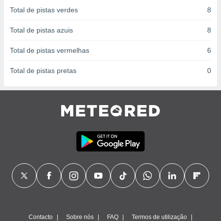
conteúdos.
Total de pistas verdes
8
ção
Total de pistas azuis
8
ão através
Total de pistas vermelhas
6
de
,
Total de pistas pretas
0
 e
dos,
publicidade
s, estudos
a e
mento de
ossos 1199
eiros
Contacto
Sobre nós
FAQ
Termos de utilização