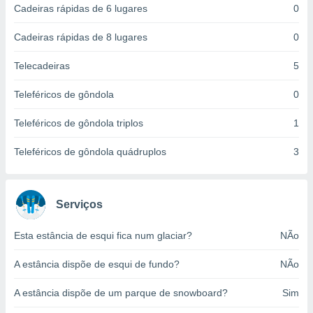
Cadeiras rápidas de 6 lugares
0
ite através
atura,
 botão
Cadeiras rápidas de 8 lugares
0
Telecadeiras
5
nto, nós e
Teleféricos de gôndola
0
arceiros
cookies,
Teleféricos de gôndola triplos
1
ores únicos
ias
s para
Teleféricos de gôndola quádruplos
3
 aceder e
dados
ais como a
 este sitio
Serviços
eços IP e
ores de
Esta estância de esqui fica num glaciar?
NÃo
possível
A estância dispõe de esqui de fundo?
NÃo
es possam
os seus
A estância dispõe de um parque de snowboard?
Sim
oais com
nteresse