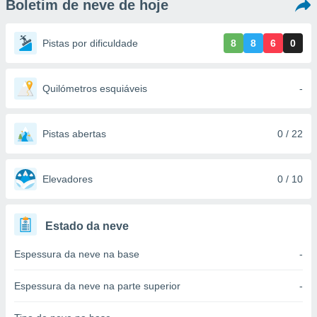
Boletim de neve de hoje
m
 recolhidas
cookies ou
Pistas por dificuldade
8
8
6
0
, permite-
ar a nossa
ara
Quilómetros esquiáveis
-
ACEITAR
 fornecer-
E
os de alta
CONTINUAR
sem
Pistas abertas
0 / 22
sto.
CONFIGURAÇÕES
o botão
ontinuar",
Elevadores
0 / 10
r ao
itando a
de todos os
Estado da neve
óprios ou
parceiros,
Espessura da neve na base
-
rmitem
lisar o
nto no
Espessura da neve na parte superior
-
em como
 um perfil