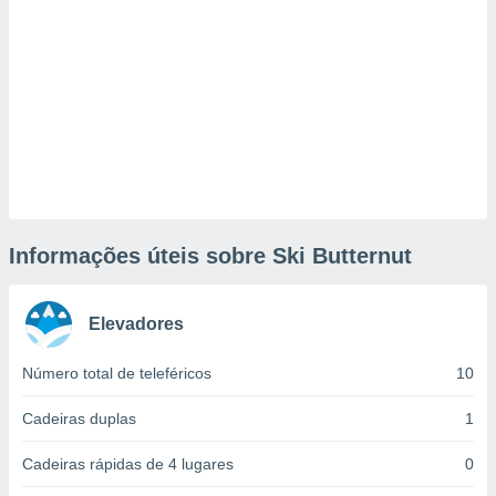
tar a
de cookies,
uar a
osso site
este caso,
lo de que
talaremos
s para
a navegação
, mas não
s cookies
Informações úteis sobre Ski Butternut
ar o
nto ou
ntar
 ou
Elevadores
dos,
Número total de teleféricos
10
ssa
ublicidade
Cadeiras duplas
1
ada. Pode
Cadeiras rápidas de 4 lugares
0
nstalação de
ceder ao