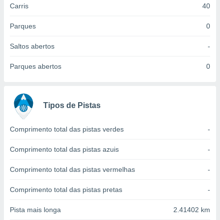
Carris
40
 para
a, utilizar
Parques
0
selecionar
Saltos abertos
-
a, criar
personalizar
Parques abertos
0
tilizar
selecionar
dos, medir
Tipos de Pistas
nho da
, medir o
o dos
Comprimento total das pistas verdes
-
r os
Comprimento total das pistas azuis
-
ravés de
s ou
Comprimento total das pistas vermelhas
-
s de dados
es fontes,
Comprimento total das pistas pretas
-
 e melhorar
ilizar dados
Pista mais longa
2.41402 km
ara