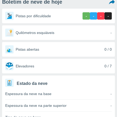
Boletim de neve de hoje
m
 recolhidas
cookies ou
Pistas por dificuldade
-
-
-
-
, permite-
ar a nossa
ara
Quilómetros esquiáveis
-
ACEITAR
 fornecer-
E
os de alta
CONTINUAR
sem
Pistas abertas
0 / 0
sto.
CONFIGURAÇÕES
o botão
ontinuar",
Elevadores
0 / 7
r ao
itando a
de todos os
Estado da neve
óprios ou
parceiros,
Espessura da neve na base
-
rmitem
lisar o
nto no
Espessura da neve na parte superior
-
em como
 um perfil