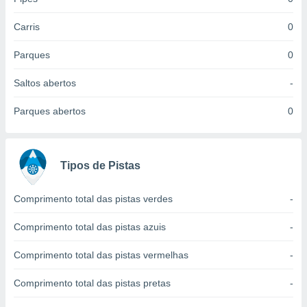
 para
Carris
0
a, utilizar
selecionar
Parques
0
a, criar
Saltos abertos
-
personalizar
tilizar
Parques abertos
0
selecionar
dos, medir
nho da
, medir o
Tipos de Pistas
o dos
Comprimento total das pistas verdes
-
r os
ravés de
Comprimento total das pistas azuis
-
s ou
s de dados
Comprimento total das pistas vermelhas
-
es fontes,
 e melhorar
ilizar dados
Comprimento total das pistas pretas
-
ara