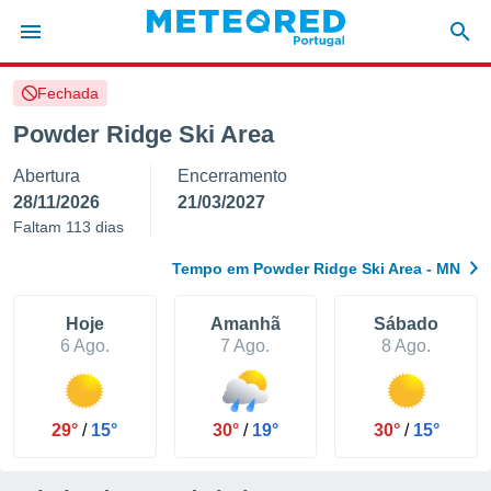
Fechada
de
Powder Ridge Ski Area
 da
Abertura
Encerramento
empo.pt) foi
or
28/11/2026
21/03/2027
is para
Faltam 113 dias
e as
 fornecidas
Tempo em Powder Ridge Ski Area - MN
 qualidade.
r a este
s das
Hoje
Amanhã
Sábado
opções:
6 Ago.
7 Ago.
8 Ago.
ookies e
 forma
29°
/
15°
30°
/
19°
30°
/
15°
e digital
da,