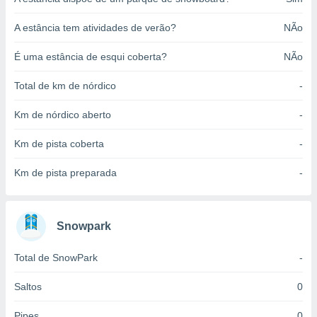
o qual se
ara tal,
A estância tem atividades de verão?
NÃo
 o seu
to ou opor-
É uma estância de esqui coberta?
NÃo
essamento
m qualquer
Total de km de nórdico
-
ando em “
 ou na
Km de nórdico aberto
-
 Cookies
Km de pista coberta
-
te.
 nossos
Km de pista preparada
-
s o
Snowpark
o de
Total de SnowPark
-
e/ou aceder
ões num
utilizar
Saltos
0
ados para
publicidade,
Pipes
0