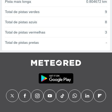
conteúdos.
Pista mais longa
0.804672 km
Total de pistas verdes
9
ção
Total de pistas azuis
8
ão através
de
,
Total de pistas vermelhas
3
 e
Total de pistas pretas
-
dos,
publicidade
s, estudos
a e
mento de
ossos 1199
eiros