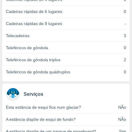
ite através
atura,
Cadeiras rápidas de 6 lugares
0
 botão
Cadeiras rápidas de 8 lugares
-
nto, nós e
Telecadeiras
3
arceiros
cookies,
Teleféricos de gôndola
0
ores únicos
ias
Teleféricos de gôndola triplos
2
s para
 aceder e
Teleféricos de gôndola quádruplos
0
dados
ais como a
 este sitio
eços IP e
Serviços
ores de
possível
Esta estância de esqui fica num glaciar?
NÃo
es possam
A estância dispõe de esqui de fundo?
NÃo
os seus
oais com
nteresse
A estância dispõe de um parque de snowboard?
Sim