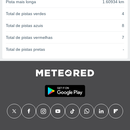
conteúdos.
Pista mais longa
1.60934 km
Total de pistas verdes
4
ção
Total de pistas azuis
8
ão através
de
,
Total de pistas vermelhas
7
 e
Total de pistas pretas
-
dos,
publicidade
s, estudos
a e
mento de
ossos 1199
eiros