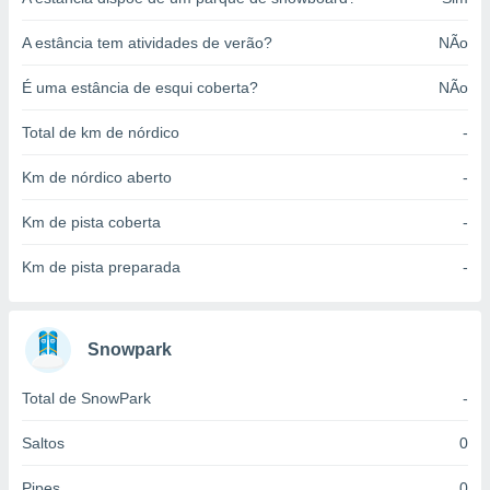
o qual se
ara tal,
A estância tem atividades de verão?
NÃo
 o seu
to ou opor-
É uma estância de esqui coberta?
NÃo
essamento
m qualquer
Total de km de nórdico
-
ando em “
 ou na
Km de nórdico aberto
-
 Cookies
Km de pista coberta
-
te.
 nossos
Km de pista preparada
-
s o
Snowpark
o de
Total de SnowPark
-
e/ou aceder
ões num
utilizar
Saltos
0
ados para
publicidade,
Pipes
0