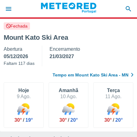
Fechada
de
Mount Kato Ski Area
 da
Abertura
Encerramento
empo.pt) foi
or
05/12/2026
21/03/2027
is para
Faltam 117 dias
e as
 fornecidas
Tempo em Mount Kato Ski Area - MN
 qualidade.
r a este
s das
Hoje
Amanhã
Terça
opções:
9 Ago.
10 Ago.
11 Ago.
ookies e
 forma
30°
/
19°
30°
/
20°
30°
/
20°
e digital
da,