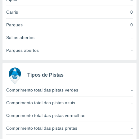
 para
Carris
0
a, utilizar
selecionar
Parques
0
a, criar
Saltos abertos
-
personalizar
tilizar
Parques abertos
-
selecionar
dos, medir
nho da
, medir o
Tipos de Pistas
o dos
Comprimento total das pistas verdes
-
r os
ravés de
Comprimento total das pistas azuis
-
s ou
s de dados
Comprimento total das pistas vermelhas
-
es fontes,
 e melhorar
ilizar dados
Comprimento total das pistas pretas
-
ara