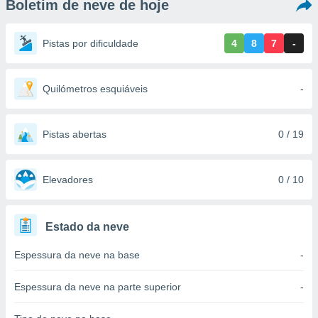
Boletim de neve de hoje
m
 recolhidas
cookies ou
Pistas por dificuldade
4
8
7
-
, permite-
ar a nossa
ara
Quilómetros esquiáveis
-
ACEITAR
 fornecer-
E
os de alta
CONTINUAR
sem
Pistas abertas
0 / 19
sto.
CONFIGURAÇÕES
o botão
ontinuar",
Elevadores
0 / 10
r ao
itando a
de todos os
Estado da neve
óprios ou
parceiros,
Espessura da neve na base
-
rmitem
lisar o
nto no
Espessura da neve na parte superior
-
em como
 um perfil