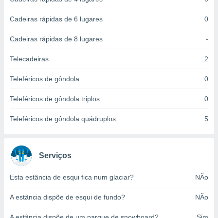
ite através
atura,
Cadeiras rápidas de 6 lugares
0
 botão
Cadeiras rápidas de 8 lugares
-
nto, nós e
Telecadeiras
2
arceiros
cookies,
Teleféricos de gôndola
0
ores únicos
ias
Teleféricos de gôndola triplos
0
s para
 aceder e
Teleféricos de gôndola quádruplos
5
dados
ais como a
 este sitio
eços IP e
Serviços
ores de
possível
Esta estância de esqui fica num glaciar?
NÃo
es possam
A estância dispõe de esqui de fundo?
NÃo
os seus
oais com
nteresse
A estância dispõe de um parque de snowboard?
Sim