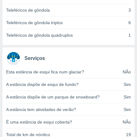
o qual se
Teleféricos de gôndola
3
ara tal,
 o seu
to ou opor-
Teleféricos de gôndola triplos
6
essamento
m qualquer
Teleféricos de gôndola quádruplos
1
ando em “
 ou na
 Cookies
Serviços
te.
Esta estância de esqui fica num glaciar?
NÃo
 nossos
A estância dispõe de esqui de fundo?
Sim
s o
A estância dispõe de um parque de snowboard?
Sim
o de
A estância tem atividades de verão?
Sim
e/ou aceder
ões num
É uma estância de esqui coberta?
NÃo
utilizar
ados para
Total de km de nórdico
19
publicidade,