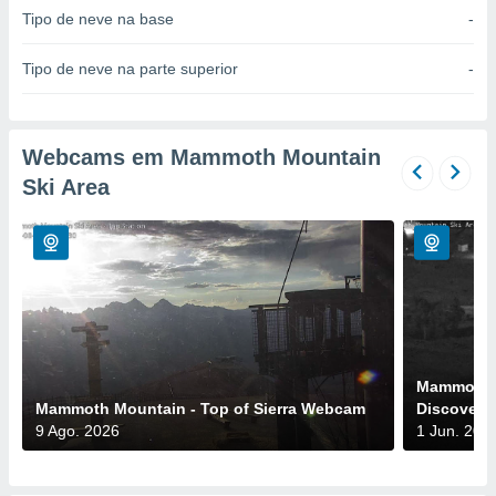
para lhe
Tipo de neve na base
-
licidade e
Tipo de neve na parte superior
-
ados com
esmo. Pode
ais
s na nossa
Webcams em Mammoth Mountain
 Cookies
e
u
Ski Area
nto a
omento,
 botão
de cookies
na parte
nossa
.
IVAMENTE,
Mammoth 
Mammoth Mountain - Top of Sierra Webcam
Discover
as
9 Ago. 2026
1 Jun. 202
tes a