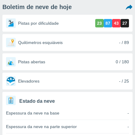
m
Boletim de neve de hoje
 recolhidas
cookies ou
Pistas por dificuldade
23
87
43
27
, permite-
ar a nossa
ara
ACEITAR
 fornecer-
Quilómetros esquiáveis
- / 89
E
os de alta
CONTINUAR
sem
sto.
Pistas abertas
0 / 180
CONFIGURAÇÕES
o botão
ontinuar",
r ao
Elevadores
- / 25
itando a
de todos os
óprios ou
Estado da neve
parceiros,
rmitem
Espessura da neve na base
-
lisar o
nto no
em como
Espessura da neve na parte superior
-
 um perfil