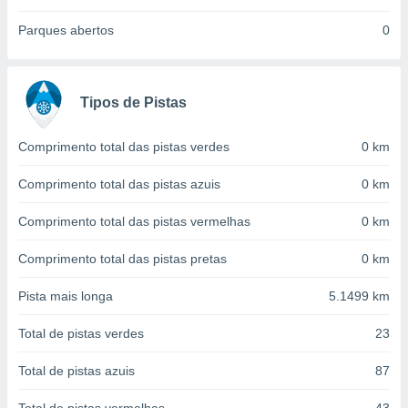
conteúdos.
Parques abertos
0
ção
ão através
de
Tipos de Pistas
,
 e
Comprimento total das pistas verdes
0 km
dos,
Comprimento total das pistas azuis
0 km
publicidade
s, estudos
a e
Comprimento total das pistas vermelhas
0 km
mento de
Comprimento total das pistas pretas
0 km
ossos 1199
Pista mais longa
5.1499 km
eiros
Total de pistas verdes
23
Total de pistas azuis
87