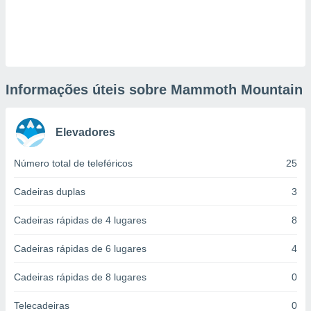
ite através
atura,
 botão
nto, nós e
Informações úteis sobre Mammoth Mountain
arceiros
cookies,
ores únicos
Elevadores
ias
s para
 aceder e
Número total de teleféricos
25
dados
ais como a
Cadeiras duplas
3
 este sitio
eços IP e
Cadeiras rápidas de 4 lugares
8
ores de
possível
Cadeiras rápidas de 6 lugares
4
es possam
Cadeiras rápidas de 8 lugares
0
os seus
oais com
Telecadeiras
0
nteresse