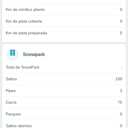
 para
Km de nórdico aberto
0
a, utilizar
selecionar
Km de pista coberta
0
a, criar
Km de pista preparada
0
personalizar
tilizar
selecionar
Snowpark
dos, medir
nho da
Total de SnowPark
-
, medir o
o dos
Saltos
100
r os
ravés de
Pipes
2
s ou
s de dados
Carris
75
es fontes,
 e melhorar
Parques
0
ilizar dados
ara
Saltos abertos
0