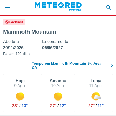
Fechada
de
Mammoth Mountain
 da
Abertura
Encerramento
empo.pt) foi
or
20/11/2026
06/06/2027
is para
Faltam 102 dias
e as
 fornecidas
Tempo em Mammoth Mountain Ski Area -
 qualidade.
CA
r a este
s das
Hoje
Amanhã
Terça
opções:
9 Ago.
10 Ago.
11 Ago.
ookies e
 forma
28°
/
13°
27°
/
12°
27°
/
11°
e digital
da,