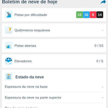
Boletim de neve de hoje
m
 recolhidas
cookies ou
Pistas por dificuldade
15
16
8
14
, permite-
ar a nossa
ara
Quilómetros esquiáveis
-
ACEITAR
 fornecer-
E
os de alta
CONTINUAR
sem
Pistas abertas
0 / 53
sto.
CONFIGURAÇÕES
o botão
ontinuar",
Elevadores
0 / 5
r ao
itando a
de todos os
Estado da neve
óprios ou
parceiros,
Espessura da neve na base
-
rmitem
lisar o
nto no
Espessura da neve na parte superior
-
em como
 um perfil