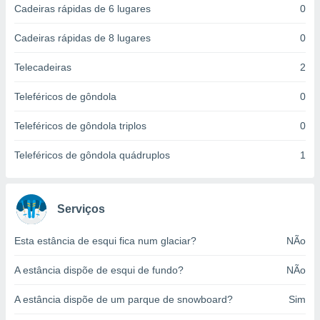
Cadeiras rápidas de 6 lugares
0
ite através
atura,
 botão
Cadeiras rápidas de 8 lugares
0
Telecadeiras
2
nto, nós e
Teleféricos de gôndola
0
arceiros
cookies,
Teleféricos de gôndola triplos
0
ores únicos
ias
s para
Teleféricos de gôndola quádruplos
1
 aceder e
dados
ais como a
 este sitio
Serviços
eços IP e
ores de
Esta estância de esqui fica num glaciar?
NÃo
possível
A estância dispõe de esqui de fundo?
NÃo
es possam
os seus
A estância dispõe de um parque de snowboard?
Sim
oais com
nteresse