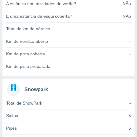
A estância tem atividades de verão?
NÃo
o qual se
ara tal,
 o seu
É uma estância de esqui coberta?
NÃo
to ou opor-
essamento
Total de km de nórdico
-
m qualquer
ando em “
Km de nórdico aberto
-
 ou na
Km de pista coberta
-
 Cookies
te.
Km de pista preparada
-
 nossos
s o
Snowpark
o de
Total de SnowPark
-
e/ou aceder
Saltos
5
ões num
utilizar
Pipes
5
ados para
publicidade,