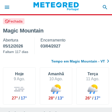
Fechada
de
Magic Mountain
 da
Abertura
Encerramento
empo.pt) foi
or
05/12/2026
03/04/2027
is para
Faltam 117 dias
e as
 fornecidas
Tempo em Magic Mountain - VT
 qualidade.
r a este
s das
Hoje
Amanhã
Terça
opções:
9 Ago.
10 Ago.
11 Ago.
ookies e
 forma
27°
/
17°
28°
/
13°
26°
/
17°
e digital
da,