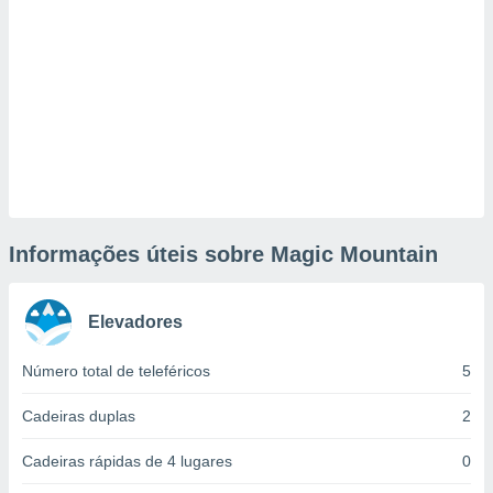
tar a
de cookies,
uar a
osso site
este caso,
lo de que
talaremos
s para
a navegação
, mas não
s cookies
Informações úteis sobre Magic Mountain
ar o
nto ou
ntar
 ou
Elevadores
dos,
Número total de teleféricos
5
ssa
ublicidade
Cadeiras duplas
2
ada. Pode
Cadeiras rápidas de 4 lugares
0
nstalação de
ceder ao