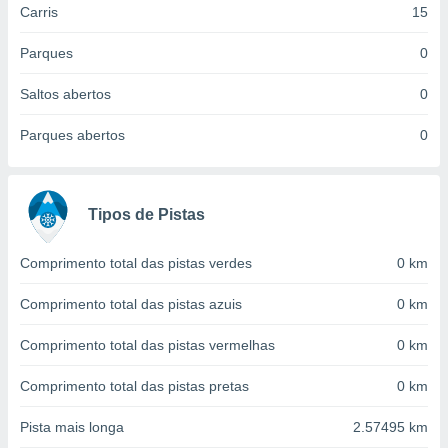
Carris
15
 para
a, utilizar
Parques
0
selecionar
Saltos abertos
0
a, criar
personalizar
Parques abertos
0
tilizar
selecionar
dos, medir
Tipos de Pistas
nho da
, medir o
o dos
Comprimento total das pistas verdes
0 km
r os
Comprimento total das pistas azuis
0 km
ravés de
s ou
Comprimento total das pistas vermelhas
0 km
s de dados
es fontes,
Comprimento total das pistas pretas
0 km
 e melhorar
ilizar dados
Pista mais longa
2.57495 km
ara