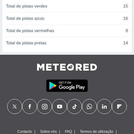
conteúdos.
Total de pistas verdes
15
ção
Total de pistas azuis
16
ão através
Total de pistas vermelhas
8
de
,
Total de pistas pretas
14
 e
dos,
publicidade
s, estudos
a e
mento de
ossos 1199
eiros
Contacto
Sobre nós
FAQ
Termos de utilização