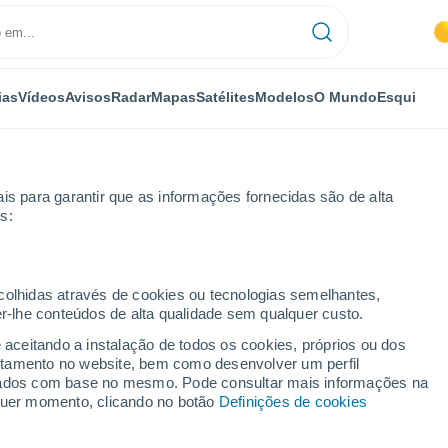
ias
Vídeos
Avisos
Radar
Mapas
Satélites
Modelos
O Mundo
Esqui
is para garantir que as informações fornecidas são de alta
s:
issing Bridge
Esqui
ecolhidas através de cookies ou tecnologias semelhantes,
er-lhe conteúdos de alta qualidade sem qualquer custo.
Tempo em Kissing Bridge - NY
e aceitando a instalação de todos os cookies, próprios ou dos
rtamento no website, bem como desenvolver um perfil
lizados com base no mesmo. Pode consultar mais informações na
Hoje
Amanhã
Terça
lquer momento, clicando no botão
Definições de cookies
9 Ago.
10 Ago.
11 Ago.