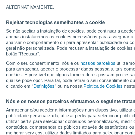
26/12/2026
21/03/2027
ALTERNATIVAMENTE,
Faltam 138 dias
Rejeitar tecnologias semelhantes a cookie
Se não aceitar a instalação de cookies, pode continuar a acede
Boletim de neve de hoje
apenas instalaremos os cookies necessários para assegurar a 
analisar o comportamento ou para apresentar publicidade ou co
geral não personalizada. Pode recusar a instalação de cookies 
Pistas por dificuldade
-
-
-
-
botão "Recusar".
Com o seu consentimento, nós e os
nossos parceiros
utilizamo
para armazenar, aceder e processar dados pessoais, tais como a
Quilómetros esquiáveis
-
cookies. É possível que alguns fornecedores possam processa
qual se pode opor. Para tal, pode retirar o seu consentimento 
clicando em “
Definições
” ou na nossa
Política de Cookies
neste
Pistas abertas
0 / 0
Nós e os nossos parceiros efetuamos o seguinte trata
Elevadores
0 / 9
Armazenar e/ou aceder a informações num dispositivo, utilizar da
publicidade personalizada, utilizar perfis para selecionar public
utilizar perfis para selecionar conteúdos personalizados, med
conteúdos, compreender os públicos através de estatísticas ou
melhorar serviços, utilizar dados limitados para selecionar cont