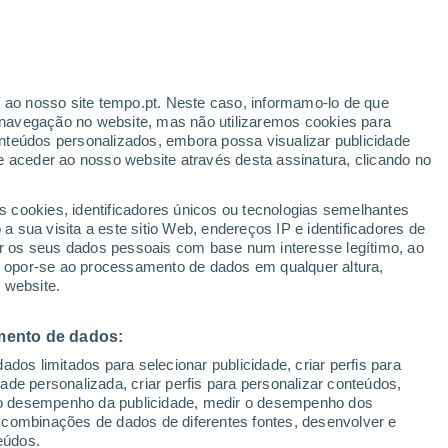
26°
/
17°
24°
/
17°
24°
/
17°
r ao nosso site tempo.pt. Neste caso, informamo-lo de que
navegação no website, mas não utilizaremos cookies para
nteúdos personalizados, embora possa visualizar publicidade
e aceder ao nosso website através desta assinatura, clicando no
Estado da neve
s cookies, identificadores únicos ou tecnologias semelhantes
Espessura da neve na base
-
 sua visita a este sitio Web, endereços IP e identificadores de
r os seus dados pessoais com base num interesse legítimo, ao
Espessura da neve na parte superior
-
ou opor-se ao processamento de dados em qualquer altura,
 website.
Tipo de neve na base
-
mento de dados:
Tipo de neve na parte superior
-
dos limitados para selecionar publicidade, criar perfis para
idade personalizada, criar perfis para personalizar conteúdos,
ir o desempenho da publicidade, medir o desempenho dos
 combinações de dados de diferentes fontes, desenvolver e
eúdos.