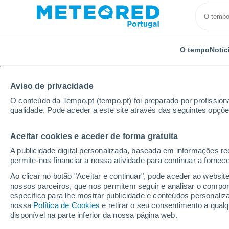
O tempo
Notíc
Aviso de privacidade
O conteúdo da Tempo.pt (tempo.pt) foi preparado por profissiona
qualidade. Pode aceder a este site através das seguintes opçõe
Aceitar cookies e aceder de forma gratuita
Início
Estados Unidos
Estado de Nova Iorque
K
A publicidade digital personalizada, baseada em informações r
permite-nos financiar a nossa atividade para continuar a fornec
Fechada
Ao clicar no botão "Aceitar e continuar", pode aceder ao websit
nossos parceiros, que nos permitem seguir e analisar o compo
Kissing Bridge
específico para lhe mostrar publicidade e conteúdos persona
nossa
Política de Cookies
e retirar o seu consentimento a qua
disponível na parte inferior da nossa página web.
Abertura
Encerramento