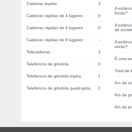
Cadeiras duplas
3
A estânci
fundo?
Cadeiras rápidas de 4 lugares
0
A estânc
Cadeiras rápidas de 6 lugares
0
de snow
Cadeiras rápidas de 8 lugares
-
A estânci
verão?
Telecadeiras
3
É uma es
Teleféricos de gôndola
0
Total de 
Teleféricos de gôndola triplos
1
Km de nó
Teleféricos de gôndola quádruplos
2
Km de pi
Km de pi