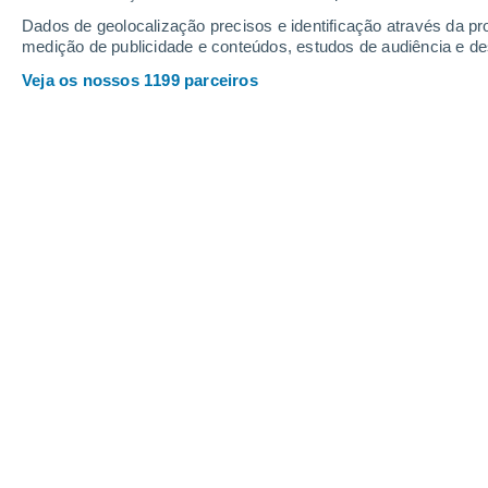
Webcams em Kissing Bridge
Dados de geolocalização precisos e identificação através da pr
medição de publicidade e conteúdos, estudos de audiência e d
Veja os nossos 1199 parceiros
Holly Webcam
25 Jan. 2026
Profundidade da neve