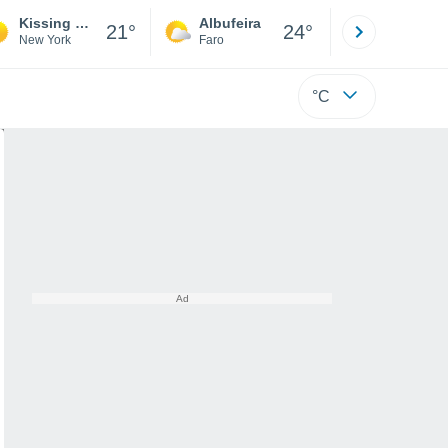
Kissing Bridge
Albufeira
Lisboa
21°
24°
New York
Faro
Lisboa
°C