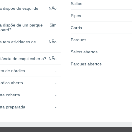
Saltos
a dispõe de esqui de
NÃo
Pipes
ia dispõe de um parque
Sim
Carris
board?
Parques
a tem atividades de
NÃo
Saltos abertos
tância de esqui coberta?
NÃo
Parques abertos
km de nórdico
-
rdico aberto
-
sta coberta
-
sta preparada
-