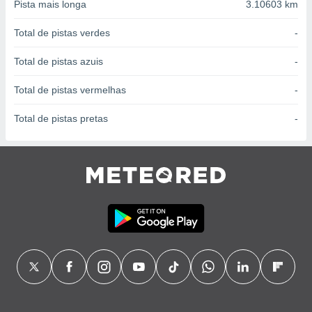
conteúdos.
Pista mais longa
3.10603 km
Total de pistas verdes
-
ção
Total de pistas azuis
-
ão através
de
,
Total de pistas vermelhas
-
 e
Total de pistas pretas
-
dos,
publicidade
s, estudos
a e
mento de
ossos 1199
eiros