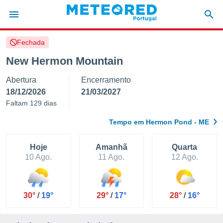
Fechada
de
New Hermon Mountain
 da
Abertura
Encerramento
empo.pt) foi
or
18/12/2026
21/03/2027
is para
Faltam 129 dias
e as
 fornecidas
Tempo em Hermon Pond - ME
 qualidade.
r a este
s das
Hoje
Amanhã
Quarta
opções:
10 Ago.
11 Ago.
12 Ago.
ookies e
 forma
30°
/
19°
29°
/
17°
28°
/
16°
e digital
da,