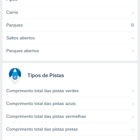
 para
Carris
-
a, utilizar
selecionar
Parques
0
a, criar
Saltos abertos
-
personalizar
tilizar
Parques abertos
-
selecionar
dos, medir
nho da
, medir o
Tipos de Pistas
o dos
Comprimento total das pistas verdes
-
r os
ravés de
Comprimento total das pistas azuis
-
s ou
s de dados
Comprimento total das pistas vermelhas
-
es fontes,
 e melhorar
ilizar dados
Comprimento total das pistas pretas
-
ara