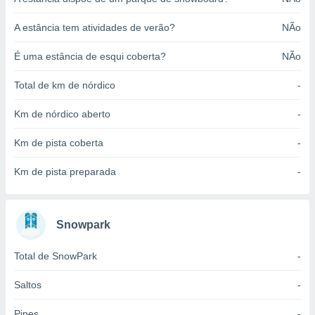
o qual se
ara tal,
A estância tem atividades de verão?
NÃo
 o seu
to ou opor-
É uma estância de esqui coberta?
NÃo
essamento
m qualquer
Total de km de nórdico
-
ando em “
 ou na
Km de nórdico aberto
-
 Cookies
Km de pista coberta
-
te.
 nossos
Km de pista preparada
-
s o
Snowpark
o de
Total de SnowPark
-
e/ou aceder
ões num
utilizar
Saltos
-
ados para
publicidade,
Pipes
-