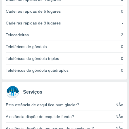
ite através
atura,
Cadeiras rápidas de 6 lugares
0
 botão
Cadeiras rápidas de 8 lugares
-
nto, nós e
Telecadeiras
2
arceiros
cookies,
Teleféricos de gôndola
0
ores únicos
ias
Teleféricos de gôndola triplos
0
s para
 aceder e
Teleféricos de gôndola quádruplos
0
dados
ais como a
 este sitio
eços IP e
Serviços
ores de
possível
Esta estância de esqui fica num glaciar?
NÃo
es possam
A estância dispõe de esqui de fundo?
NÃo
os seus
oais com
nteresse
A estância dispõe de um parque de snowboard?
NÃo