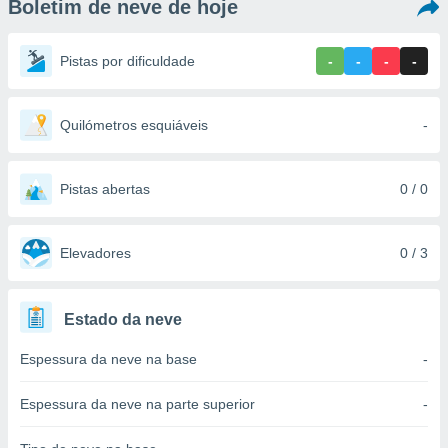
Boletim de neve de hoje
m
 recolhidas
cookies ou
Pistas por dificuldade
-
-
-
-
, permite-
ar a nossa
ara
Quilómetros esquiáveis
-
ACEITAR
 fornecer-
E
os de alta
CONTINUAR
sem
Pistas abertas
0 / 0
sto.
CONFIGURAÇÕES
o botão
ontinuar",
Elevadores
0 / 3
r ao
itando a
de todos os
Estado da neve
óprios ou
parceiros,
Espessura da neve na base
-
rmitem
lisar o
nto no
Espessura da neve na parte superior
-
em como
 um perfil