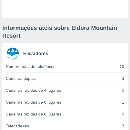
ite através
atura,
 botão
Informações úteis sobre Eldora Mountain
Resort
nto, nós e
arceiros
cookies,
ores únicos
Elevadores
ias
s para
Número total de teleféricos
10
 aceder e
dados
Cadeiras duplas
3
ais como a
 este sitio
eços IP e
Cadeiras rápidas de 4 lugares
0
ores de
possível
Cadeiras rápidas de 6 lugares
1
es possam
Cadeiras rápidas de 8 lugares
0
os seus
oais com
Telecadeiras
3
nteresse