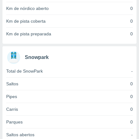
 para
Km de nórdico aberto
0
a, utilizar
Km de pista coberta
0
selecionar
a, criar
Km de pista preparada
0
personalizar
tilizar
selecionar
Snowpark
dos, medir
nho da
Total de SnowPark
-
, medir o
o dos
Saltos
0
r os
Pipes
0
ravés de
s ou
Carris
0
s de dados
es fontes,
 e melhorar
Parques
0
ilizar dados
ara
Saltos abertos
-