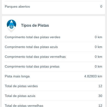
conteúdos.
Parques abertos
0
ção
ão através
Tipos de Pistas
de
,
 e
Comprimento total das pistas verdes
0 km
dos,
Comprimento total das pistas azuis
0 km
publicidade
s, estudos
Comprimento total das pistas vermelhas
0 km
a e
mento de
Comprimento total das pistas pretas
0 km
ossos 1199
Pista mais longa
4.82803 km
eiros
Total de pistas verdes
12
Total de pistas azuis
30
Total de pistas vermelhas
12