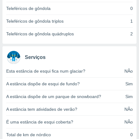
o qual se
Teleféricos de gôndola
0
ara tal,
 o seu
Teleféricos de gôndola triplos
1
to ou opor-
essamento
Teleféricos de gôndola quádruplos
2
m qualquer
ando em “
 ou na
Serviços
 Cookies
te.
Esta estância de esqui fica num glaciar?
NÃo
 nossos
A estância dispõe de esqui de fundo?
Sim
s o
A estância dispõe de um parque de snowboard?
Sim
o de
A estância tem atividades de verão?
NÃo
e/ou aceder
ões num
É uma estância de esqui coberta?
NÃo
utilizar
ados para
Total de km de nórdico
0
publicidade,