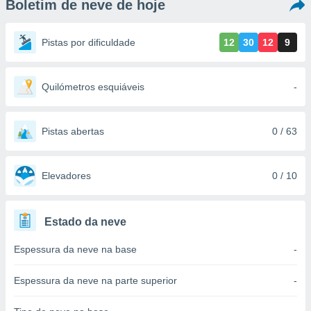
Boletim de neve de hoje
m
 recolhidas
cookies ou
Pistas por dificuldade
12
30
12
9
, permite-
ar a nossa
ara
Quilómetros esquiáveis
-
ACEITAR
 fornecer-
E
os de alta
CONTINUAR
sem
Pistas abertas
0 / 63
sto.
CONFIGURAÇÕES
o botão
ontinuar",
Elevadores
0 / 10
r ao
itando a
de todos os
Estado da neve
óprios ou
parceiros,
Espessura da neve na base
-
rmitem
lisar o
nto no
Espessura da neve na parte superior
-
em como
 um perfil