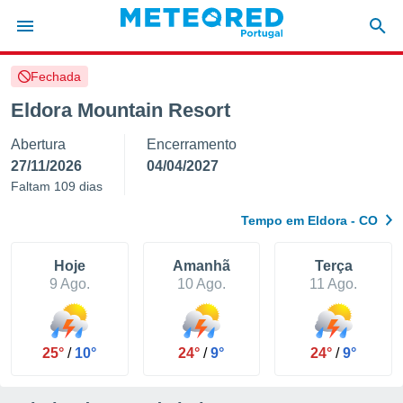
Fechada
de
Eldora Mountain Resort
 da
Abertura
Encerramento
empo.pt) foi
or
27/11/2026
04/04/2027
is para
Faltam 109 dias
e as
 fornecidas
Tempo em Eldora - CO
 qualidade.
r a este
s das
Hoje
Amanhã
Terça
opções:
9 Ago.
10 Ago.
11 Ago.
ookies e
 forma
25°
/
10°
24°
/
9°
24°
/
9°
e digital
da,