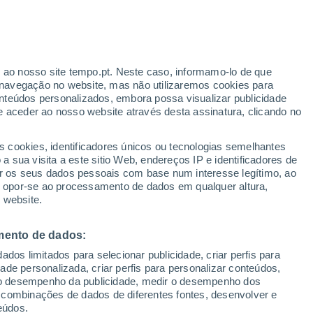
23°
/
8°
22°
/
9°
22°
/
8°
r ao nosso site tempo.pt. Neste caso, informamo-lo de que
navegação no website, mas não utilizaremos cookies para
nteúdos personalizados, embora possa visualizar publicidade
e aceder ao nosso website através desta assinatura, clicando no
Estado da neve
s cookies, identificadores únicos ou tecnologias semelhantes
Espessura da neve na base
-
 sua visita a este sitio Web, endereços IP e identificadores de
r os seus dados pessoais com base num interesse legítimo, ao
Espessura da neve na parte superior
-
ou opor-se ao processamento de dados em qualquer altura,
 website.
Tipo de neve na base
-
mento de dados:
Tipo de neve na parte superior
-
dos limitados para selecionar publicidade, criar perfis para
idade personalizada, criar perfis para personalizar conteúdos,
ir o desempenho da publicidade, medir o desempenho dos
 combinações de dados de diferentes fontes, desenvolver e
eúdos.