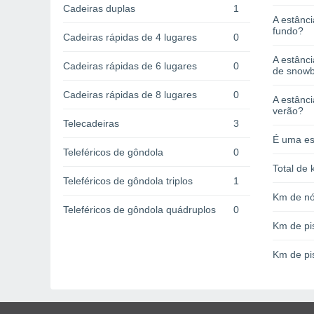
Cadeiras duplas
1
A estânci
fundo?
Cadeiras rápidas de 4 lugares
0
A estânc
Cadeiras rápidas de 6 lugares
0
de snow
Cadeiras rápidas de 8 lugares
0
A estânci
verão?
Telecadeiras
3
É uma es
Teleféricos de gôndola
0
Total de 
Teleféricos de gôndola triplos
1
Km de nó
Teleféricos de gôndola quádruplos
0
Km de pi
Km de pi