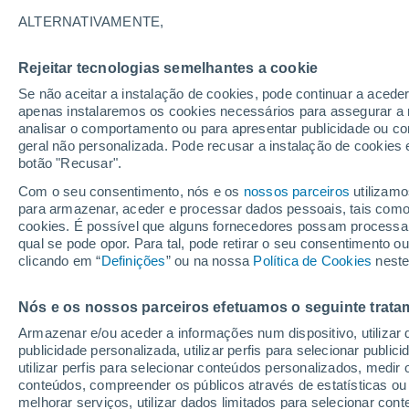
09/12/2026
21/03/2027
ALTERNATIVAMENTE,
Faltam 122 dias
Rejeitar tecnologias semelhantes a cookie
Se não aceitar a instalação de cookies, pode continuar a acede
Boletim de neve de hoje
apenas instalaremos os cookies necessários para assegurar a 
analisar o comportamento ou para apresentar publicidade ou co
geral não personalizada. Pode recusar a instalação de cookies 
Pistas por dificuldade
12
17
18
17
botão "Recusar".
Com o seu consentimento, nós e os
nossos parceiros
utilizamo
para armazenar, aceder e processar dados pessoais, tais como a
Quilómetros esquiáveis
-
cookies. É possível que alguns fornecedores possam processa
qual se pode opor. Para tal, pode retirar o seu consentimento 
clicando em “
Definições
” ou na nossa
Política de Cookies
neste
Pistas abertas
0 / 64
Nós e os nossos parceiros efetuamos o seguinte trata
Elevadores
0 / 5
Armazenar e/ou aceder a informações num dispositivo, utilizar da
publicidade personalizada, utilizar perfis para selecionar public
utilizar perfis para selecionar conteúdos personalizados, med
conteúdos, compreender os públicos através de estatísticas ou
melhorar serviços, utilizar dados limitados para selecionar cont