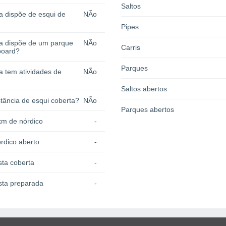
Saltos
a dispõe de esqui de
NÃo
Pipes
ia dispõe de um parque
NÃo
Carris
board?
Parques
a tem atividades de
NÃo
Saltos abertos
tância de esqui coberta?
NÃo
Parques abertos
km de nórdico
-
rdico aberto
-
sta coberta
-
sta preparada
-