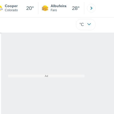
Cooper
Albufeira
Lisboa
20°
28°
Colorado
Faro
Lisboa
°C