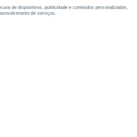
ocura de dispositivos, publicidade e conteúdos personalizados,
esenvolvimento de serviços.
Ridgeview Cam
Snow Stake
8 Dez. 2025
30 Nov. 2025