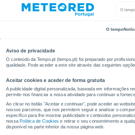
O tempo
Notíc
Aviso de privacidade
O conteúdo da Tempo.pt (tempo.pt) foi preparado por profissiona
qualidade. Pode aceder a este site através das seguintes opçõe
Aceitar cookies e aceder de forma gratuita
Início
Estados Unidos
Estado do Colorado
Coo
A publicidade digital personalizada, baseada em informações r
permite-nos financiar a nossa atividade para continuar a fornec
Fechada
Ao clicar no botão "Aceitar e continuar", pode aceder ao websit
nossos parceiros, que nos permitem seguir e analisar o compo
Cooper
específico para lhe mostrar publicidade e conteúdos persona
nossa
Política de Cookies
e retirar o seu consentimento a qua
disponível na parte inferior da nossa página web.
Abertura
Encerramento