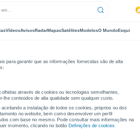
ias
Vídeos
Avisos
Radar
Mapas
Satélites
Modelos
O Mundo
Esqui
is para garantir que as informações fornecidas são de alta
s:
per
Esqui
ecolhidas através de cookies ou tecnologias semelhantes,
er-lhe conteúdos de alta qualidade sem qualquer custo.
Tempo em Cooper - CO
e aceitando a instalação de todos os cookies, próprios ou dos
rtamento no website, bem como desenvolver um perfil
lizados com base no mesmo. Pode consultar mais informações na
Hoje
Amanhã
Segunda
lquer momento, clicando no botão
Definições de cookies
8 Ago.
9 Ago.
10 Ago.