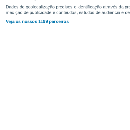
Webcams em Cooper
Dados de geolocalização precisos e identificação através da pr
medição de publicidade e conteúdos, estudos de audiência e d
Veja os nossos 1199 parceiros
Top o' the Mountain Cam
30 Nov. 2025
Profundidade da neve