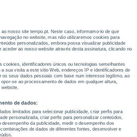
30°
/
17°
28°
/
14°
26°
/
12°
r ao nosso site tempo.pt. Neste caso, informamo-lo de que
navegação no website, mas não utilizaremos cookies para
nteúdos personalizados, embora possa visualizar publicidade
e aceder ao nosso website através desta assinatura, clicando no
Estado da neve
s cookies, identificadores únicos ou tecnologias semelhantes
Espessura da neve na base
-
 sua visita a este sitio Web, endereços IP e identificadores de
r os seus dados pessoais com base num interesse legítimo, ao
Espessura da neve na parte superior
-
ou opor-se ao processamento de dados em qualquer altura,
 website.
Tipo de neve na base
-
mento de dados:
Tipo de neve na parte superior
-
dos limitados para selecionar publicidade, criar perfis para
idade personalizada, criar perfis para personalizar conteúdos,
ir o desempenho da publicidade, medir o desempenho dos
 combinações de dados de diferentes fontes, desenvolver e
eúdos.