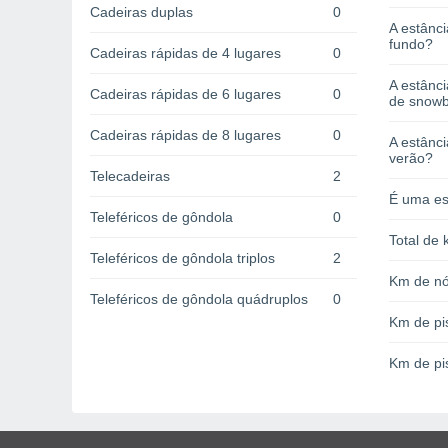
Cadeiras duplas
0
A estânci
fundo?
Cadeiras rápidas de 4 lugares
0
A estânc
Cadeiras rápidas de 6 lugares
0
de snow
Cadeiras rápidas de 8 lugares
0
A estânci
verão?
Telecadeiras
2
É uma es
Teleféricos de gôndola
0
Total de 
Teleféricos de gôndola triplos
2
Km de nó
Teleféricos de gôndola quádruplos
0
Km de pi
Km de pi