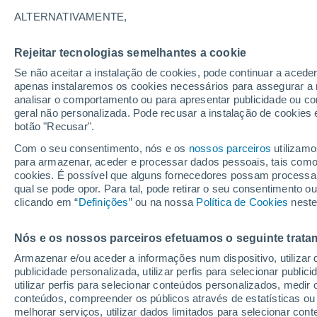
26/12/2026
28/03/2027
ALTERNATIVAMENTE,
Faltam 140 dias
Rejeitar tecnologias semelhantes a cookie
Se não aceitar a instalação de cookies, pode continuar a acede
Boletim de neve de hoje
apenas instalaremos os cookies necessários para assegurar a 
analisar o comportamento ou para apresentar publicidade ou co
geral não personalizada. Pode recusar a instalação de cookies 
Pistas por dificuldade
0
0
0
0
botão "Recusar".
Com o seu consentimento, nós e os
nossos parceiros
utilizamo
para armazenar, aceder e processar dados pessoais, tais como a
Quilómetros esquiáveis
-
cookies. É possível que alguns fornecedores possam processa
qual se pode opor. Para tal, pode retirar o seu consentimento 
clicando em “
Definições
” ou na nossa
Política de Cookies
neste
Pistas abertas
0 / 0
Nós e os nossos parceiros efetuamos o seguinte trata
Elevadores
0 / 4
Armazenar e/ou aceder a informações num dispositivo, utilizar da
publicidade personalizada, utilizar perfis para selecionar public
utilizar perfis para selecionar conteúdos personalizados, med
conteúdos, compreender os públicos através de estatísticas ou
melhorar serviços, utilizar dados limitados para selecionar cont