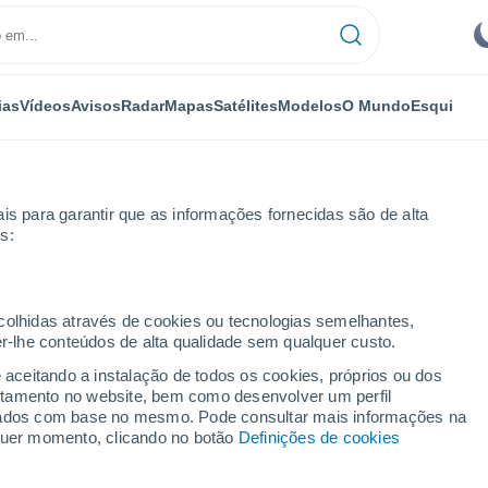
ias
Vídeos
Avisos
Radar
Mapas
Satélites
Modelos
O Mundo
Esqui
is para garantir que as informações fornecidas são de alta
s:
Esqui
ecolhidas através de cookies ou tecnologias semelhantes,
er-lhe conteúdos de alta qualidade sem qualquer custo.
Tempo em Bluewood - RI
e aceitando a instalação de todos os cookies, próprios ou dos
rtamento no website, bem como desenvolver um perfil
lizados com base no mesmo. Pode consultar mais informações na
Hoje
Amanhã
Domingo
lquer momento, clicando no botão
Definições de cookies
7 Ago.
8 Ago.
9 Ago.