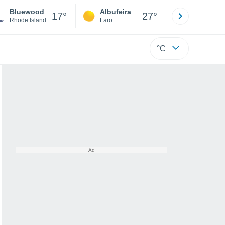
Bluewood
Albufeira
Lisboa
17°
27°
Rhode Island
Faro
Lisboa
°C