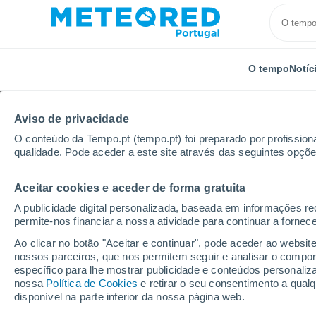
O tempo
Notíc
Aviso de privacidade
O conteúdo da Tempo.pt (tempo.pt) foi preparado por profissiona
qualidade. Pode aceder a este site através das seguintes opçõe
Aceitar cookies e aceder de forma gratuita
Início
Estados Unidos
Ilha de Rodes
Bluewood
A publicidade digital personalizada, baseada em informações r
permite-nos financiar a nossa atividade para continuar a fornec
Fechada
Ao clicar no botão "Aceitar e continuar", pode aceder ao websit
nossos parceiros, que nos permitem seguir e analisar o compo
Bluewood
específico para lhe mostrar publicidade e conteúdos persona
nossa
Política de Cookies
e retirar o seu consentimento a qua
disponível na parte inferior da nossa página web.
Abertura
Encerramento