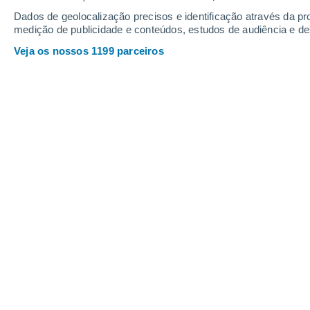
Webcams em Bluewood
Dados de geolocalização precisos e identificação através da pr
medição de publicidade e conteúdos, estudos de audiência e d
Veja os nossos 1199 parceiros
Bluewood Base
6 Ago. 2026
Profundidade da neve