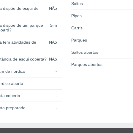
Saltos
a dispõe de esqui de
NÃo
Pipes
ia dispõe de um parque
Sim
Carris
board?
Parques
a tem atividades de
NÃo
Saltos abertos
tância de esqui coberta?
NÃo
Parques abertos
km de nórdico
-
rdico aberto
-
sta coberta
-
sta preparada
-